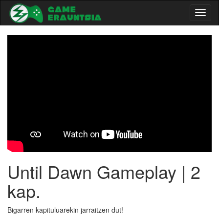
Toggl
naviga
-->
Until Dawn Gameplay | 2
kap.
Bigarren kapituluarekin jarraitzen dut!