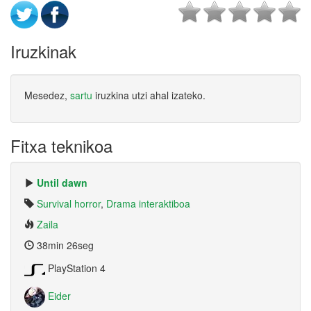
Iruzkinak
Mesedez,
sartu
iruzkina utzi ahal izateko.
Fitxa teknikoa
Until dawn
Survival horror
,
Drama interaktiboa
Zaila
38min 26seg
PlayStation 4
Eider