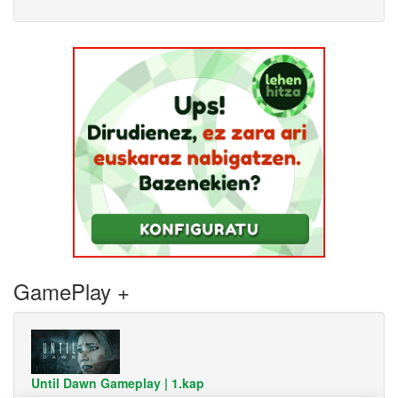
GamePlay +
Until Dawn Gameplay | 1.kap