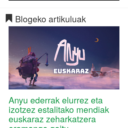
Blogeko artikuluak
Anyu ederrak elurrez eta
izotzez estalitako mendiak
euskaraz zeharkatzera