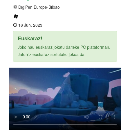
DigiPen Europe-Bilbao
16 Jun, 2023
Euskaraz!
Joko hau euskaraz jokatu daiteke PC plataforman.
Jatorriz euskaraz sortutako jokoa da.