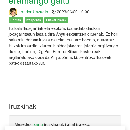
eramango gaitu
Lander Unzueta
|
2023/06/20 10:00
Berriak
Itzulpenak
Euskal jokoak
Paisaia ikusgarriak eta esplorazioa ardatz daukan
jokagarritasun lasaia dira Anyu eskaintzen dituenak. Ez hori
bakarrik: dohainik joka daiteke, eta, are hobeto, euskaraz.
Hitzok irakurrita, ziurrenik bideojokoaren jatorria argi izango
duzue; hori da, DigiPen Europe Bilbao ikastetxeak
argitaratutako obra da Anyu. Zehazki, zentroko ikasleek
batek osatutako An...
Iruzkinak
Mesedez,
sartu
iruzkina utzi ahal izateko.