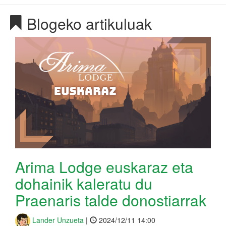
Blogeko artikuluak
Arima Lodge euskaraz eta
dohainik kaleratu du
Praenaris talde donostiarrak
Lander Unzueta
|
2024/12/11 14:00