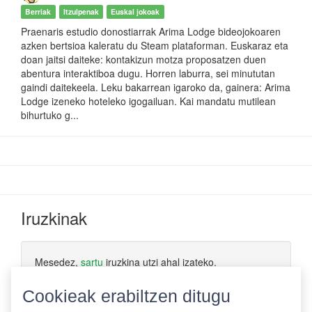
Berriak
Itzulpenak
Euskal jokoak
Praenaris estudio donostiarrak Arima Lodge bideojokoaren
azken bertsioa kaleratu du Steam plataforman. Euskaraz eta
doan jaitsi daiteke: kontakizun motza proposatzen duen
abentura interaktiboa dugu. Horren laburra, sei minututan
gaindi daitekeela. Leku bakarrean igaroko da, gainera: Arima
Lodge izeneko hoteleko igogailuan. Kai mandatu mutilean
bihurtuko g...
Iruzkinak
Mesedez,
sartu
iruzkina utzi ahal izateko.
Cookieak erabiltzen ditugu