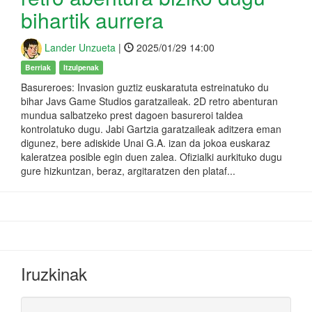
bihartik aurrera
Lander Unzueta
|
2025/01/29 14:00
Berriak
Itzulpenak
Basureroes: Invasion guztiz euskaratuta estreinatuko du
bihar Javs Game Studios garatzaileak. 2D retro abenturan
mundua salbatzeko prest dagoen basureroi taldea
kontrolatuko dugu. Jabi Gartzia garatzaileak aditzera eman
digunez, bere adiskide Unai G.A. izan da jokoa euskaraz
kaleratzea posible egin duen zalea. Ofizialki aurkituko dugu
gure hizkuntzan, beraz, argitaratzen den plataf...
Iruzkinak