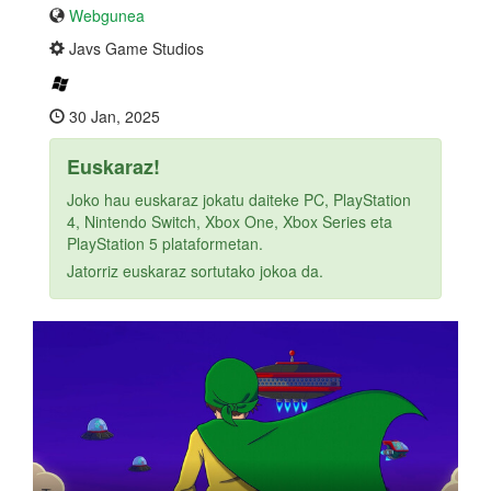
Webgunea
Javs Game Studios
30 Jan, 2025
Euskaraz!
Joko hau euskaraz jokatu daiteke PC, PlayStation
4, Nintendo Switch, Xbox One, Xbox Series eta
PlayStation 5 plataformetan.
Jatorriz euskaraz sortutako jokoa da.