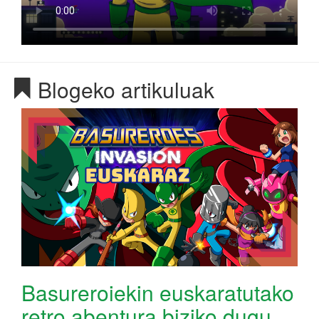
Blogeko artikuluak
Basureroiekin euskaratutako
retro abentura biziko dugu