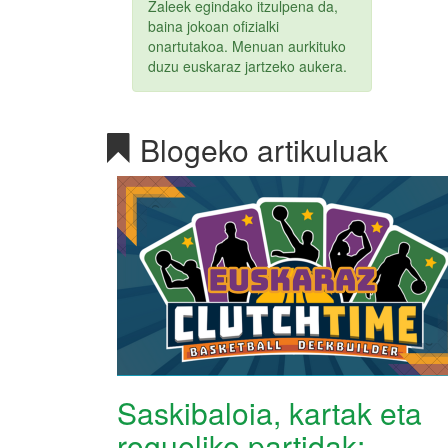
Zaleek egindako itzulpena da,
baina jokoan ofizialki
onartutakoa. Menuan aurkituko
duzu euskaraz jartzeko aukera.
Blogeko artikuluak
Saskibaloia, kartak eta
roguelike partidak: