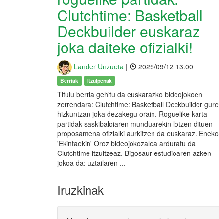
Clutchtime: Basketball
Deckbuilder euskaraz
joka daiteke ofizialki!
Lander Unzueta
|
2025/09/12 13:00
Berriak
Itzulpenak
Titulu berria gehitu da euskarazko bideojokoen
zerrendara: Clutchtime: Basketball Deckbuilder gure
hizkuntzan joka dezakegu orain. Roguelike karta
partidak saskibaloiaren munduarekin lotzen dituen
proposamena ofizialki aurkitzen da euskaraz. Eneko
'Ekintaekin' Oroz bideojokozalea arduratu da
Clutchtime itzultzeaz. Bigosaur estudioaren azken
jokoa da: uztailaren ...
Iruzkinak