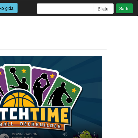
ko gida
Sartu