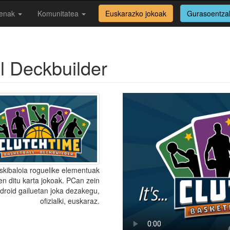
enak
Komunitatea
Euskarazko jokoak
Gurasoentza
l Deckbuilder
skibaloia roguelike elementuak
en ditu karta jokoak. PCan zein
droid gailuetan joka dezakegu,
ofizialki, euskaraz.