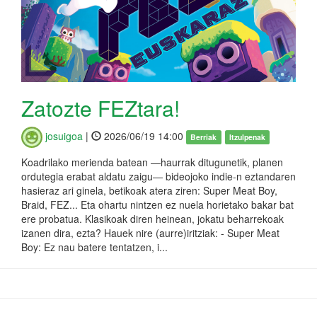
Zatozte FEZtara!
josuigoa
|
2026/06/19 14:00
Berriak
Itzulpenak
Koadrilako merienda batean —haurrak ditugunetik, planen
ordutegia erabat aldatu zaigu— bideojoko indie-n eztandaren
hasieraz ari ginela, betikoak atera ziren: Super Meat Boy,
Braid, FEZ... Eta ohartu nintzen ez nuela horietako bakar bat
ere probatua. Klasikoak diren heinean, jokatu beharrekoak
izanen dira, ezta? Hauek nire (aurre)iritziak: - Super Meat
Boy: Ez nau batere tentatzen, i...