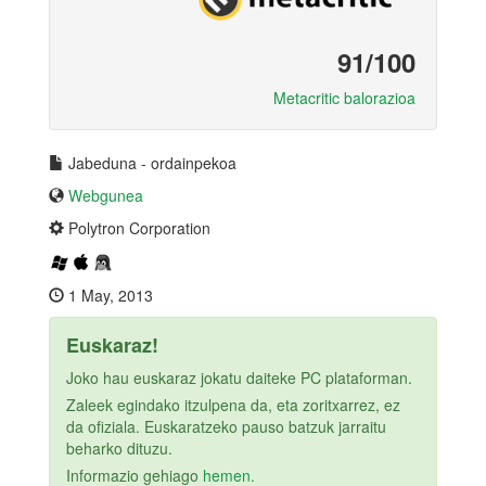
91/100
Metacritic balorazioa
Jabeduna - ordainpekoa
Webgunea
Polytron Corporation
1 May, 2013
Euskaraz!
Joko hau euskaraz jokatu daiteke PC plataforman.
Zaleek egindako itzulpena da, eta zoritxarrez, ez
da ofiziala. Euskaratzeko pauso batzuk jarraitu
beharko dituzu.
Informazio gehiago
hemen.