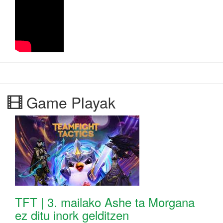
Game Playak
TFT | 3. mailako Ashe ta Morgana
ez ditu inork gelditzen