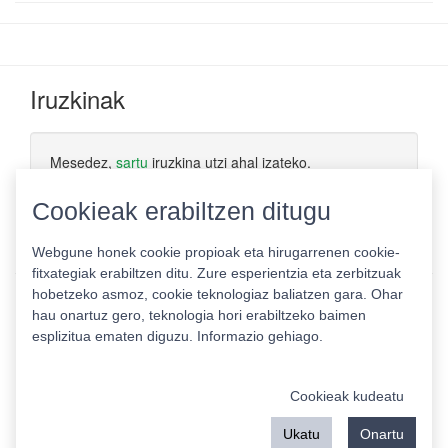
Iruzkinak
Mesedez,
sartu
iruzkina utzi ahal izateko.
Cookieak erabiltzen ditugu
Webgune honek cookie propioak eta hirugarrenen cookie-
fitxategiak erabiltzen ditu. Zure esperientzia eta zerbitzuak
hobetzeko asmoz, cookie teknologiaz baliatzen gara. Ohar
hau onartuz gero, teknologia hori erabiltzeko baimen
esplizitua ematen diguzu.
Informazio gehiago.
Pribatutasun politika
|
Cookie politika
|
Lizentziak
Erabilera baldintzak
Kontaktua
|
Estatistikak
Cookieak kudeatu
Babeslea:
Ukatu
Onartu