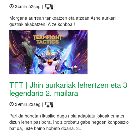
34min 52seg |
Morgana aurrean tankeatzen eta atzean Ashe aurkari
guztiak akabatzen. A ze konboa !
TFT | Jhin aurkariak lehertzen eta 3
legendario 2. mailara
39min 23seg |
Partida honetan ikusiko dugu nola adaptatu jokoak ematen
dizun lehen pasibora. Inoiz probatu gabe negoen konposizio
bat da, uste baino hobeto doana. 3...