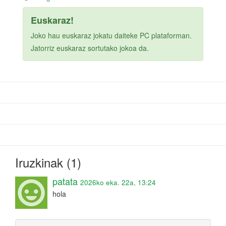
Euskaraz!
Joko hau euskaraz jokatu daiteke PC plataforman.
Jatorriz euskaraz sortutako jokoa da.
Iruzkinak (1)
patata
2026ko eka. 22a, 13:24
hola