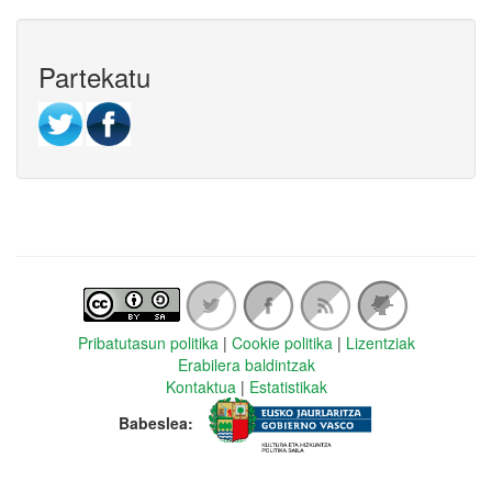
Partekatu
Pribatutasun politika
|
Cookie politika
|
Lizentziak
Erabilera baldintzak
Kontaktua
|
Estatistikak
Babeslea: