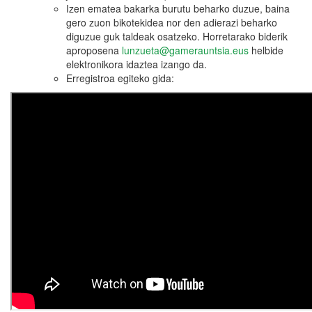
Izen ematea bakarka burutu beharko duzue, baina
gero zuon bikotekidea nor den adierazi beharko
diguzue guk taldeak osatzeko. Horretarako biderik
aproposena
lunzueta@gamerauntsia.eus
helbide
elektronikora idaztea izango da.
Erregistroa egiteko gida: