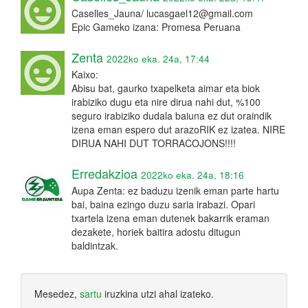
Caselles_Jauna/ lucasgael12@gmail.com
Epic Gameko izana: Promesa Peruana
Zenta
2022ko eka. 24a, 17:44
Kaixo:
Abisu bat, gaurko txapelketa aimar eta biok
irabiziko dugu eta nire dirua nahi dut, %100
seguro irabiziko dudala baiuna ez dut oraindik
izena eman espero dut arazoRIK ez izatea. NIRE
DIRUA NAHI DUT TORRACOJONS!!!!
Erredakzioa
2022ko eka. 24a, 18:16
Aupa Zenta: ez baduzu izenik eman parte hartu
bai, baina ezingo duzu saria irabazi. Opari
txartela izena eman dutenek bakarrik eraman
dezakete, horiek baitira adostu ditugun
baldintzak.
Mesedez,
sartu
iruzkina utzi ahal izateko.