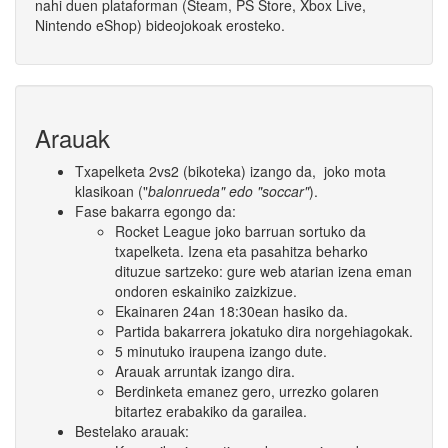
nahi duen plataforman (Steam, PS Store, Xbox Live,
Nintendo eShop) bideojokoak erosteko.
Arauak
Txapelketa 2vs2 (bikoteka) izango da, joko mota
klasikoan ("
balonrueda" edo "soccar"
).
Fase bakarra egongo da:
Rocket League joko barruan sortuko da
txapelketa. Izena eta pasahitza beharko
dituzue sartzeko: gure web atarian izena eman
ondoren eskainiko zaizkizue.
Ekainaren 24an 18:30ean hasiko da.
Partida bakarrera jokatuko dira norgehiagokak.
5 minutuko iraupena izango dute.
Arauak arruntak izango dira.
Berdinketa emanez gero, urrezko golaren
bitartez erabakiko da garailea.
Bestelako arauak: