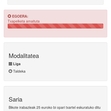
EGOERA:
Txapelketa amaituta
Amaituta
(%100)
Modalitatea
Liga
Taldeka
Saria
Bikote irabazleak 25 euroko bi opari txartel eskuratuko ditu