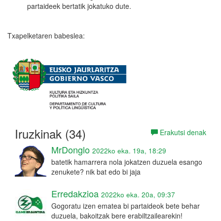
partaideek bertatik jokatuko dute.
Txapelketaren babeslea:
Iruzkinak (34)
Erakutsi denak
MrDonglo
2022ko eka. 19a, 18:29
batetik hamarrera nola jokatzen duzuela esango
zenukete? nik bat edo bi jaja
Erredakzioa
2022ko eka. 20a, 09:37
Gogoratu izen ematea bi partaideok bete behar
duzuela, bakoitzak bere erabiltzailearekin!