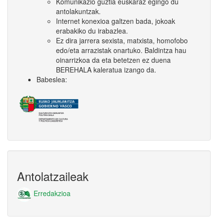
Komunikazio guztia euskaraz egingo du
antolakuntzak.
Internet konexioa galtzen bada, jokoak
erabakiko du irabazlea.
Ez dira jarrera sexista, matxista, homofobo
edo/eta arrazistak onartuko. Baldintza hau
oinarrizkoa da eta betetzen ez duena
BEREHALA kaleratua izango da.
Babeslea:
Antolatzaileak
Erredakzioa