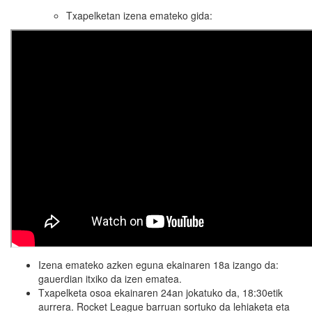
Txapelketan izena emateko gida:
Izena emateko azken eguna ekainaren 18a izango da:
gauerdian itxiko da izen ematea.
Txapelketa osoa ekainaren 24an jokatuko da, 18:30etik
aurrera. Rocket League barruan sortuko da lehiaketa eta