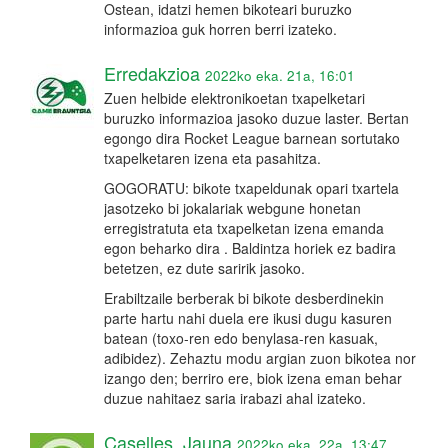
Ostean, idatzi hemen bikoteari buruzko
informazioa guk horren berri izateko.
Erredakzioa
2022ko eka. 21a, 16:01
Zuen helbide elektronikoetan txapelketari
buruzko informazioa jasoko duzue laster. Bertan
egongo dira Rocket League barnean sortutako
txapelketaren izena eta pasahitza.
GOGORATU: bikote txapeldunak opari txartela
jasotzeko bi jokalariak webgune honetan
erregistratuta eta txapelketan izena emanda
egon beharko dira . Baldintza horiek ez badira
betetzen, ez dute saririk jasoko.
Erabiltzaile berberak bi bikote desberdinekin
parte hartu nahi duela ere ikusi dugu kasuren
batean (toxo-ren edo benylasa-ren kasuak,
adibidez). Zehaztu modu argian zuon bikotea nor
izango den; berriro ere, biok izena eman behar
duzue nahitaez saria irabazi ahal izateko.
Caselles_Jauna
2022ko eka. 22a, 13:47