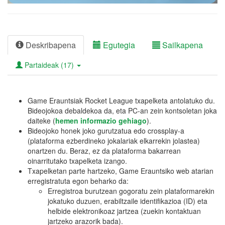
Deskribapena
Egutegia
Sailkapena
Partaideak (17)
Game Erauntsiak Rocket League txapelketa antolatuko du.
Bideojokoa debaldekoa da, eta PC-an zein kontsoletan joka
daiteke (
hemen informazio gehiago
).
Bideojoko honek joko gurutzatua edo crossplay-a
(plataforma ezberdineko jokalariak elkarrekin jolastea)
onartzen du. Beraz, ez da plataforma bakarrean
oinarritutako txapelketa izango.
Txapelketan parte hartzeko, Game Erauntsiko web atarian
erregistratuta egon beharko da:
Erregistroa burutzean gogoratu zein plataformarekin
jokatuko duzuen, erabiltzaile identifikazioa (ID) eta
helbide elektronikoaz jartzea (zuekin kontaktuan
jartzeko arazorik bada).