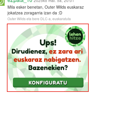
2025ko mai. 5a, 20:01
Mila esker benetan, Outer Wilds euskaraz
jokatzea zoragarria izan da :D
Outer Wilds eta bere DLC-a, euskaratuta