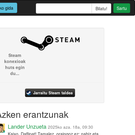
ko gida
Sartu
Steam
konexioak
huts egin
du...
Jarraitu Steam taldea
Azken erantzunak
Lander Unzueta
2025ko aza. 18a, 09:30
Kaixo, Daflipat! Tamalez, oraingoz ez: nahiz eta