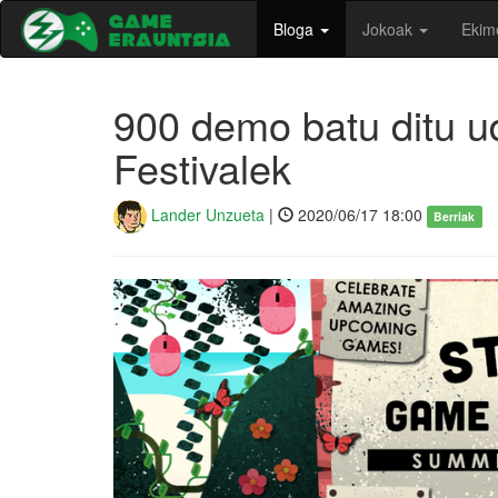
Bloga
Jokoak
Ekim
900 demo batu ditu 
Festivalek
Lander Unzueta
|
2020/06/17 18:00
Berriak