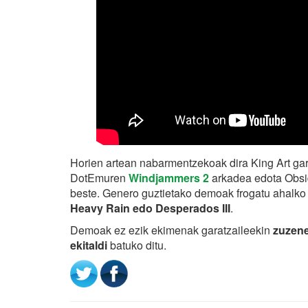
Horien artean nabarmentzekoak dira King Art gar
DotEmuren
Windjammers 2
arkadea edota Obs
beste. Genero guztietako demoak frogatu ahalko d
Heavy Rain edo Desperados III
.
Demoak ez ezik ekimenak garatzaileekin
zuzene
ekitaldi
batuko ditu.