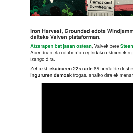
Iron Harvest, Grounded edota Windjamme
daiteke Valven plataforman.
Atzerapen bat jasan ostean
, Valvek bere
Steam
Abenduan eta udaberrian egindako ekimenekin g
izango dira.
Zehazki,
ekainaren 22ra arte
65 herrialde desber
ingururen demoak
frogatu ahalko dira ekimena