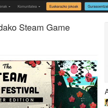
enak
Komunitatea
Euskarazko jokoak
Gurasoentza
udako Steam Game