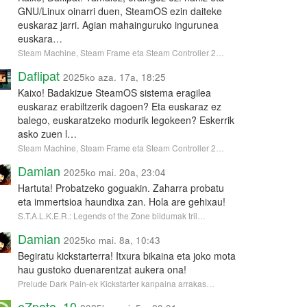
GNU/Linux oinarri duen, SteamOS ezin daiteke
euskaraz jarri. Agian mahainguruko ingurunea
euskara…
Steam Machine, Steam Frame eta Steam Controller 2…
Daflipat
2025ko aza. 17a, 18:25
Kaixo! Badakizue SteamOS sistema eragilea
euskaraz erabiltzerik dagoen? Eta euskaraz ez
balego, euskaratzeko modurik legokeen? Eskerrik
asko zuen l…
Steam Machine, Steam Frame eta Steam Controller 2…
Damian
2025ko mai. 20a, 23:04
Hartuta! Probatzeko goguakin. Zaharra probatu
eta immertsioa haundixa zan. Hola are gehixau!
S.T.A.L.K.E.R.: Legends of the Zone bildumak tril…
Damian
2025ko mai. 8a, 10:43
Begiratu kickstarterra! Itxura bikaina eta joko mota
hau gustoko duenarentzat aukera ona!
Prelude Dark Pain-ek Kickstarter kanpaina arrakas…
eZpata_10