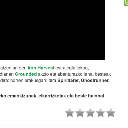
atzen ari den
Iron Harvest
estrategia jokoa,
idianen
Grounded
akzio eta abenturazko lana, besteak
ira: horren erakusgarri dira
Spiritfarer, Ghostrunner,
ko emankizunak, elkarrizketak eta beste hainbat