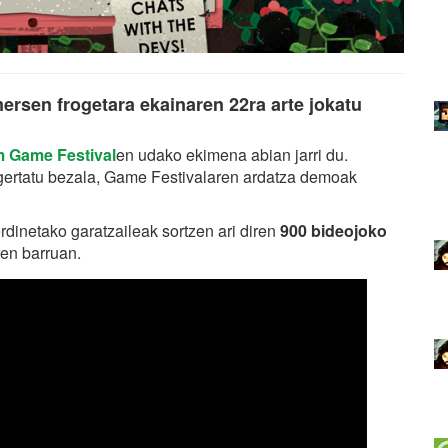
rsen frogetara ekainaren 22ra arte jokatu
 Game Festival
en udako ekimena abian jarri du.
ertatu bezala, Game Festivalaren ardatza demoak
dinetako garatzaileak sortzen ari diren
900 bideojoko
ren barruan.