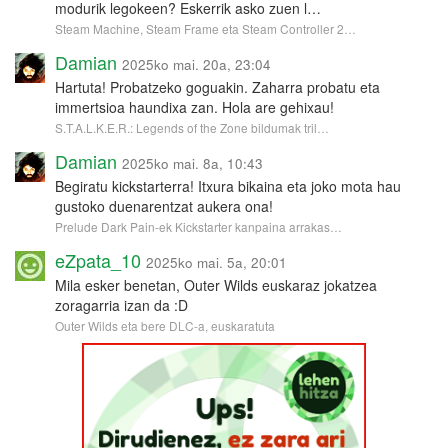
modurik legokeen? Eskerrik asko zuen l…
Steam Machine, Steam Frame eta Steam Controller 2…
Damian
2025ko mai. 20a, 23:04
Hartuta! Probatzeko goguakin. Zaharra probatu eta
immertsioa haundixa zan. Hola are gehixau!
S.T.A.L.K.E.R.: Legends of the Zone bildumak tril…
Damian
2025ko mai. 8a, 10:43
Begiratu kickstarterra! Itxura bikaina eta joko mota hau
gustoko duenarentzat aukera ona!
Prelude Dark Pain-ek Kickstarter kanpaina arrakas…
eZpata_10
2025ko mai. 5a, 20:01
Mila esker benetan, Outer Wilds euskaraz jokatzea
zoragarria izan da :D
Outer Wilds eta bere DLC-a, euskaratuta