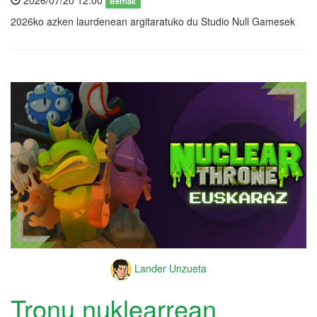
2026/07/20 12:00
Berriak
2026ko azken laurdenean argitaratuko du Studio Null Gamesek
Lander Unzueta
Tronu nuklearrean