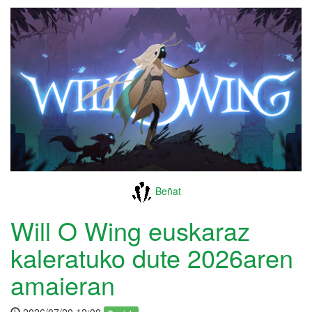
Beñat
Will O Wing euskaraz
kaleratuko dute 2026aren
amaieran