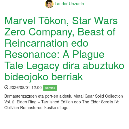
Lander Unzueta
Marvel Tōkon, Star Wars
Zero Company, Beast of
Reincarnation edo
Resonance: A Plague
Tale Legacy dira abuztuko
bideojoko berriak
2026/08/01 12:00
Berriak
Birmasterizazioen eta port-en aldetik, Metal Gear Solid Collection
Vol. 2, Elden Ring – Tarnished Edition edo The Elder Scrolls IV:
Oblivion Remastered ikusiko ditugu.