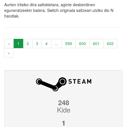
Aurten iritsiko dira saltokietara, aginte desberdinen
eguneratzeekin batera. Switch originala saltzeari utziko dio N
handiak.
«
1
2
3
4
...
599
600
601
602
»
248
Kide
1