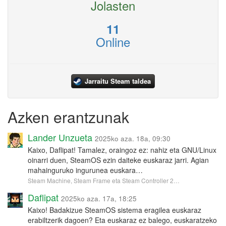
Jolasten
11
Online
Jarraitu Steam taldea
Azken erantzunak
Lander Unzueta
2025ko aza. 18a, 09:30
Kaixo, Daflipat! Tamalez, oraingoz ez: nahiz eta GNU/Linux
oinarri duen, SteamOS ezin daiteke euskaraz jarri. Agian
mahainguruko ingurunea euskara…
Steam Machine, Steam Frame eta Steam Controller 2…
Daflipat
2025ko aza. 17a, 18:25
Kaixo! Badakizue SteamOS sistema eragilea euskaraz
erabiltzerik dagoen? Eta euskaraz ez balego, euskaratzeko