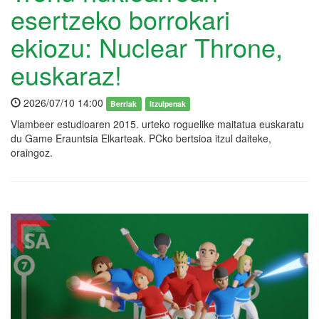
esertzeko borrokari
ekiozu: Nuclear Throne,
euskaraz!
2026/07/10 14:00
Berriak
Itzulpenak
Vlambeer estudioaren 2015. urteko roguelike maitatua euskaratu
du Game Erauntsia Elkarteak. PCko bertsioa itzul daiteke,
oraingoz.