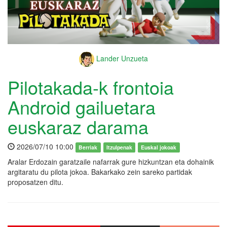
Lander Unzueta
Pilotakada-k frontoia
Android gailuetara
euskaraz darama
2026/07/10 10:00
Berriak
Itzulpenak
Euskal jokoak
Aralar Erdozain garatzaile nafarrak gure hizkuntzan eta dohainik
argitaratu du pilota jokoa. Bakarkako zein sareko partidak
proposatzen ditu.