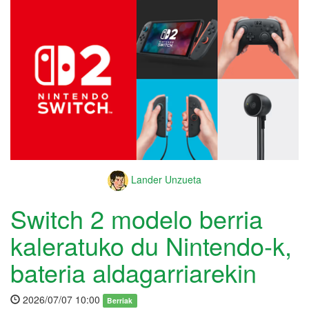
Lander Unzueta
Switch 2 modelo berria
kaleratuko du Nintendo-k,
bateria aldagarriarekin
2026/07/07 10:00
Berriak