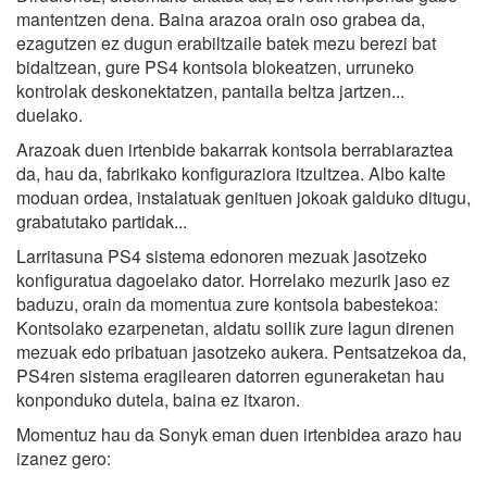
mantentzen dena. Baina arazoa orain oso grabea da,
ezagutzen ez dugun erabiltzaile batek mezu berezi bat
bidaltzean, gure PS4 kontsola blokeatzen, urruneko
kontrolak deskonektatzen, pantaila beltza jartzen...
duelako.
Arazoak duen irtenbide bakarrak kontsola berrabiaraztea
da, hau da, fabrikako konfiguraziora itzultzea. Albo kalte
moduan ordea, instalatuak genituen jokoak galduko ditugu,
grabatutako partidak...
Larritasuna PS4 sistema edonoren mezuak jasotzeko
konfiguratua dagoelako dator. Horrelako mezurik jaso ez
baduzu, orain da momentua zure kontsola babestekoa:
Kontsolako ezarpenetan, aldatu soilik zure lagun direnen
mezuak edo pribatuan jasotzeko aukera. Pentsatzekoa da,
PS4ren sistema eragilearen datorren eguneraketan hau
konponduko dutela, baina ez itxaron.
Momentuz hau da Sonyk eman duen irtenbidea arazo hau
izanez gero: