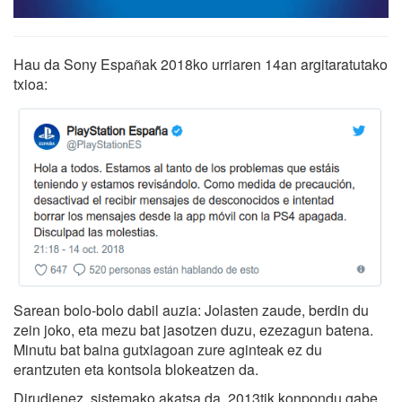
Hau da Sony Españak 2018ko urriaren 14an argitaratutako
txioa:
Sarean bolo-bolo dabil auzia: Jolasten zaude, berdin du
zein joko, eta mezu bat jasotzen duzu, ezezagun batena.
Minutu bat baina gutxiagoan zure aginteak ez du
erantzuten eta kontsola blokeatzen da.
Dirudienez, sistemako akatsa da, 2013tik konpondu gabe