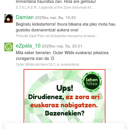
immertsioa haundixa zan. Hola are gehixau!
S.T.A.L.K.E.R.: Legends of the Zone bildumak tril…
Damian
2025ko mai. 8a, 10:43
Begiratu kickstarterra! Itxura bikaina eta joko mota hau
gustoko duenarentzat aukera ona!
Prelude Dark Pain-ek Kickstarter kanpaina arrakas…
eZpata_10
2025ko mai. 5a, 20:01
Mila esker benetan, Outer Wilds euskaraz jokatzea
zoragarria izan da :D
Outer Wilds eta bere DLC-a, euskaratuta