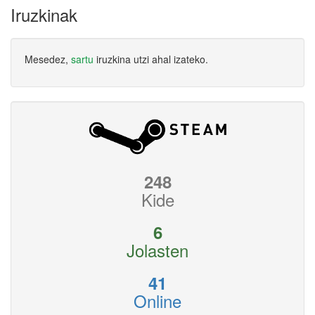
Iruzkinak
Mesedez,
sartu
iruzkina utzi ahal izateko.
248
Kide
6
Jolasten
41
Online