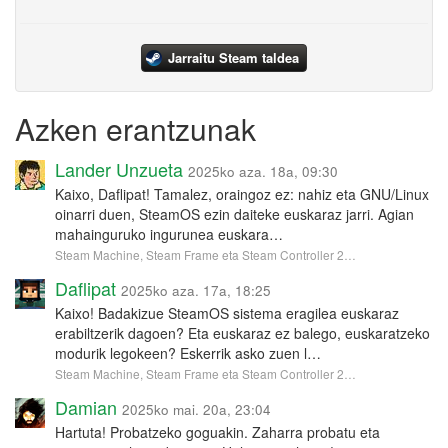
Jarraitu Steam taldea
Azken erantzunak
Lander Unzueta
2025ko aza. 18a, 09:30
Kaixo, Daflipat! Tamalez, oraingoz ez: nahiz eta GNU/Linux
oinarri duen, SteamOS ezin daiteke euskaraz jarri. Agian
mahainguruko ingurunea euskara…
Steam Machine, Steam Frame eta Steam Controller 2…
Daflipat
2025ko aza. 17a, 18:25
Kaixo! Badakizue SteamOS sistema eragilea euskaraz
erabiltzerik dagoen? Eta euskaraz ez balego, euskaratzeko
modurik legokeen? Eskerrik asko zuen l…
Steam Machine, Steam Frame eta Steam Controller 2…
Damian
2025ko mai. 20a, 23:04
Hartuta! Probatzeko goguakin. Zaharra probatu eta