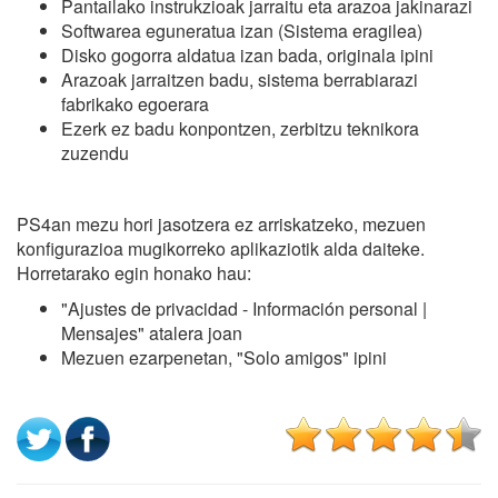
Pantailako instrukzioak jarraitu eta arazoa jakinarazi
Softwarea eguneratua izan (Sistema eragilea)
Disko gogorra aldatua izan bada, originala ipini
Arazoak jarraitzen badu, sistema berrabiarazi
fabrikako egoerara
Ezerk ez badu konpontzen, zerbitzu teknikora
zuzendu
PS4an mezu hori jasotzera ez arriskatzeko, mezuen
konfigurazioa mugikorreko aplikaziotik alda daiteke.
Horretarako egin honako hau:
"Ajustes de privacidad - Información personal |
Mensajes" atalera joan
Mezuen ezarpenetan, "Solo amigos" ipini