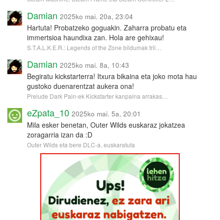
Damian
2025ko mai. 20a, 23:04
Hartuta! Probatzeko goguakin. Zaharra probatu eta
immertsioa haundixa zan. Hola are gehixau!
S.T.A.L.K.E.R.: Legends of the Zone bildumak tril…
Damian
2025ko mai. 8a, 10:43
Begiratu kickstarterra! Itxura bikaina eta joko mota hau
gustoko duenarentzat aukera ona!
Prelude Dark Pain-ek Kickstarter kanpaina arrakas…
eZpata_10
2025ko mai. 5a, 20:01
Mila esker benetan, Outer Wilds euskaraz jokatzea
zoragarria izan da :D
Outer Wilds eta bere DLC-a, euskaratuta