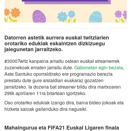
Datorren astetik aurrera euskal twitzlarien
orotariko edukiak eskaintzen dizkizuegu
jaiegunetan jarraitzeko.
#3000Twitz kanpaina amaitu ostean euskal streamerrek
zuzenekoak ematen jarraitu dute.
Gabonetan egin bezala
,
Aste Santuko oporraldirako ere programazio berezia
prestatu dute gure aisialdian euskaraz gozatzen
jarraitzeko. Ia dozena bat
streamer
bildu dira martxoaren
29tik apirilaren 11ra bitartean igortzeko.
Oso orotariko edukiak izango dira, baina bideo-jokoak eta
hizketa saioak gailenduko dira nagusiki.
Mahaingurua eta FIFA21 Euskal Ligaren finala