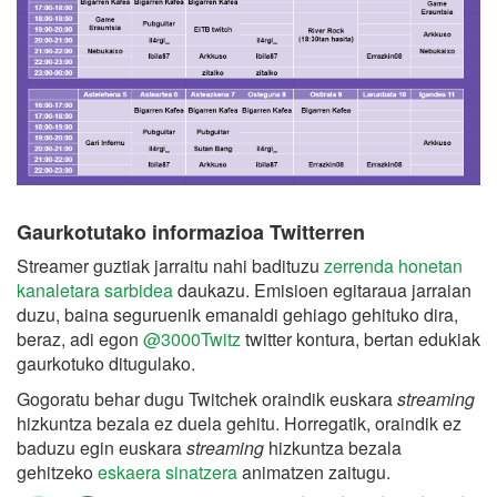
Gaurkotutako informazioa Twitterren
Streamer guztiak jarraitu nahi badituzu
zerrenda honetan
kanaletara sarbidea
daukazu. Emisioen egitaraua jarraian
duzu, baina seguruenik emanaldi gehiago gehituko dira,
beraz, adi egon
@3000Twitz
twitter kontura, bertan edukiak
gaurkotuko ditugulako.
Gogoratu behar dugu Twitchek oraindik euskara
streaming
hizkuntza bezala ez duela gehitu. Horregatik, oraindik ez
baduzu egin euskara
streaming
hizkuntza bezala
gehitzeko
eskaera sinatzera
animatzen zaitugu.