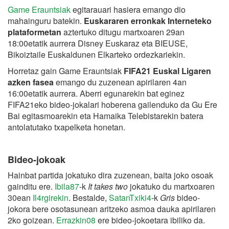
Game Erauntsiak
egitarauari hasiera emango dio
mahainguru batekin.
Euskararen erronkak Interneteko
plataformetan
aztertuko ditugu martxoaren 29an
18:00etatik aurrera Disney Euskaraz eta
BIEUSE,
Bikoiztaile Euskaldunen Elkarteko ordezkariekin.
Horretaz gain Game Erauntsiak
FIFA21 Euskal Ligaren
azken fasea
emango du zuzenean apirilaren 4an
16:00etatik aurrera. Aberri egunarekin bat eginez
FIFA21eko bideo-jokalari hoberena gailenduko da Gu Ere
Bai egitasmoarekin eta Hamaika Telebistarekin batera
antolatutako txapelketa honetan.
Bideo-jokoak
Hainbat partida jokatuko dira zuzenean, baita joko osoak
gainditu ere.
Ibila87
-k
It takes two
jokatuko du martxoaren
30ean
Il4rgirekin
. Bestalde,
SatanTxiki4
-k
Gris
bideo-
jokora bere osotasunean aritzeko asmoa dauka apirilaren
2ko goizean.
Errazkin08
ere bideo-jokoetara ibiliko da.