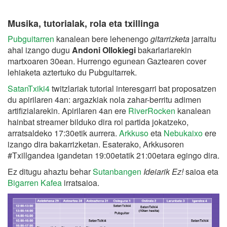
Musika, tutorialak, rola eta txillinga
Pubguitarren
kanalean bere lehenengo
gitarrizketa
jarraitu
ahal izango dugu
Andoni Ollokiegi
bakarlariarekin
martxoaren 30ean. Hurrengo egunean Gaztearen cover
lehiaketa aztertuko du Pubguitarrek.
SatanTxiki4
twitzlariak tutorial interesgarri bat proposatzen
du apirilaren 4an: argazkiak nola zahar-berritu adimen
artifizialarekin.
Apirilaren 4an ere
RiverRocken
kanalean
hainbat streamer bilduko dira rol partida jokatzeko,
arratsaldeko 17:30etik aurrera.
Arkkuso
eta
Nebukaixo
ere
izango dira bakarrizketan. Esaterako, Arkkusoren
#Txillgandea igandetan 19:00etatik 21:00etara egingo dira.
Ez ditugu ahaztu behar
Sutanbangen
Ideiarik Ez!
saioa eta
Bigarren Kafea
irratsaioa.