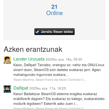
21
Online
Jarraitu Steam taldea
Azken erantzunak
Lander Unzueta
2025ko aza. 18a, 09:30
Kaixo, Daflipat! Tamalez, oraingoz ez: nahiz eta GNU/Linux
oinarri duen, SteamOS ezin daiteke euskaraz jarri. Agian
mahainguruko ingurunea euskara…
Steam Machine, Steam Frame eta Steam Controller 2…
Daflipat
2025ko aza. 17a, 18:25
Kaixo! Badakizue SteamOS sistema eragilea euskaraz
erabiltzerik dagoen? Eta euskaraz ez balego, euskaratzeko
modurik legokeen? Eskerrik asko zuen l…
Steam Machine, Steam Frame eta Steam Controller 2…