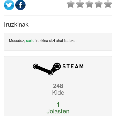
Iruzkinak
Mesedez,
sartu
iruzkina utzi ahal izateko.
248
Kide
1
Jolasten