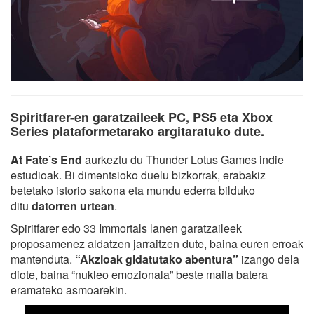
Spiritfarer-en garatzaileek PC, PS5 eta Xbox
Series plataformetarako argitaratuko dute.
At Fate’s End
aurkeztu du Thunder Lotus Games indie
estudioak. Bi dimentsioko duelu bizkorrak, erabakiz
betetako istorio sakona eta mundu ederra bilduko
ditu
datorren urtean
.
Spiritfarer edo 33 Immortals lanen garatzaileek
proposamenez aldatzen jarraitzen dute, baina euren erroak
mantenduta.
“Akzioak gidatutako abentura”
izango dela
diote, baina “nukleo emozionala” beste maila batera
eramateko asmoarekin.