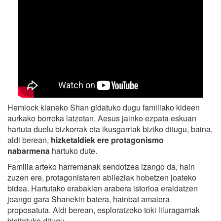
Hemlock klaneko Shan gidatuko dugu familiako kideen
aurkako borroka latzetan. Aesus jainko ezpata eskuan
hartuta duelu bizkorrak eta ikusgarriak biziko ditugu, baina,
aldi berean,
hizketaldiek ere protagonismo
nabarmena
hartuko dute.
Familia arteko harremanak sendotzea izango da, hain
zuzen ere, protagonistaren abileziak hobetzen joateko
bidea. Hartutako erabakien arabera istorioa eraldatzen
joango gara Shanekin batera, hainbat amaiera
proposatuta. Aldi berean, esploratzeko toki liluragarriak
bisitatuko ditugu.