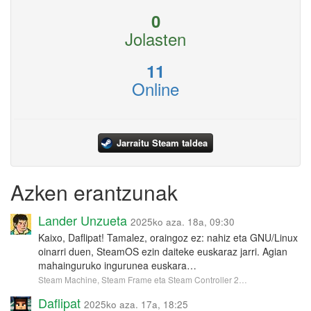
0
Jolasten
11
Online
Jarraitu Steam taldea
Azken erantzunak
Lander Unzueta
2025ko aza. 18a, 09:30
Kaixo, Daflipat! Tamalez, oraingoz ez: nahiz eta GNU/Linux
oinarri duen, SteamOS ezin daiteke euskaraz jarri. Agian
mahainguruko ingurunea euskara…
Steam Machine, Steam Frame eta Steam Controller 2…
Daflipat
2025ko aza. 17a, 18:25