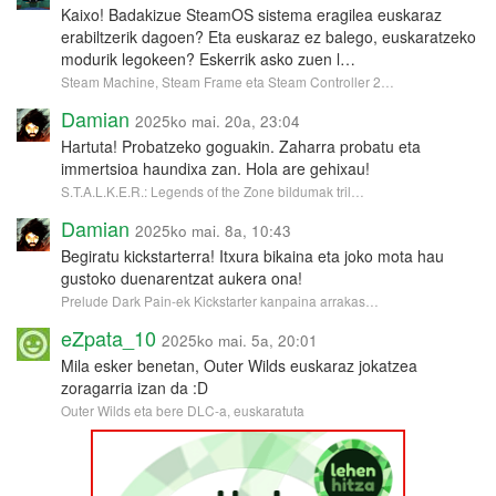
Kaixo! Badakizue SteamOS sistema eragilea euskaraz
erabiltzerik dagoen? Eta euskaraz ez balego, euskaratzeko
modurik legokeen? Eskerrik asko zuen l…
Steam Machine, Steam Frame eta Steam Controller 2…
Damian
2025ko mai. 20a, 23:04
Hartuta! Probatzeko goguakin. Zaharra probatu eta
immertsioa haundixa zan. Hola are gehixau!
S.T.A.L.K.E.R.: Legends of the Zone bildumak tril…
Damian
2025ko mai. 8a, 10:43
Begiratu kickstarterra! Itxura bikaina eta joko mota hau
gustoko duenarentzat aukera ona!
Prelude Dark Pain-ek Kickstarter kanpaina arrakas…
eZpata_10
2025ko mai. 5a, 20:01
Mila esker benetan, Outer Wilds euskaraz jokatzea
zoragarria izan da :D
Outer Wilds eta bere DLC-a, euskaratuta