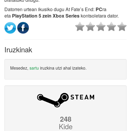
Datorren urtean ikusiko dugu At Fate’s End:
PC
ra
eta
PlayStation 5 zein Xbox Series
kontsoletara dator.
Iruzkinak
Mesedez,
sartu
iruzkina utzi ahal izateko.
248
Kide