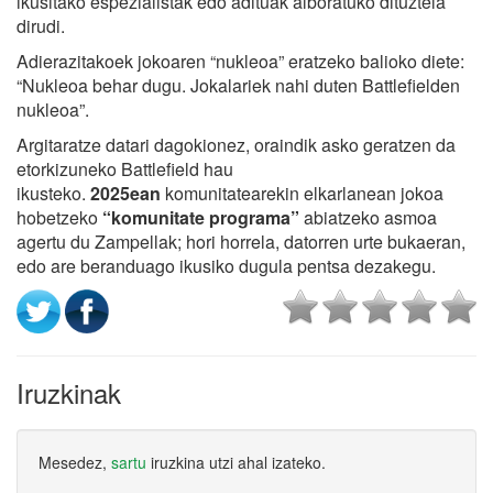
ikusitako espezialistak edo adituak alboratuko dituztela
dirudi.
Adierazitakoek jokoaren “nukleoa” eratzeko balioko diete:
“Nukleoa behar dugu. Jokalariek nahi duten Battlefielden
nukleoa”.
Argitaratze datari dagokionez, oraindik asko geratzen da
etorkizuneko Battlefield hau
ikusteko.
2025ean
komunitatearekin elkarlanean jokoa
hobetzeko
“komunitate programa”
abiatzeko asmoa
agertu du Zampellak; hori horrela, datorren urte bukaeran,
edo are beranduago ikusiko dugula pentsa dezakegu.
Iruzkinak
Mesedez,
sartu
iruzkina utzi ahal izateko.