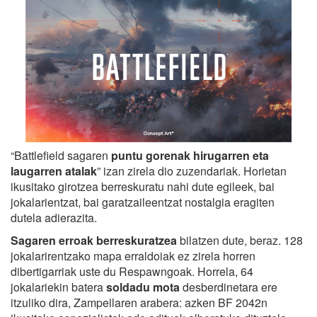
“Battlefield sagaren
puntu gorenak hirugarren eta
laugarren atalak
” izan zirela dio zuzendariak. Horietan
ikusitako girotzea berreskuratu nahi dute egileek, bai
jokalarientzat, bai garatzaileentzat nostalgia eragiten
dutela adierazita.
Sagaren erroak berreskuratzea
bilatzen dute, beraz. 128
jokalarirentzako mapa erraldoiak ez zirela horren
dibertigarriak uste du Respawngoak. Horrela, 64
jokalariekin batera
soldadu mota
desberdinetara ere
itzuliko dira, Zampellaren arabera: azken BF 2042n