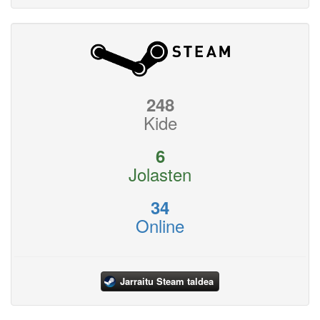
248
Kide
6
Jolasten
34
Online
Jarraitu Steam taldea