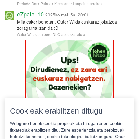
Prelude Dark Pain-ek Kickstarter kanpaina arrakas…
eZpata_10
2025ko mai. 5a, 20:01
Mila esker benetan, Outer Wilds euskaraz jokatzea
zoragarria izan da :D
Outer Wilds eta bere DLC-a, euskaratuta
Cookieak erabiltzen ditugu
Webgune honek cookie propioak eta hirugarrenen cookie-
fitxategiak erabiltzen ditu. Zure esperientzia eta zerbitzuak
hobetzeko asmoz, cookie teknologiaz baliatzen gara. Ohar