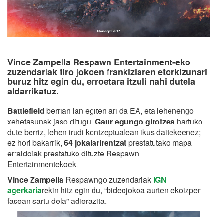
Vince Zampella Respawn Entertainment-eko
zuzendariak tiro jokoen frankiziaren etorkizunari
buruz hitz egin du, erroetara itzuli nahi dutela
aldarrikatuz.
Battlefield
berrian lan egiten ari da EA, eta lehenengo
xehetasunak jaso ditugu.
Gaur egungo girotzea
hartuko
dute berriz, lehen irudi kontzeptualean ikus daitekeenez;
ez hori bakarrik,
64 jokalarirentzat
prestatutako mapa
erraldoiak prestatuko dituzte Respawn
Entertainmentekoek.
Vince Zampella
Respawngo zuzendariak
IGN
agerkaria
rekin hitz egin du, “bideojokoa aurten ekoizpen
fasean sartu dela” adierazita.