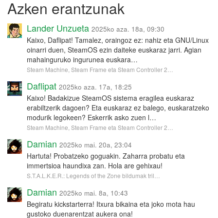
Azken erantzunak
Lander Unzueta
2025ko aza. 18a, 09:30
Kaixo, Daflipat! Tamalez, oraingoz ez: nahiz eta GNU/Linux
oinarri duen, SteamOS ezin daiteke euskaraz jarri. Agian
mahainguruko ingurunea euskara…
Steam Machine, Steam Frame eta Steam Controller 2…
Daflipat
2025ko aza. 17a, 18:25
Kaixo! Badakizue SteamOS sistema eragilea euskaraz
erabiltzerik dagoen? Eta euskaraz ez balego, euskaratzeko
modurik legokeen? Eskerrik asko zuen l…
Steam Machine, Steam Frame eta Steam Controller 2…
Damian
2025ko mai. 20a, 23:04
Hartuta! Probatzeko goguakin. Zaharra probatu eta
immertsioa haundixa zan. Hola are gehixau!
S.T.A.L.K.E.R.: Legends of the Zone bildumak tril…
Damian
2025ko mai. 8a, 10:43
Begiratu kickstarterra! Itxura bikaina eta joko mota hau
gustoko duenarentzat aukera ona!