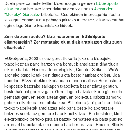
Duela pare bat aste twitter bidez ezagutu genuen
EUSeSports
elkartea
eta bertako lehendakaria den 22 urteko
Alexander
"Mezuky" Gonzalez
bilbotarra. Oso ekimen interesgarria iruditu
zitzaigun beraiena eta gehiago jakiteko interesez, elkarrizketa hau
egin diegu Game Erauntsiako kideok.
Zein da zuen xedea? Noiz hasi zineten EUSeSports
elkartearekin?
Zer motatako ekitaldiak antolatzen ditu zuen
elkarteak?
EUSeSports, 2008 urteaz geroztik karta joko eta bideojoko
txapelketetan parte hartzen eta berauek antolatzen diharduen
elkarte bat da. Hauen artean Magicka, Counter Strike... WoW
arenako txapelketak egin ditugu eta beste hainbat ere bai. Uda
honetan, Blizzard-ekin elkarlanean mundu mailako Hearthstone
konpetizio baterako sailkapen txapelketa bat antolatu genuen,
beste hainbat gauzez gain. Gero, lagun batzuk elkartu ginen eta
pentsatu genuen esku artean genuen proiektua irabazi asmorik
gabeko elkarte batean bilakatzea. Bi helburu jarri genituen: tokian
tokiko txapelketak antolatzea edo baita beste kolaboratzaile
batzuek suertatuz gero ere hauek bultzatzea. Eta bestalde, kirol
elektronikoko bertoko jokalari batzuk formatzea eta baita publiko
arruntari txapelketak eta mundu hau bertaratzea. Hau da, Bilboko