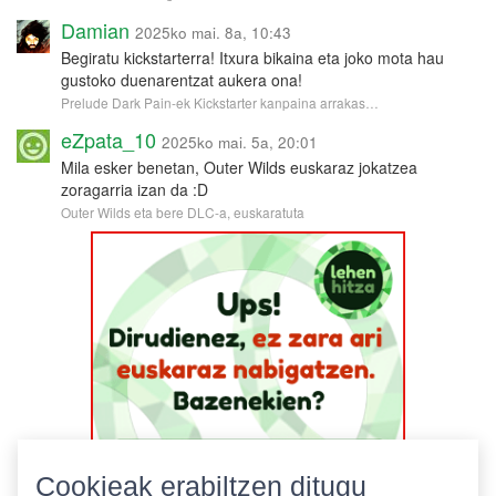
Damian
2025ko mai. 8a, 10:43
Begiratu kickstarterra! Itxura bikaina eta joko mota hau
gustoko duenarentzat aukera ona!
Prelude Dark Pain-ek Kickstarter kanpaina arrakas…
eZpata_10
2025ko mai. 5a, 20:01
Mila esker benetan, Outer Wilds euskaraz jokatzea
zoragarria izan da :D
Outer Wilds eta bere DLC-a, euskaratuta
Cookieak erabiltzen ditugu