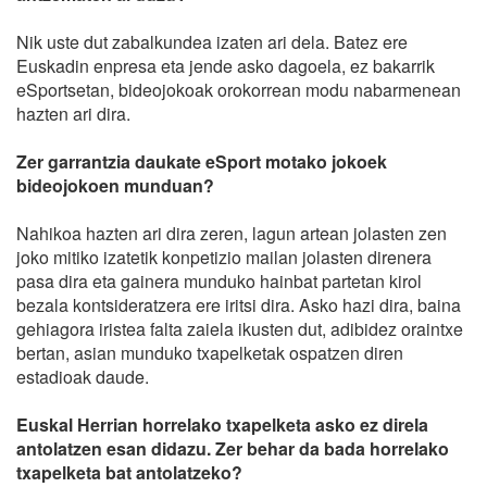
Nik uste dut zabalkundea izaten ari dela. Batez ere
Euskadin enpresa eta jende asko dagoela, ez bakarrik
eSportsetan, bideojokoak orokorrean modu nabarmenean
hazten ari dira.
Zer garrantzia daukate eSport motako jokoek
bideojokoen munduan?
Nahikoa hazten ari dira zeren, lagun artean jolasten zen
joko mitiko izatetik konpetizio mailan jolasten direnera
pasa dira eta gainera munduko hainbat partetan kirol
bezala kontsideratzera ere iritsi dira. Asko hazi dira, baina
gehiagora iristea falta zaiela ikusten dut, adibidez oraintxe
bertan, asian munduko txapelketak ospatzen diren
estadioak daude.
Euskal Herrian horrelako txapelketa asko ez direla
antolatzen esan didazu. Zer behar da bada horrelako
txapelketa bat antolatzeko?