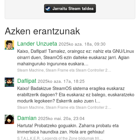
Jarraitu Steam taldea
Azken erantzunak
Lander Unzueta
2025ko aza. 18a, 09:30
Kaixo, Daflipat! Tamalez, oraingoz ez: nahiz eta GNU/Linux
oinarri duen, SteamOS ezin daiteke euskaraz jarri. Agian
mahainguruko ingurunea euskara…
Steam Machine, Steam Frame eta Steam Controller 2…
Daflipat
2025ko aza. 17a, 18:25
Kaixo! Badakizue SteamOS sistema eragilea euskaraz
erabiltzerik dagoen? Eta euskaraz ez balego, euskaratzeko
modurik legokeen? Eskerrik asko zuen l…
Steam Machine, Steam Frame eta Steam Controller 2…
Damian
2025ko mai. 20a, 23:04
Hartuta! Probatzeko goguakin. Zaharra probatu eta
immertsioa haundixa zan. Hola are gehixau!
S.T.A.L.K.E.R.: Legends of the Zone bildumak tril…