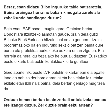
Beraz, esan didazu Bilbo inguruko talde bat zaretela.
Baina oraingoz horraino bakarrik mugatu zarete ala
zabalkunde handiagoa duzue?
Egia esan EAE osoan mugitu gara. Oraintxe bertan
Donostiara itzultzeko asmotan gaude, orain dela gutxi
Bilboko Fun&Furiosen hitzaldi bat eman genuen... Izatez,
programazioko gaien inguruko sekzio bat zen baina gure
burua eta proiektua aurkezteko aukera eman ziguten. Eta
horrela gainera, gu bezalako helburuak dituzten Euskadiko
beste elkarte batzuekin kontaktuak lortu genituen.
Gero aparte nik, beste LVP batekin elkarlanean eta epaile
lanetan nahiko denbora daramat eta bestelako lekuetako
ekitaldietan ibili naiz baina ideia bertan gehiago mugitzea
da.
Orduan hemen bertan beste zerbait antolatzeko asmoa
ere izango duzue. Zer duzue orain esku artean?