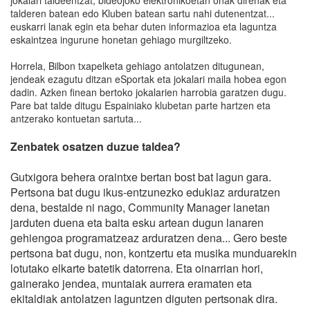
jokalari taldeentzat, bideojoko elektronikoetan onak direnak eta
talderen batean edo Kluben batean sartu nahi dutenentzat...
euskarri lanak egin eta behar duten informazioa eta laguntza
eskaintzea ingurune honetan gehiago murgiltzeko.
Horrela, Bilbon txapelketa gehiago antolatzen ditugunean,
jendeak ezagutu ditzan eSportak eta jokalari maila hobea egon
dadin. Azken finean bertoko jokalarien harrobia garatzen dugu.
Pare bat talde ditugu Espainiako klubetan parte hartzen eta
antzerako kontuetan sartuta...
Zenbatek osatzen duzue taldea?
Gutxigora behera oraintxe bertan bost bat lagun gara.
Pertsona bat dugu ikus-entzunezko edukiaz arduratzen
dena, bestalde ni nago, Community Manager lanetan
jarduten duena eta baita esku artean dugun lanaren
gehiengoa programatzeaz arduratzen dena... Gero beste
pertsona bat dugu, non, kontzertu eta musika munduarekin
lotutako elkarte batetik datorrena. Eta oinarrian hori,
gainerako jendea, muntaiak aurrera eramaten eta
ekitaldiak antolatzen laguntzen diguten pertsonak dira.