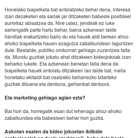
Honelako txapelketa bat antolatzeko behar dena, interesa
izan dezaketen eta sariak jar ditzaketen babesle posibleei
aurretiaz abisatzea da. Nire ustez, jendeak ez luke
sariengatik parte hartu behar, baina azkenean talde
handiak erakartzeko balio du eta hauek aldi berean ahoz-
ahoko txapelketa hauen ezagutza zabalkundean laguntzen
dute. Bestalde, publiko orokorrari gehiago zuzentzea falta
da. Mundu guztiak jokatu ahal ditzakeen bideojokoak izan
beharko lukete. Eta azkenean benetan falta dena da
txapelketa hauek antolatu ditzakeen lan talde bat, maila
honetako ekitaldi bat osatzeko beharrezko bitarteko
guztiak dituena eta denbora, gehienbat denbora.
Eta marketing gehiago agian ezta?
Bai hori da, horregatik esan dut lehenago ahoz-ahoko
zabalkundea eta babesleen behar hori guztia.
Askotan esaten da bideo jokoetan ibilbide