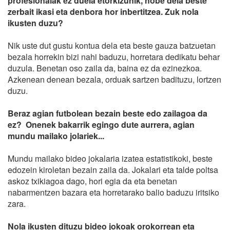
profesionalak ez duela etorkizunik, hobe dela beste
zerbait ikasi eta denbora hor inbertitzea. Zuk nola
ikusten duzu?
Nik uste dut gustu kontua dela eta beste gauza batzuetan
bezala horrekin bizi nahi baduzu, horretara dedikatu behar
duzula. Benetan oso zaila da, baina ez da ezinezkoa.
Azkenean denean bezala, orduak sartzen badituzu, lortzen
duzu.
Beraz agian futbolean bezain beste edo zailagoa da
ez? Onenek bakarrik egingo dute aurrera, agian
mundu mailako jolariek...
Mundu mailako bideo jokalaria izatea estatistikoki, beste
edozein kiroletan bezain zaila da. Jokalari eta talde poltsa
askoz txikiagoa dago, hori egia da eta benetan
nabarmentzen bazara eta horretarako balio baduzu iritsiko
zara.
Nola ikusten dituzu bideo jokoak orokorrean eta