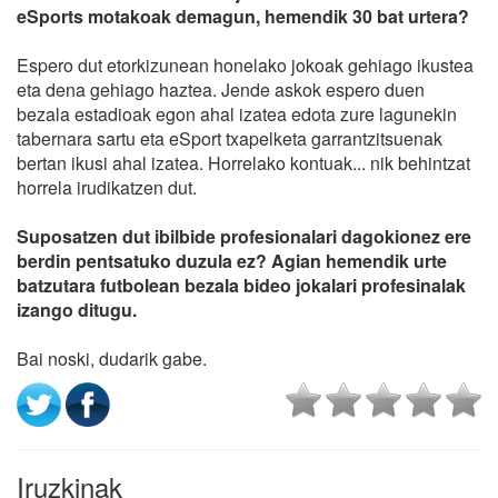
eSports motakoak demagun, hemendik 30 bat urtera?
Espero dut etorkizunean honelako jokoak gehiago ikustea
eta dena gehiago haztea. Jende askok espero duen
bezala estadioak egon ahal izatea edota zure lagunekin
tabernara sartu eta eSport txapelketa garrantzitsuenak
bertan ikusi ahal izatea. Horrelako kontuak... nik behintzat
horrela irudikatzen dut.
Suposatzen dut ibilbide profesionalari dagokionez ere
berdin pentsatuko duzula ez? Agian hemendik urte
batzutara futbolean bezala bideo jokalari profesinalak
izango ditugu.
Bai noski, dudarik gabe.
Iruzkinak