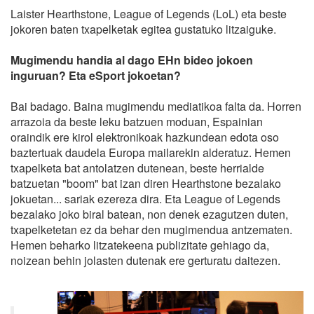
Laister Hearthstone, League of Legends (LoL) eta beste
jokoren baten txapelketak egitea gustatuko litzaiguke.
Mugimendu handia al dago EHn bideo jokoen
inguruan? Eta eSport jokoetan?
Bai badago. Baina mugimendu mediatikoa falta da. Horren
arrazoia da beste leku batzuen moduan, Espainian
oraindik ere kirol elektronikoak hazkundean edota oso
baztertuak daudela Europa mailarekin alderatuz. Hemen
txapelketa bat antolatzen dutenean, beste herrialde
batzuetan "boom" bat izan diren Hearthstone bezalako
jokuetan... sariak ezereza dira. Eta League of Legends
bezalako joko biral batean, non denek ezagutzen duten,
txapelketetan ez da behar den mugimendua antzematen.
Hemen beharko litzatekeena publizitate gehiago da,
noizean behin jolasten dutenak ere gerturatu daitezen.