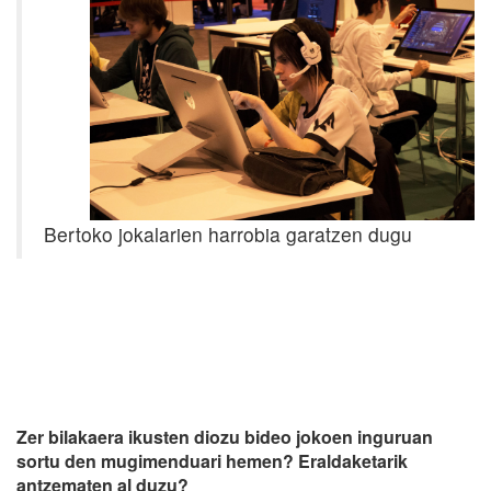
Bertoko jokalarien harrobia garatzen dugu
Zer bilakaera ikusten diozu bideo jokoen inguruan
sortu den mugimenduari hemen? Eraldaketarik
antzematen al duzu?