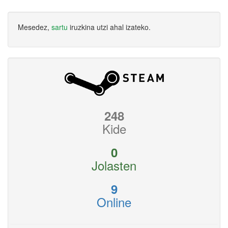
Mesedez,
sartu
iruzkina utzi ahal izateko.
248
Kide
0
Jolasten
9
Online