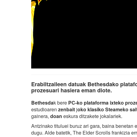
Erabiltzaileen datuak Bethesdako plataf
prozesuari hasiera eman diote.
Bethesda
k bere
PC-ko plataforma ixteko proz
estudioaren
zenbait
j
oko klasiko Steameko sal
gainera,
doan
eskura ditzakete jokalariek.
Antzinako tituluei buruz ari gara, baina beneta
dugu. Alde batetik, The Elder Scrolls frankizia er