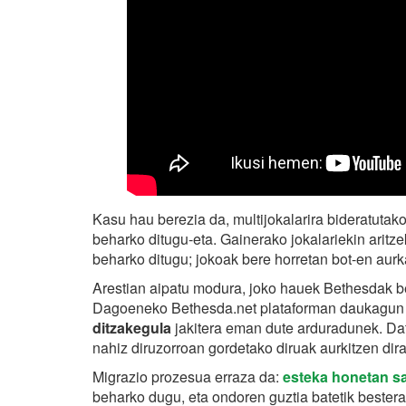
Kasu hau berezia da, multijokalarira bideratutako
beharko ditugu-eta. Gainerako jokalariekin aritz
beharko ditugu; jokoak bere horretan bot-en aur
Arestian aipatu modura, joko hauek Bethesdak ber
Dagoeneko Bethesda.net plataforman daukagu
ditzakegula
jakitera eman dute arduradunek. Dat
nahiz diruzorroan gordetako diruak aurkitzen dira
Migrazio prozesua erraza da:
esteka honetan sa
beharko dugu, eta ondoren guztia batetik bester