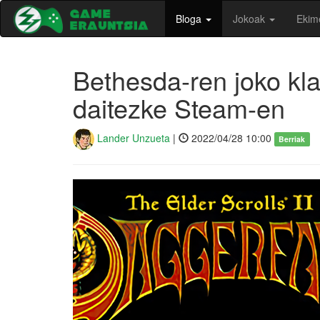
Bloga
Jokoak
Ekim
Bethesda-ren joko kl
daitezke Steam-en
Lander Unzueta
|
2022/04/28 10:00
Berriak