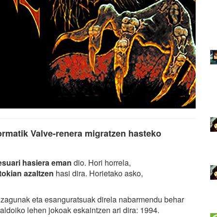
ormatik Valve-renera migratzen hasteko
esuari hasiera eman
dio. Hori horrela,
tokian azaltzen
hasi dira. Horietako asko,
n ezagunak eta esanguratsuak direla nabarmendu behar
raldoiko lehen jokoak eskaintzen ari dira: 1994.