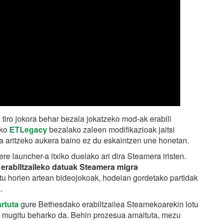
 tiro jokora behar bezala jokatzeko mod-ak erabili
eko
ETLegacy
bezalako zaleen modifikazioak jaitsi
ka aritzeko aukera baino ez du eskaintzen une honetan.
e launcher-a itxiko duelako ari dira Steamera iristen.
n
erabiltzaileko datuak Steamera migra
u horien artean bideojokoak, hodeian gordetako partidak
.
rtuta
gure Bethesdako erabiltzailea Steamekoarekin lotu
a mugitu beharko da. Behin prozesua amaituta, mezu