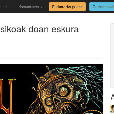
enak
Komunitatea
Euskarazko jokoak
Gurasoentza
asikoak doan eskura