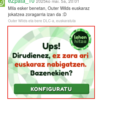
eZpata_10
2025ko mai. 5a, 20:01
Mila esker benetan, Outer Wilds euskaraz
jokatzea zoragarria izan da :D
Outer Wilds eta bere DLC-a, euskaratuta