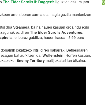
ko
The Elder Scrolls II: Daggerfall
guztion eskura jarri
tezkeen arren, beren xarma eta magia guztia mantentzen
ritsi dira Steamera, baina hauen kasuan ordaindu egin
 ezagunak ez diren
The Elder Scrolls Adventures:
espire
lanei buruz gabiltza; hauen kasuan 5,99 euro
dohainik jokatzeko iritsi diren bakarrak. Bethesdaren
 ezagun bat aurkitzen da:
Wolfenstein
. Horren kasuan,
jokatzeko:
Enemy Territory
multijokalari lan bikaina.