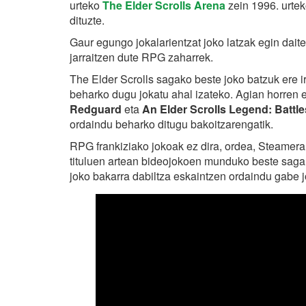
urteko
The Elder Scrolls Arena
zein 1996. urte
dituzte.
Gaur egungo jokalarientzat joko latzak egin dai
jarraitzen dute RPG zaharrek.
The Elder Scrolls sagako beste joko batzuk ere i
beharko dugu jokatu ahal izateko. Agian horren
Redguard
eta
An Elder Scrolls Legend: Battl
ordaindu beharko ditugu bakoitzarengatik.
RPG frankiziako jokoak ez dira, ordea, Steamera 
tituluen artean bideojokoen munduko beste saga
joko bakarra dabiltza eskaintzen ordaindu gabe 