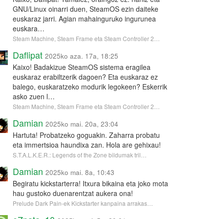
GNU/Linux oinarri duen, SteamOS ezin daiteke
euskaraz jarri. Agian mahainguruko ingurunea
euskara…
Steam Machine, Steam Frame eta Steam Controller 2…
Daflipat
2025ko aza. 17a, 18:25
Kaixo! Badakizue SteamOS sistema eragilea
euskaraz erabiltzerik dagoen? Eta euskaraz ez
balego, euskaratzeko modurik legokeen? Eskerrik
asko zuen l…
Steam Machine, Steam Frame eta Steam Controller 2…
Damian
2025ko mai. 20a, 23:04
Hartuta! Probatzeko goguakin. Zaharra probatu
eta immertsioa haundixa zan. Hola are gehixau!
S.T.A.L.K.E.R.: Legends of the Zone bildumak tril…
Damian
2025ko mai. 8a, 10:43
Begiratu kickstarterra! Itxura bikaina eta joko mota
hau gustoko duenarentzat aukera ona!
Prelude Dark Pain-ek Kickstarter kanpaina arrakas…