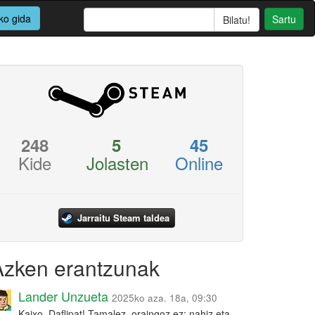
ko gida
Sartu
248
5
45
Kide
Jolasten
Online
Jarraitu Steam taldea
Azken erantzunak
Lander Unzueta
2025ko aza. 18a, 09:30
Kaixo, Daflipat! Tamalez, oraingoz ez: nahiz eta