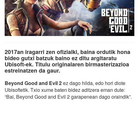
2017an iragarri zen ofizialki, baina ordutik hona
bideo gutxi batzuk baino ez ditu argitaratu
Ubisoft-ek. Titulu originalaren birmasterizazioa
estreinatzen da gaur.
Beyond Good and Evil 2
ez dago hilda, edo hori diote
Ubisoftetik. Txio xume baten bidez aditzera eman dute:
“Bai, Beyond Good and Evil 2 garapenean dago oraindik”.