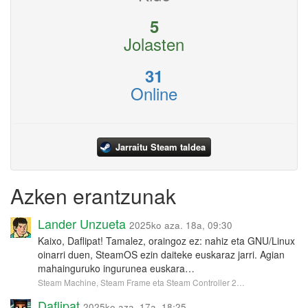
5
Jolasten
31
Online
Jarraitu Steam taldea
Azken erantzunak
Lander Unzueta
2025ko aza. 18a, 09:30
Kaixo, Daflipat! Tamalez, oraingoz ez: nahiz eta GNU/Linux
oinarri duen, SteamOS ezin daiteke euskaraz jarri. Agian
mahainguruko ingurunea euskara…
Steam Machine, Steam Frame eta Steam Controller 2…
Daflipat
2025ko aza. 17a, 18:25