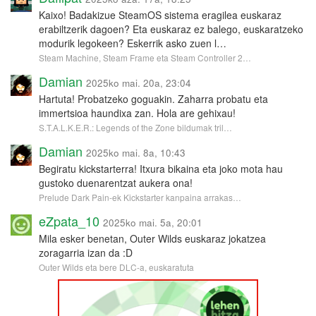
Kaixo! Badakizue SteamOS sistema eragilea euskaraz
erabiltzerik dagoen? Eta euskaraz ez balego, euskaratzeko
modurik legokeen? Eskerrik asko zuen l…
Steam Machine, Steam Frame eta Steam Controller 2…
Damian
2025ko mai. 20a, 23:04
Hartuta! Probatzeko goguakin. Zaharra probatu eta
immertsioa haundixa zan. Hola are gehixau!
S.T.A.L.K.E.R.: Legends of the Zone bildumak tril…
Damian
2025ko mai. 8a, 10:43
Begiratu kickstarterra! Itxura bikaina eta joko mota hau
gustoko duenarentzat aukera ona!
Prelude Dark Pain-ek Kickstarter kanpaina arrakas…
eZpata_10
2025ko mai. 5a, 20:01
Mila esker benetan, Outer Wilds euskaraz jokatzea
zoragarria izan da :D
Outer Wilds eta bere DLC-a, euskaratuta