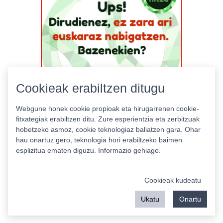
Cookieak erabiltzen ditugu
Webgune honek cookie propioak eta hirugarrenen cookie-
fitxategiak erabiltzen ditu. Zure esperientzia eta zerbitzuak
hobetzeko asmoz, cookie teknologiaz baliatzen gara. Ohar
hau onartuz gero, teknologia hori erabiltzeko baimen
esplizitua ematen diguzu.
Informazio gehiago.
Pribatutasun politika
|
Cookie politika
|
Lizentziak
Erabilera baldintzak
Kontaktua
|
Estatistikak
Cookieak kudeatu
Babeslea:
Ukatu
Onartu