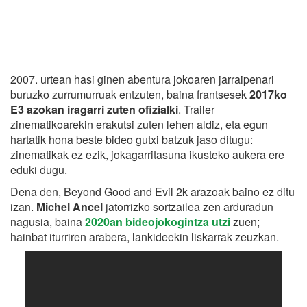
2007. urtean hasi ginen abentura jokoaren jarraipenari
buruzko zurrumurruak entzuten, baina frantsesek
2017ko
E3 azokan iragarri zuten ofizialki
. Trailer
zinematikoarekin erakutsi zuten lehen aldiz, eta egun
hartatik hona beste bideo gutxi batzuk jaso ditugu:
zinematikak ez ezik, jokagarritasuna ikusteko aukera ere
eduki dugu.
Dena den, Beyond Good and Evil 2k arazoak baino ez ditu
izan.
Michel Ancel
jatorrizko sortzailea zen arduradun
nagusia, baina
2020an bideojokogintza utzi
zuen;
hainbat iturriren arabera, lankideekin liskarrak zeuzkan.