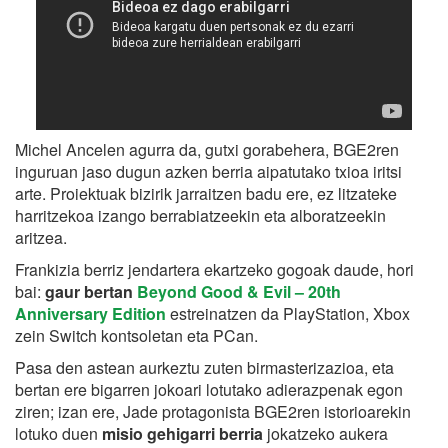
Michel Ancelen agurra da, gutxi gorabehera, BGE2ren
inguruan jaso dugun azken berria aipatutako txioa iritsi
arte. Proiektuak bizirik jarraitzen badu ere, ez litzateke
harritzekoa izango berrabiatzeekin eta alboratzeekin
aritzea.
Frankizia berriz jendartera ekartzeko gogoak daude, hori
bai:
gaur bertan
Beyond Good & Evil – 20th
Anniversary Edition
estreinatzen da PlayStation, Xbox
zein Switch kontsoletan eta PCan.
Pasa den astean aurkeztu zuten birmasterizazioa, eta
bertan ere bigarren jokoari lotutako adierazpenak egon
ziren; izan ere, Jade protagonista BGE2ren istorioarekin
lotuko duen
misio gehigarri berria
jokatzeko aukera