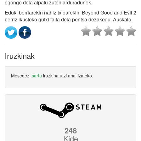
egongo dela aipatu zuten arduradunek.
Eduki berriarekin nahiz txioarekin, Beyond Good and Evil 2
berriz ikusteko gutxi falta dela pentsa dezakegu. Auskalo.
Iruzkinak
Mesedez,
sartu
iruzkina utzi ahal izateko.
248
Kide