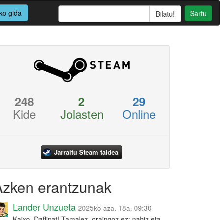
ko gida
Sartu
248
2
29
Kide
Jolasten
Online
Jarraitu Steam taldea
Azken erantzunak
Lander Unzueta
2025ko aza. 18a, 09:30
Kaixo, Daflipat! Tamalez, oraingoz ez: nahiz eta