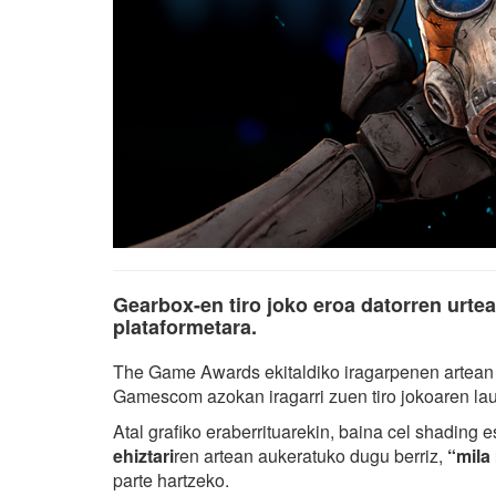
Gearbox-en tiro joko eroa datorren urte
plataformetara.
The Game Awards ekitaldiko iragarpenen artea
Gamescom azokan iragarri zuen tiro jokoaren lauga
Atal grafiko eraberrituarekin, baina cel shading 
ehiztari
ren artean aukeratuko dugu berriz,
“mila
parte hartzeko.