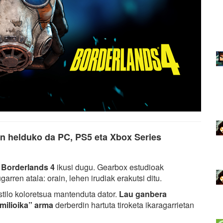
an helduko da PC, PS5 eta Xbox Series
n
Borderlands 4
ikusi dugu. Gearbox estudioak
rren atala: orain, lehen irudiak erakutsi ditu.
estilo koloretsua mantenduta dator.
Lau ganbera
 milioika” arma
derberdin hartuta tiroketa ikaragarrietan