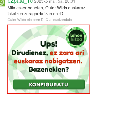
eZpata_10
2025ko mai. 5a, 20:01
Mila esker benetan, Outer Wilds euskaraz
jokatzea zoragarria izan da :D
Outer Wilds eta bere DLC-a, euskaratuta