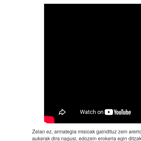
Zelan ez, armategia misioak gaindituz zein arer
aukerak dira nagusi, edozein erokeria egin ditzak