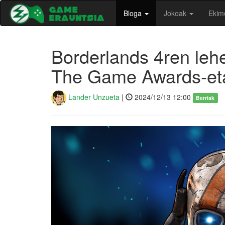
Bloga
Jokoak
Ekim
Borderlands 4ren lehe
The Game Awards-et
Lander Unzueta
|
2024/12/13 12:00
Berriak