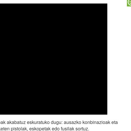
ioak akabatuz eskuratuko dugu: ausazko konbinazioak eta
eten pistolak, eskopetak edo fusilak sortuz.