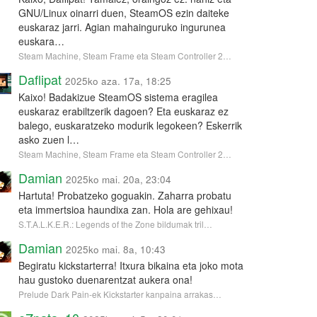
GNU/Linux oinarri duen, SteamOS ezin daiteke
euskaraz jarri. Agian mahainguruko ingurunea
euskara…
Steam Machine, Steam Frame eta Steam Controller 2…
Daflipat
2025ko aza. 17a, 18:25
Kaixo! Badakizue SteamOS sistema eragilea
euskaraz erabiltzerik dagoen? Eta euskaraz ez
balego, euskaratzeko modurik legokeen? Eskerrik
asko zuen l…
Steam Machine, Steam Frame eta Steam Controller 2…
Damian
2025ko mai. 20a, 23:04
Hartuta! Probatzeko goguakin. Zaharra probatu
eta immertsioa haundixa zan. Hola are gehixau!
S.T.A.L.K.E.R.: Legends of the Zone bildumak tril…
Damian
2025ko mai. 8a, 10:43
Begiratu kickstarterra! Itxura bikaina eta joko mota
hau gustoko duenarentzat aukera ona!
Prelude Dark Pain-ek Kickstarter kanpaina arrakas…