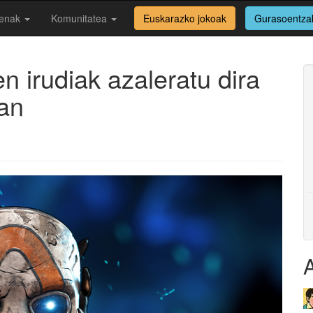
enak
Komunitatea
Euskarazko jokoak
Gurasoentza
n irudiak azaleratu dira
an