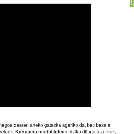
 hegoaldearen arteko gatazka ageriko da, beti bezala,
relarik.
Kanpaina modalitatea
n biziko ditugu jazoerak,