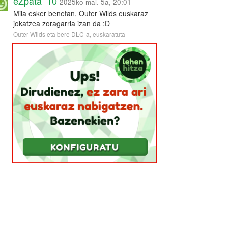
eZpata_10
2025ko mai. 5a, 20:01
Mila esker benetan, Outer Wilds euskaraz
jokatzea zoragarria izan da :D
Outer Wilds eta bere DLC-a, euskaratuta