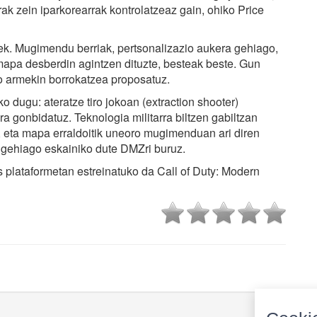
ak zein iparkorearrak kontrolatzeaz gain, ohiko Price
eek. Mugimendu berriak, pertsonalizazio aukera gehiago,
 mapa desberdin agintzen dituzte, besteak beste. Gun
 armekin borrokatzea proposatuz.
ko dugu: ateratze tiro jokoan (extraction shooter)
a gonbidatuz. Teknologia militarra biltzen gabiltzan
, eta mapa erraldoitik uneoro mugimenduan ari diren
o gehiago eskainiko dute DMZri buruz.
 plataformetan estreinatuko da Call of Duty: Modern