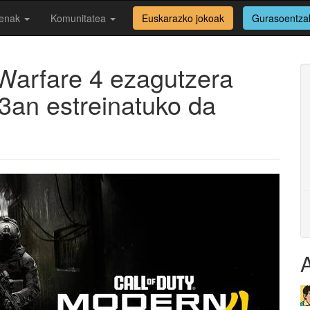
enak
Komunitatea
Euskarazko jokoak
Gurasoentza
 Warfare 4 ezagutzera
3an estreinatuko da