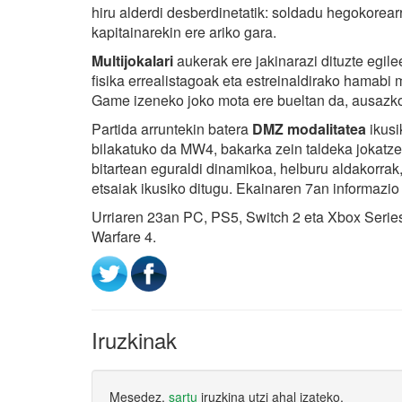
hiru alderdi desberdinetatik: soldadu hegokorearr
kapitainarekin ere ariko gara.
Multijokalari
aukerak ere jakinarazi dituzte egil
fisika errealistagoak eta estreinaldirako hamabi
Game izeneko joko mota ere bueltan da, ausazko
Partida arruntekin batera
DMZ modalitatea
ikusi
bilakatuko da MW4, bakarka zein taldeka jokatzer
bitartean eguraldi dinamikoa, helburu aldakorrak
etsaiak ikusiko ditugu. Ekainaren 7an informazi
Urriaren 23an PC, PS5, Switch 2 eta Xbox Series
Warfare 4.
Iruzkinak
Mesedez,
sartu
iruzkina utzi ahal izateko.