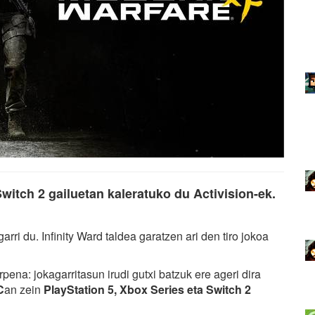
witch 2 gailuetan kaleratuko du Activision-ek.
garri du. Infinity Ward taldea garatzen ari den tiro jokoa
rpena: jokagarritasun irudi gutxi batzuk ere ageri dira
C
an zein
PlayStation 5, Xbox Series eta Switch 2