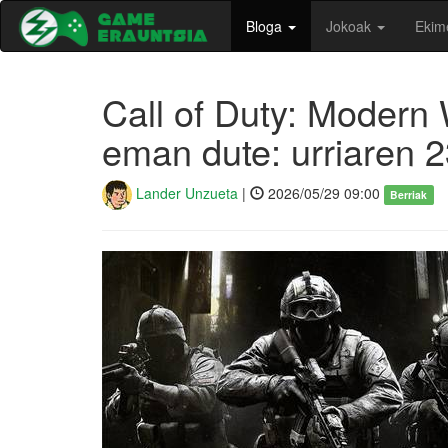
Bloga
Jokoak
Ekim
Call of Duty: Modern
eman dute: urriaren 2
Lander Unzueta
|
2026/05/29 09:00
Berriak