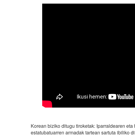
Korean biziko ditugu tiroketak: Iparraldearen eta
estatubatuarren armadak tartean sartuta ibiliko di