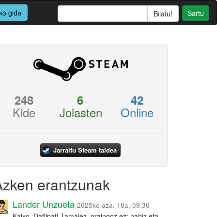
ko gida
Sartu
248
6
42
Kide
Jolasten
Online
Jarraitu Steam taldea
Azken erantzunak
Lander Unzueta
2025ko aza. 18a, 09:30
Kaixo, Daflipat! Tamalez, oraingoz ez: nahiz eta