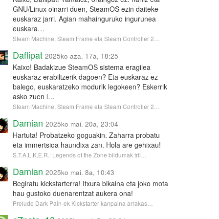
GNU/Linux oinarri duen, SteamOS ezin daiteke
euskaraz jarri. Agian mahainguruko ingurunea
euskara…
Steam Machine, Steam Frame eta Steam Controller 2…
Daflipat
2025ko aza. 17a, 18:25
Kaixo! Badakizue SteamOS sistema eragilea
euskaraz erabiltzerik dagoen? Eta euskaraz ez
balego, euskaratzeko modurik legokeen? Eskerrik
asko zuen l…
Steam Machine, Steam Frame eta Steam Controller 2…
Damian
2025ko mai. 20a, 23:04
Hartuta! Probatzeko goguakin. Zaharra probatu
eta immertsioa haundixa zan. Hola are gehixau!
S.T.A.L.K.E.R.: Legends of the Zone bildumak tril…
Damian
2025ko mai. 8a, 10:43
Begiratu kickstarterra! Itxura bikaina eta joko mota
hau gustoko duenarentzat aukera ona!
Prelude Dark Pain-ek Kickstarter kanpaina arrakas…