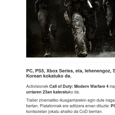
PC, PS5, Xbox Series, eta, lehenengoz, S
Korean kokatuko da.
Activisionek
Call of Duty: Modern Warfare 4
ira
urriaren 23an kaleratu
ko da.
Trailer zinematiko ikusgarriarekin egin dute iraga
bertan. Plataformak ere aditzera eman dituzte:
P
kontsoletan jokatu ahalko da CoD berrian.