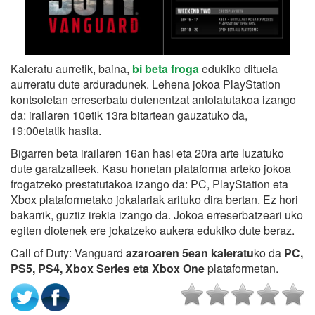
Kaleratu aurretik, baina,
bi beta froga
edukiko dituela
aurreratu dute arduradunek. Lehena jokoa PlayStation
kontsoletan erreserbatu dutenentzat antolatutakoa izango
da: irailaren 10etik 13ra bitartean gauzatuko da,
19:00etatik hasita.
Bigarren beta irailaren 16an hasi eta 20ra arte luzatuko
dute garatzaileek. Kasu honetan plataforma arteko jokoa
frogatzeko prestatutakoa izango da: PC, PlayStation eta
Xbox plataformetako jokalariak arituko dira bertan. Ez hori
bakarrik, guztiz irekia izango da. Jokoa erreserbatzeari uko
egiten diotenek ere jokatzeko aukera edukiko dute beraz.
Call of Duty: Vanguard
azaroaren 5ean kaleratu
ko da
PC,
PS5, PS4, Xbox Series eta Xbox One
plataformetan.