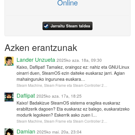
Online
Jarraitu Steam taldea
Azken erantzunak
Lander Unzueta
2025ko aza. 18a, 09:30
Kaixo, Daflipat! Tamalez, oraingoz ez: nahiz eta GNU/Linux
oinarri duen, SteamOS ezin daiteke euskaraz jarri. Agian
mahainguruko ingurunea euskara…
Steam Machine, Steam Frame eta Steam Controller 2…
Daflipat
2025ko aza. 17a, 18:25
Kaixo! Badakizue SteamOS sistema eragilea euskaraz
erabiltzerik dagoen? Eta euskaraz ez balego, euskaratzeko
modurik legokeen? Eskerrik asko zuen l…
Steam Machine, Steam Frame eta Steam Controller 2…
Damian
2025ko mai. 20a, 23:04