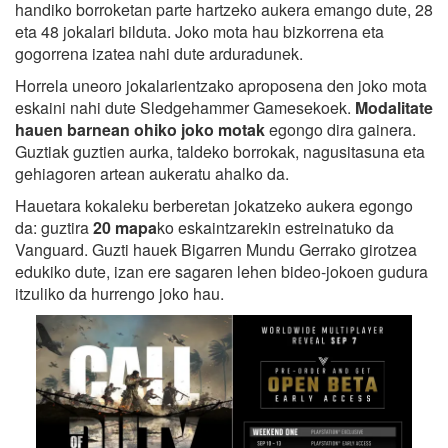
handiko borroketan parte hartzeko aukera emango dute, 28
eta 48 jokalari bilduta. Joko mota hau bizkorrena eta
gogorrena izatea nahi dute arduradunek.
Horrela uneoro jokalarientzako aproposena den joko mota
eskaini nahi dute Sledgehammer Gamesekoek.
Modalitate
hauen barnean ohiko joko motak
egongo dira gainera.
Guztiak guztien aurka, taldeko borrokak, nagusitasuna eta
gehiagoren artean aukeratu ahalko da.
Hauetara kokaleku berberetan jokatzeko aukera egongo
da: guztira
20 mapa
ko eskaintzarekin estreinatuko da
Vanguard. Guzti hauek Bigarren Mundu Gerrako girotzea
edukiko dute, izan ere sagaren lehen bideo-jokoen gudura
itzuliko da hurrengo joko hau.