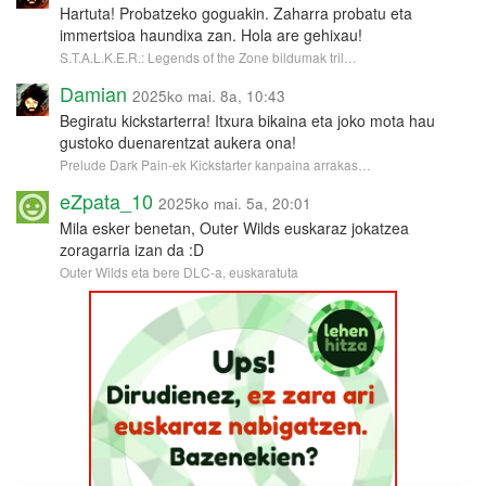
Hartuta! Probatzeko goguakin. Zaharra probatu eta
immertsioa haundixa zan. Hola are gehixau!
S.T.A.L.K.E.R.: Legends of the Zone bildumak tril…
Damian
2025ko mai. 8a, 10:43
Begiratu kickstarterra! Itxura bikaina eta joko mota hau
gustoko duenarentzat aukera ona!
Prelude Dark Pain-ek Kickstarter kanpaina arrakas…
eZpata_10
2025ko mai. 5a, 20:01
Mila esker benetan, Outer Wilds euskaraz jokatzea
zoragarria izan da :D
Outer Wilds eta bere DLC-a, euskaratuta