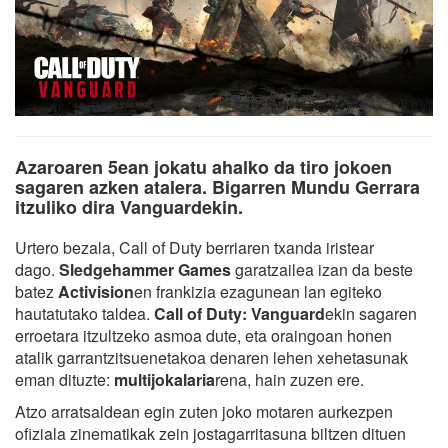
Azaroaren 5ean jokatu ahalko da tiro jokoen
sagaren azken atalera. Bigarren Mundu Gerrara
itzuliko dira Vanguardekin.
Urtero bezala, Call of Duty berriaren txanda iristear
dago.
Sledgehammer Games
garatzailea izan da beste
batez
Activision
en frankizia ezagunean lan egiteko
hautatutako taldea.
Call of Duty: Vanguard
ekin sagaren
erroetara itzultzeko asmoa dute, eta oraingoan honen
atalik garrantzitsuenetakoa denaren lehen xehetasunak
eman dituzte:
multijokalaria
rena, hain zuzen ere.
Atzo arratsaldean egin zuten joko motaren aurkezpen
ofiziala zinematikak zein jostagarritasuna biltzen dituen