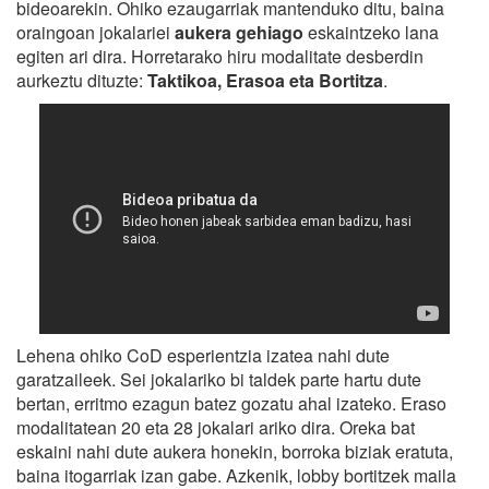
bideoarekin. Ohiko ezaugarriak mantenduko ditu, baina
oraingoan jokalariei
aukera gehiago
eskaintzeko lana
egiten ari dira. Horretarako hiru modalitate desberdin
aurkeztu dituzte:
Taktikoa, Erasoa eta Bortitza
.
Lehena ohiko CoD esperientzia izatea nahi dute
garatzaileek. Sei jokalariko bi taldek parte hartu dute
bertan, erritmo ezagun batez gozatu ahal izateko. Eraso
modalitatean 20 eta 28 jokalari ariko dira. Oreka bat
eskaini nahi dute aukera honekin, borroka biziak eratuta,
baina itogarriak izan gabe. Azkenik, lobby bortitzek maila