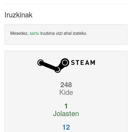
Iruzkinak
Mesedez,
sartu
iruzkina utzi ahal izateko.
248
Kide
1
Jolasten
12