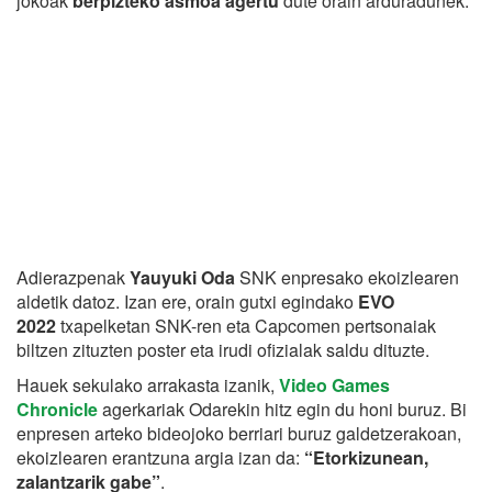
jokoak
berpizteko asmoa agertu
dute orain arduradunek.
Adierazpenak
Yauyuki Oda
SNK enpresako ekoizlearen
aldetik datoz. Izan ere, orain gutxi egindako
EVO
2022
txapelketan SNK-ren eta Capcomen pertsonaiak
biltzen zituzten poster eta irudi ofizialak saldu dituzte.
Hauek sekulako arrakasta izanik,
Video Games
Chronicle
agerkariak Odarekin hitz egin du honi buruz. Bi
enpresen arteko bideojoko berriari buruz galdetzerakoan,
ekoizlearen erantzuna argia izan da:
“Etorkizunean,
zalantzarik gabe”
.