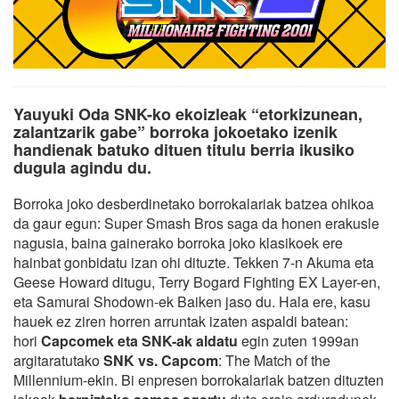
Yauyuki Oda SNK-ko ekoizleak “etorkizunean,
zalantzarik gabe” borroka jokoetako izenik
handienak batuko dituen titulu berria ikusiko
dugula agindu du.
Borroka joko desberdinetako borrokalariak batzea ohikoa
da gaur egun: Super Smash Bros saga da honen erakusle
nagusia, baina gainerako borroka joko klasikoek ere
hainbat gonbidatu izan ohi dituzte. Tekken 7-n Akuma eta
Geese Howard ditugu, Terry Bogard Fighting EX Layer-en,
eta Samurai Shodown-ek Baiken jaso du. Hala ere, kasu
hauek ez ziren horren arruntak izaten aspaldi batean:
hori
Capcomek eta SNK-ak aldatu
egin zuten 1999an
argitaratutako
SNK vs. Capcom
: The Match of the
Millennium-ekin. Bi enpresen borrokalariak batzen dituzten