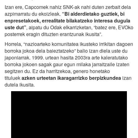
Izan ere, Capcomek nahiz SNK-ak nahi duten zerbait dela
azpimarratu du ekoizleak.
“Bi alderdietako guztiek, bi
enpresetakoek, errealitate bilakatzeko interesa dugula
uste dut”
, aipatu du Odak elkarrizketan, “batez ere, EVOko
posterrek eragin dituzten erantzunak ikusita”.
Horrela, “nazioarteko komunitatea ikusteko irrikitan dagoen
borroka jokoa dela baieztatzeko” balio izan diela uste du
japoniarrak. 1999. urtean hasita 2003ra arte kaleratutako
borroka jokoen sagak gaur egun milaka jarraitzaile izaten
segitzen du. Ez da harritzekoa, genero honetako
tituluek
azken urteetan ikaragarrizko berpizkundea
izan
dutela ikusita.