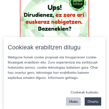
Cookieak erabiltzen ditugu
Webgune honek cookie propioak eta hirugarrenen cookie-
fitxategiak erabiltzen ditu. Zure esperientzia eta zerbitzuak
hobetzeko asmoz, cookie teknologiaz baliatzen gara. Ohar
hau onartuz gero, teknologia hori erabiltzeko baimen
esplizitua ematen diguzu.
Informazio gehiago.
Pribatutasun politika
|
Cookie politika
|
Lizentziak
Erabilera baldintzak
Kontaktua
|
Estatistikak
Cookieak kudeatu
Babeslea:
Ukatu
Onartu