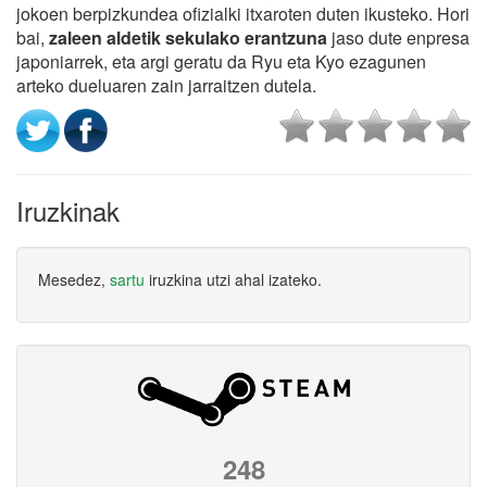
jokoen berpizkundea ofizialki itxaroten duten ikusteko. Hori
bai,
zaleen aldetik sekulako erantzuna
jaso dute enpresa
japoniarrek, eta argi geratu da Ryu eta Kyo ezagunen
arteko dueluaren zain jarraitzen dutela.
Iruzkinak
Mesedez,
sartu
iruzkina utzi ahal izateko.
248