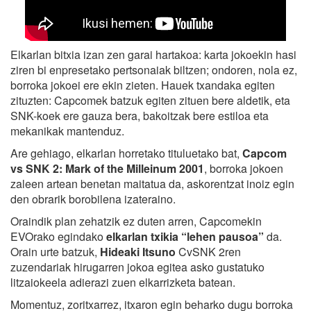
Elkarlan bitxia izan zen garai hartakoa: karta jokoekin hasi
ziren bi enpresetako pertsonaiak biltzen; ondoren, nola ez,
borroka jokoei ere ekin zieten. Hauek txandaka egiten
zituzten: Capcomek batzuk egiten zituen bere aldetik, eta
SNK-koek ere gauza bera, bakoitzak bere estiloa eta
mekanikak mantenduz.
Are gehiago, elkarlan horretako tituluetako bat,
Capcom
vs SNK 2: Mark of the Milleinum 2001
, borroka jokoen
zaleen artean benetan maitatua da, askorentzat inoiz egin
den obrarik borobilena izateraino.
Oraindik plan zehatzik ez duten arren, Capcomekin
EVOrako egindako
elkarlan txikia “lehen pausoa”
da.
Orain urte batzuk,
Hideaki Itsuno
CvSNK 2ren
zuzendariak hirugarren jokoa egitea asko gustatuko
litzaiokeela adierazi zuen elkarrizketa batean.
Momentuz, zoritxarrez, itxaron egin beharko dugu borroka