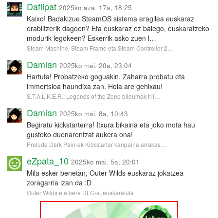
Daflipat
2025ko aza. 17a, 18:25
Kaixo! Badakizue SteamOS sistema eragilea euskaraz
erabiltzerik dagoen? Eta euskaraz ez balego, euskaratzeko
modurik legokeen? Eskerrik asko zuen l…
Steam Machine, Steam Frame eta Steam Controller 2…
Damian
2025ko mai. 20a, 23:04
Hartuta! Probatzeko goguakin. Zaharra probatu eta
immertsioa haundixa zan. Hola are gehixau!
S.T.A.L.K.E.R.: Legends of the Zone bildumak tril…
Damian
2025ko mai. 8a, 10:43
Begiratu kickstarterra! Itxura bikaina eta joko mota hau
gustoko duenarentzat aukera ona!
Prelude Dark Pain-ek Kickstarter kanpaina arrakas…
eZpata_10
2025ko mai. 5a, 20:01
Mila esker benetan, Outer Wilds euskaraz jokatzea
zoragarria izan da :D
Outer Wilds eta bere DLC-a, euskaratuta