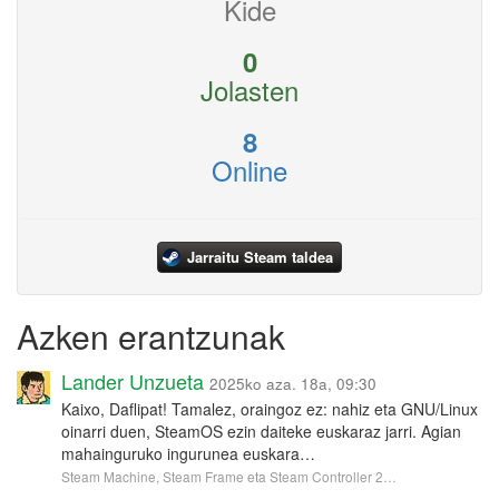
Kide
0
Jolasten
8
Online
Jarraitu Steam taldea
Azken erantzunak
Lander Unzueta
2025ko aza. 18a, 09:30
Kaixo, Daflipat! Tamalez, oraingoz ez: nahiz eta GNU/Linux
oinarri duen, SteamOS ezin daiteke euskaraz jarri. Agian
mahainguruko ingurunea euskara…
Steam Machine, Steam Frame eta Steam Controller 2…