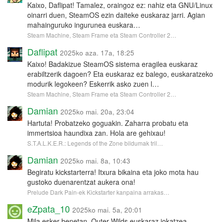
Kaixo, Daflipat! Tamalez, oraingoz ez: nahiz eta GNU/Linux
oinarri duen, SteamOS ezin daiteke euskaraz jarri. Agian
mahainguruko ingurunea euskara…
Steam Machine, Steam Frame eta Steam Controller 2…
Daflipat
2025ko aza. 17a, 18:25
Kaixo! Badakizue SteamOS sistema eragilea euskaraz
erabiltzerik dagoen? Eta euskaraz ez balego, euskaratzeko
modurik legokeen? Eskerrik asko zuen l…
Steam Machine, Steam Frame eta Steam Controller 2…
Damian
2025ko mai. 20a, 23:04
Hartuta! Probatzeko goguakin. Zaharra probatu eta
immertsioa haundixa zan. Hola are gehixau!
S.T.A.L.K.E.R.: Legends of the Zone bildumak tril…
Damian
2025ko mai. 8a, 10:43
Begiratu kickstarterra! Itxura bikaina eta joko mota hau
gustoko duenarentzat aukera ona!
Prelude Dark Pain-ek Kickstarter kanpaina arrakas…
eZpata_10
2025ko mai. 5a, 20:01
Mila esker benetan, Outer Wilds euskaraz jokatzea