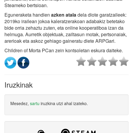
Steameko bertsioan.
Eguneraketa handien
azken atala
dela diote garatzaileek:
2019ko irailean jokoa kaleratzerakoan adabakiz betetako
bide orria zehaztu zuten, eta online kooperatiboa izan da
helmuga. Aurretik objektuak, zailtasun motak, pertsonaiak,
arerioak eta askoz gehiago gaineratu diete ARPGari.
Children of Morta PCan zein kontsoletan eskura daiteke.
Iruzkinak
Mesedez,
sartu
iruzkina utzi ahal izateko.