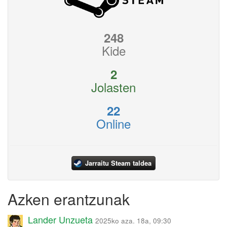
248
Kide
2
Jolasten
22
Online
Jarraitu Steam taldea
Azken erantzunak
Lander Unzueta
2025ko aza. 18a, 09:30