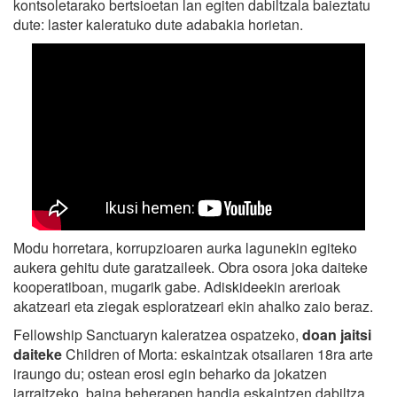
kontsoletarako bertsioetan lan egiten dabiltzala baieztatu
dute: laster kaleratuko dute adabakia horietan.
Modu horretara, korrupzioaren aurka lagunekin egiteko
aukera gehitu dute garatzaileek. Obra osora joka daiteke
kooperatiboan, mugarik gabe. Adiskideekin arerioak
akatzeari eta ziegak esploratzeari ekin ahalko zaio beraz.
Fellowship Sanctuaryn kaleratzea ospatzeko,
doan jaitsi
daiteke
Children of Morta: eskaintzak otsailaren 18ra arte
iraungo du; ostean erosi egin beharko da jokatzen
jarraitzeko, baina beherapen handia eskaintzen dabiltza