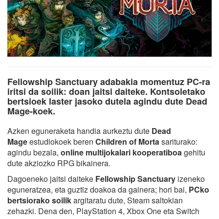
Fellowship Sanctuary adabakia momentuz PC-ra
iritsi da soilik: doan jaitsi daiteke. Kontsoletako
bertsioek laster jasoko dutela agindu dute Dead
Mage-koek.
Azken eguneraketa handia aurkeztu dute
Dead
Mage
estudiokoek beren
Children of Morta
sariturako:
agindu bezala,
online multijokalari kooperatiboa
gehitu
dute akziozko RPG bikainera.
Dagoeneko jaitsi daiteke
Fellowship Sanctuary
izeneko
eguneratzea, eta guztiz doakoa da gainera; hori bai,
PCko
bertsiorako soilik
argitaratu dute, Steam saltokian
zehazki. Dena den, PlayStation 4, Xbox One eta Switch