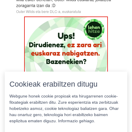
zoragarria izan da :D
Outer Wilds eta bere DLC-a, euskaratuta
Cookieak erabiltzen ditugu
Webgune honek cookie propioak eta hirugarrenen cookie-
fitxategiak erabiltzen ditu. Zure esperientzia eta zerbitzuak
hobetzeko asmoz, cookie teknologiaz baliatzen gara. Ohar
hau onartuz gero, teknologia hori erabiltzeko baimen
esplizitua ematen diguzu.
Informazio gehiago.
Pribatutasun politika
|
Cookie politika
|
Lizentziak
Erabilera baldintzak