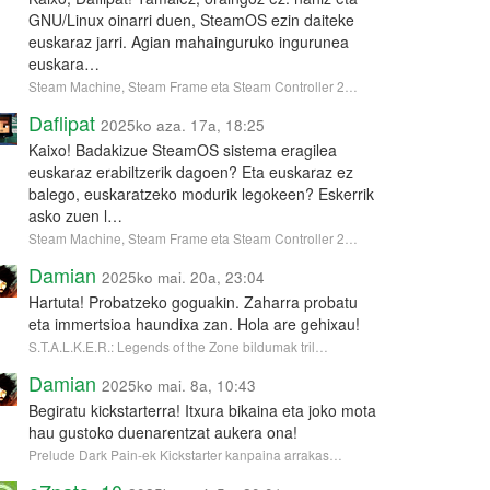
GNU/Linux oinarri duen, SteamOS ezin daiteke
euskaraz jarri. Agian mahainguruko ingurunea
euskara…
Steam Machine, Steam Frame eta Steam Controller 2…
Daflipat
2025ko aza. 17a, 18:25
Kaixo! Badakizue SteamOS sistema eragilea
euskaraz erabiltzerik dagoen? Eta euskaraz ez
balego, euskaratzeko modurik legokeen? Eskerrik
asko zuen l…
Steam Machine, Steam Frame eta Steam Controller 2…
Damian
2025ko mai. 20a, 23:04
Hartuta! Probatzeko goguakin. Zaharra probatu
eta immertsioa haundixa zan. Hola are gehixau!
S.T.A.L.K.E.R.: Legends of the Zone bildumak tril…
Damian
2025ko mai. 8a, 10:43
Begiratu kickstarterra! Itxura bikaina eta joko mota
hau gustoko duenarentzat aukera ona!
Prelude Dark Pain-ek Kickstarter kanpaina arrakas…