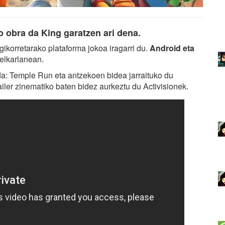
o obra da King garatzen ari dena.
ikorretarako plataforma jokoa iragarri du.
Android eta
 elkarlanean.
a: Temple Run eta antzekoen bidea jarraituko du
iler zinematiko baten bidez aurkeztu du Activisionek.