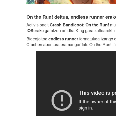
On the Run! deitua, endless runner erak
Activisionek
Crash Bandicoot: On the Run!
mug
iOS
erako garatzen ari dira King garatzailearekin
Bideojokoa
endless runner
formatukoa izango d
Crashen abentura eramangarriak. On the Run! tra