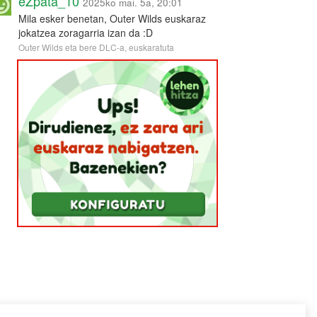
eZpata_10
2025ko mai. 5a, 20:01
Mila esker benetan, Outer Wilds euskaraz
jokatzea zoragarria izan da :D
Outer Wilds eta bere DLC-a, euskaratuta