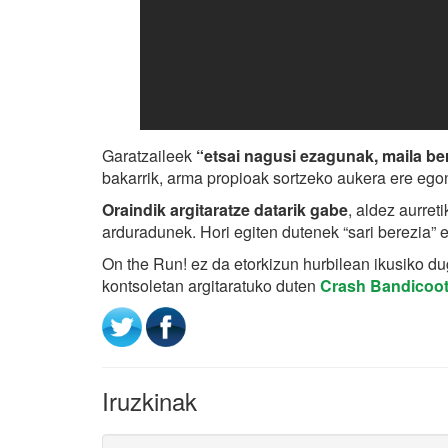
Garatzaileek
“etsai nagusi ezagunak, maila ber
bakarrik, arma propioak sortzeko aukera ere ego
Oraindik argitaratze datarik gabe
, aldez aurre
arduradunek. Hori egiten dutenek “sari berezia”
On the Run! ez da etorkizun hurbilean ikusiko d
kontsoletan argitaratuko duten
Crash Bandicoot 
Iruzkinak