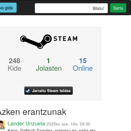
ko gida
Sartu
248
1
15
Kide
Jolasten
Online
Jarraitu Steam taldea
Azken erantzunak
Lander Unzueta
2025ko aza. 18a, 09:30
Kaixo, Daflipat! Tamalez, oraingoz ez: nahiz eta