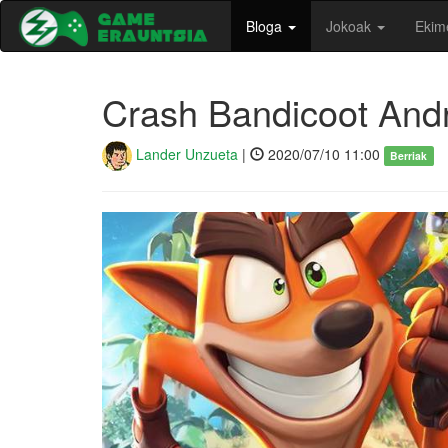
Bloga
Jokoak
Ekim
Crash Bandicoot Andro
Lander Unzueta
|
2020/07/10 11:00
Berriak