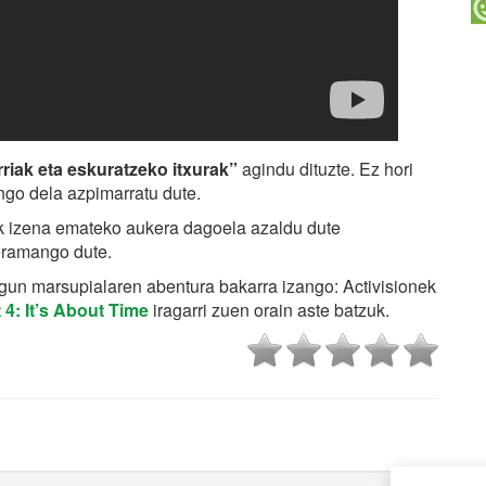
riak eta eskuratzeko itxurak”
agindu dituzte. Ez hori
ngo dela azpimarratu dute.
tik izena emateko aukera dagoela azaldu dute
 eramango dute.
ugun marsupialaren abentura bakarra izango: Activisionek
4: It’s About Time
iragarri zuen orain aste batzuk.