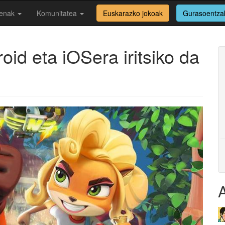
enak
Komunitatea
Euskarazko jokoak
Gurasoentza
id eta iOSera iritsiko da