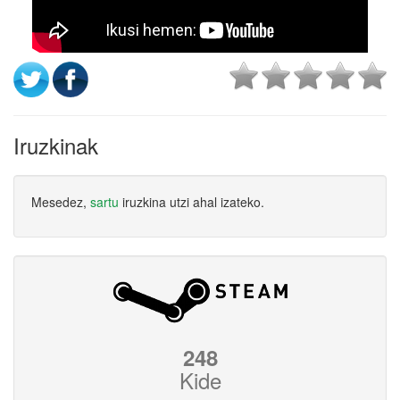
Iruzkinak
Mesedez,
sartu
iruzkina utzi ahal izateko.
248
Kide