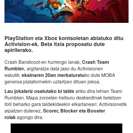
PlayStation eta Xbox kontsoletan abiatuko ditu
Activision-ek. Beta itxia proposatu dute
apirilerako.
Crash Bandicoot-en hurrengo lanak,
Crash Team
Rumble
k, argitaratze data jaso du Activisionen
eskutik:
ekainaren 20an merkaturatu
ko dute MOBA
generoa plataformekin uztartzen dituen jokoa.
Lau jokalariz osatutako bi talde
ariko dira lehian Team
Rumblen. Mapa zoroetan helburu desberdinak betetzen
ibili beharko gara taldekideekin elkarlanean: Activisionetik
aipatzen dutenez,
Scorer, Blocker eta Booster
rolak
egongo dira.