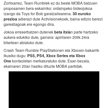
Zoritxarrez, Team Rumblek ez du beste MOBA batzuen
proposamen bera eskainiko: ordainpeko bideojokoa
izango da Toys for Bob garatzailearena.
30 euroko
prezioa
adierazi dute Activisionekoek, baina edizio berezi
garestiagoak ere egongo dira.
Jokoa erreserbatzen dutenek
beta itxia
n parte hartzeko
aukera edukiko dute, gainera: apirilaren 20tik 24ra
bitartean abiatuko dute.
Crash Team Rumble PlayStationen eta Xboxen bakarrik
ikusiko dugu:
PS5, PS4, Xbox Series eta Xbox
One
kontsoletan merkaturatuko dute. Esan bezala,
ekainaren 20an hasiko dituzte MOBA partidak.