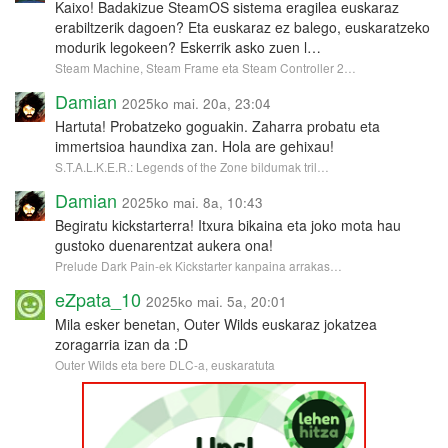
Kaixo! Badakizue SteamOS sistema eragilea euskaraz
erabiltzerik dagoen? Eta euskaraz ez balego, euskaratzeko
modurik legokeen? Eskerrik asko zuen l…
Steam Machine, Steam Frame eta Steam Controller 2…
Damian
2025ko mai. 20a, 23:04
Hartuta! Probatzeko goguakin. Zaharra probatu eta
immertsioa haundixa zan. Hola are gehixau!
S.T.A.L.K.E.R.: Legends of the Zone bildumak tril…
Damian
2025ko mai. 8a, 10:43
Begiratu kickstarterra! Itxura bikaina eta joko mota hau
gustoko duenarentzat aukera ona!
Prelude Dark Pain-ek Kickstarter kanpaina arrakas…
eZpata_10
2025ko mai. 5a, 20:01
Mila esker benetan, Outer Wilds euskaraz jokatzea
zoragarria izan da :D
Outer Wilds eta bere DLC-a, euskaratuta