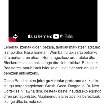
Lehenak, izenak dioen bezala, tantoak markatzen adituak
izango dira. Kasu honetan, Wumba fruitak sartu beharko
dira aurkariaren atean. Hori eragozteaz arduratuko dira
Blockerrak: atezainak izango dira, laburbilduz. Bukatzeko,
Boosterrek harribitxiak bilduko dituzte taldearen abilezia
bereziak aktibatzeko.
Crash Bandicooten
joko guztietako pertsonaiak
ikusiko
ditugu norgehiagoketan: Crash, Coco, Dingodile, Dr. Neo
Cortex zein Tawna dira, besteak beste, hautatzeko egongo
diren protagonistak. Mugimendu eta estatistika berezituak
izango dituzte, nola ez.