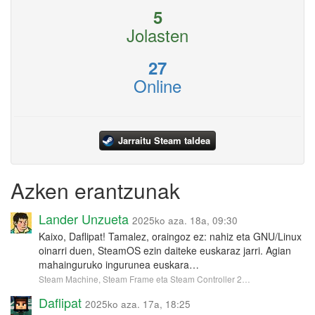
5
Jolasten
27
Online
Jarraitu Steam taldea
Azken erantzunak
Lander Unzueta
2025ko aza. 18a, 09:30
Kaixo, Daflipat! Tamalez, oraingoz ez: nahiz eta GNU/Linux
oinarri duen, SteamOS ezin daiteke euskaraz jarri. Agian
mahainguruko ingurunea euskara…
Steam Machine, Steam Frame eta Steam Controller 2…
Daflipat
2025ko aza. 17a, 18:25