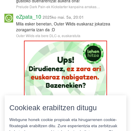
gustoko duenarentzat aukera ona!
Prelude Dark Pain-ek Kickstarter kanpaina arrakas…
eZpata_10
2025ko mai. 5a, 20:01
Mila esker benetan, Outer Wilds euskaraz jokatzea
zoragarria izan da :D
Outer Wilds eta bere DLC-a, euskaratuta
Cookieak erabiltzen ditugu
Webgune honek cookie propioak eta hirugarrenen cookie-
fitxategiak erabiltzen ditu. Zure esperientzia eta zerbitzuak