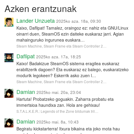
Azken erantzunak
Lander Unzueta
2025ko aza. 18a, 09:30
Kaixo, Daflipat! Tamalez, oraingoz ez: nahiz eta GNU/Linux
oinarri duen, SteamOS ezin daiteke euskaraz jarri. Agian
mahainguruko ingurunea euskara…
Steam Machine, Steam Frame eta Steam Controller 2…
Daflipat
2025ko aza. 17a, 18:25
Kaixo! Badakizue SteamOS sistema eragilea euskaraz
erabiltzerik dagoen? Eta euskaraz ez balego, euskaratzeko
modurik legokeen? Eskerrik asko zuen l…
Steam Machine, Steam Frame eta Steam Controller 2…
Damian
2025ko mai. 20a, 23:04
Hartuta! Probatzeko goguakin. Zaharra probatu eta
immertsioa haundixa zan. Hola are gehixau!
S.T.A.L.K.E.R.: Legends of the Zone bildumak tril…
Damian
2025ko mai. 8a, 10:43
Begiratu kickstarterra! Itxura bikaina eta joko mota hau