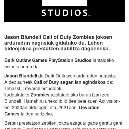
Jason Blundell Call of Duty Zombies jokoen
arduradun nagusiak gidatuko du. Lehen
bideojokoa prestatzen dabiltza dagoeneko.
Dark Outlaw Games PlayStation Studios
lantaldeko
estudio berria da.
Jason Blundell
da Dark Outlawen arduradun nagusia.
Aldez aurretik
Call of Duty sagan lan egindakoa
da;
zehazki, Treyarch estudioak
kudeatutako
Zombies
azpiataletako burua izan zen
Blundell. Hamahiru urteko ibilbidea bete zuen Activision-
en, 2020an alde egin, eta, 2021ean,
Deviation
Games
taldea sortzeko.
Bertan prestatzen zebilen jokoa ezagutu gabe geratu gara