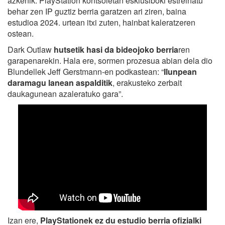
azkenik: PlayStation kontsoletan esklusiboki estreinatu
behar zen IP guztiz berria garatzen ari ziren, baina
estudioa 2024. urtean itxi zuten, hainbat kaleratzeren
ostean.
Dark Outlaw
hutsetik hasi da bideojoko berria
ren
garapenarekin. Hala ere, sormen prozesua abian dela dio
Blundellek Jeff Gerstmann-en podkastean: “
Ilunpean
daramagu lanean aspalditik
, erakusteko zerbait
daukagunean azaleratuko gara”.
Izan ere,
PlayStationek ez du estudio berria ofizialki