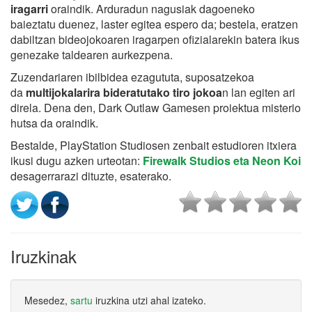
iragarri
oraindik. Arduradun nagusiak dagoeneko
baieztatu duenez, laster egitea espero da; bestela, eratzen
dabiltzan bideojokoaren iragarpen ofizialarekin batera ikus
genezake taldearen aurkezpena.
Zuzendariaren ibilbidea ezagututa, suposatzekoa
da
multijokalarira bideratutako tiro jokoa
n lan egiten ari
direla. Dena den, Dark Outlaw Gamesen proiektua misterio
hutsa da oraindik.
Bestalde, PlayStation Studiosen zenbait estudioren itxiera
ikusi dugu azken urteotan:
Firewalk Studios eta Neon Koi
desagerrarazi dituzte, esaterako.
Iruzkinak
Mesedez,
sartu
iruzkina utzi ahal izateko.