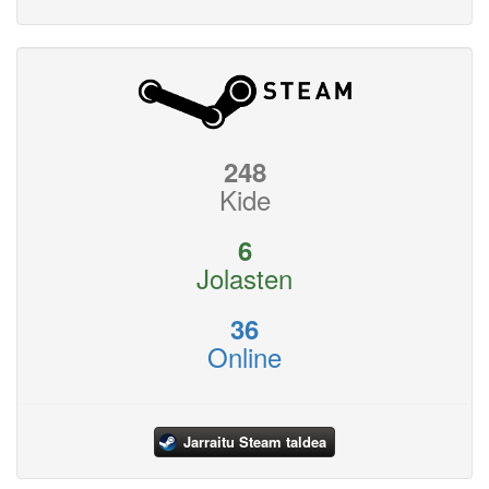
248
Kide
6
Jolasten
36
Online
Jarraitu Steam taldea