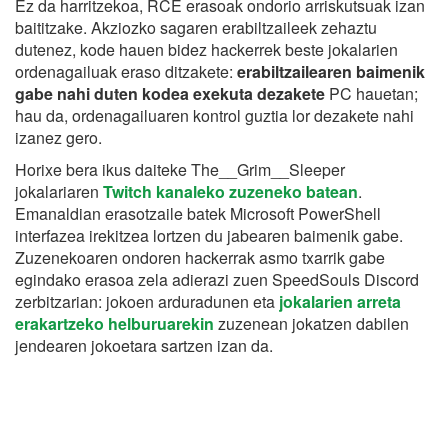
Ez da harritzekoa, RCE erasoak ondorio arriskutsuak izan
baititzake. Akziozko sagaren erabiltzaileek zehaztu
dutenez, kode hauen bidez hackerrek beste jokalarien
ordenagailuak eraso ditzakete:
erabiltzailearen baimenik
gabe nahi duten kodea exekuta dezakete
PC hauetan;
hau da, ordenagailuaren kontrol guztia lor dezakete nahi
izanez gero.
Horixe bera ikus daiteke The__Grim__Sleeper
jokalariaren
Twitch kanaleko zuzeneko batean
.
Emanaldian erasotzaile batek Microsoft PowerShell
interfazea irekitzea lortzen du jabearen baimenik gabe.
Zuzenekoaren ondoren hackerrak asmo txarrik gabe
egindako erasoa zela adierazi zuen SpeedSouls Discord
zerbitzarian: jokoen arduradunen eta
jokalarien arreta
erakartzeko helburuarekin
zuzenean jokatzen dabilen
jendearen jokoetara sartzen izan da.