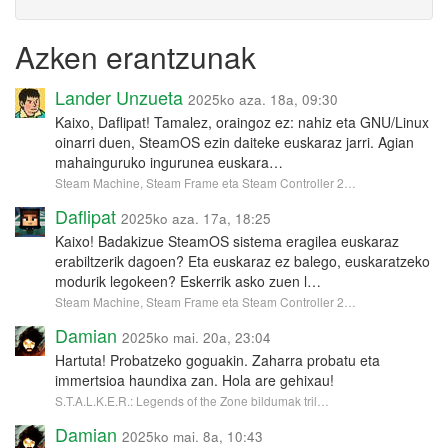
Azken erantzunak
Lander Unzueta
2025ko aza. 18a, 09:30
Kaixo, Daflipat! Tamalez, oraingoz ez: nahiz eta GNU/Linux
oinarri duen, SteamOS ezin daiteke euskaraz jarri. Agian
mahainguruko ingurunea euskara…
Steam Machine, Steam Frame eta Steam Controller 2…
Daflipat
2025ko aza. 17a, 18:25
Kaixo! Badakizue SteamOS sistema eragilea euskaraz
erabiltzerik dagoen? Eta euskaraz ez balego, euskaratzeko
modurik legokeen? Eskerrik asko zuen l…
Steam Machine, Steam Frame eta Steam Controller 2…
Damian
2025ko mai. 20a, 23:04
Hartuta! Probatzeko goguakin. Zaharra probatu eta
immertsioa haundixa zan. Hola are gehixau!
S.T.A.L.K.E.R.: Legends of the Zone bildumak tril…
Damian
2025ko mai. 8a, 10:43