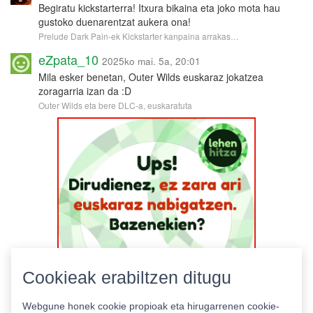
Begiratu kickstarterra! Itxura bikaina eta joko mota hau
gustoko duenarentzat aukera ona!
Prelude Dark Pain-ek Kickstarter kanpaina arrakas…
eZpata_10
2025ko mai. 5a, 20:01
Mila esker benetan, Outer Wilds euskaraz jokatzea
zoragarria izan da :D
Outer Wilds eta bere DLC-a, euskaratuta
Cookieak erabiltzen ditugu
Webgune honek cookie propioak eta hirugarrenen cookie-