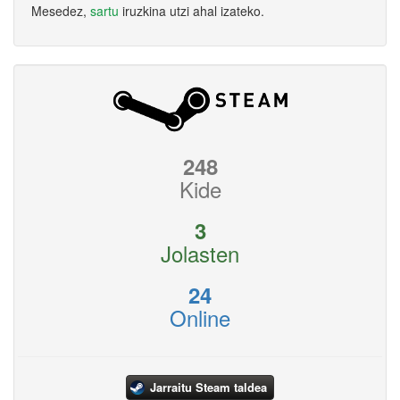
Mesedez,
sartu
iruzkina utzi ahal izateko.
248
Kide
3
Jolasten
24
Online
Jarraitu Steam taldea