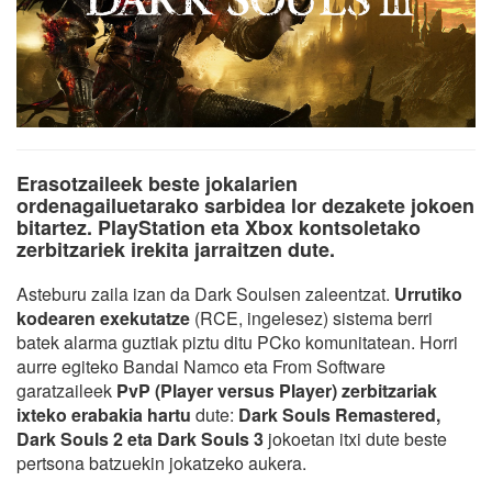
Erasotzaileek beste jokalarien
ordenagailuetarako sarbidea lor dezakete jokoen
bitartez. PlayStation eta Xbox kontsoletako
zerbitzariek irekita jarraitzen dute.
Asteburu zaila izan da Dark Soulsen zaleentzat.
Urrutiko
kodearen exekutatze
(RCE, ingelesez) sistema berri
batek alarma guztiak piztu ditu PCko komunitatean. Horri
aurre egiteko Bandai Namco eta From Software
garatzaileek
PvP (Player versus Player) zerbitzariak
ixteko erabakia hartu
dute:
Dark Souls Remastered,
Dark Souls 2 eta Dark Souls 3
jokoetan itxi dute beste
pertsona batzuekin jokatzeko aukera.