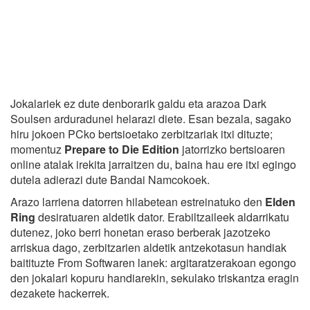
Jokalariek ez dute denborarik galdu eta arazoa Dark
Soulsen arduradunei helarazi diete. Esan bezala, sagako
hiru jokoen PCko bertsioetako zerbitzariak itxi dituzte;
momentuz
Prepare to Die Edition
jatorrizko bertsioaren
online atalak irekita jarraitzen du, baina hau ere itxi egingo
dutela adierazi dute Bandai Namcokoek.
Arazo larriena datorren hilabetean estreinatuko den
Elden
Ring
desiratuaren aldetik dator. Erabiltzaileek aldarrikatu
dutenez, joko berri honetan eraso berberak jazotzeko
arriskua dago, zerbitzarien aldetik antzekotasun handiak
baitituzte From Softwaren lanek: argitaratzerakoan egongo
den jokalari kopuru handiarekin, sekulako triskantza eragin
dezakete hackerrek.