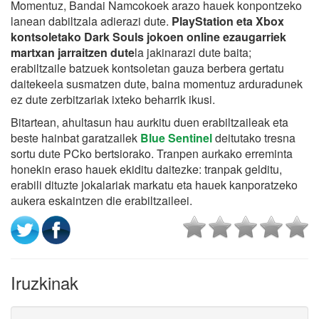
Momentuz, Bandai Namcokoek arazo hauek konpontzeko
lanean dabiltzala adierazi dute.
PlayStation eta Xbox
kontsoletako Dark Souls jokoen online ezaugarriek
martxan jarraitzen dute
la jakinarazi dute baita;
erabiltzaile batzuek kontsoletan gauza berbera gertatu
daitekeela susmatzen dute, baina momentuz arduradunek
ez dute zerbitzariak ixteko beharrik ikusi.
Bitartean, ahultasun hau aurkitu duen erabiltzaileak eta
beste hainbat garatzailek
Blue Sentinel
deitutako tresna
sortu dute PCko bertsiorako. Tranpen aurkako erreminta
honekin eraso hauek ekiditu daitezke: tranpak gelditu,
erabili dituzte jokalariak markatu eta hauek kanporatzeko
aukera eskaintzen die erabiltzaileei.
Iruzkinak