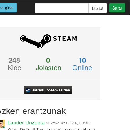
ko gida
Sartu
248
0
10
Kide
Jolasten
Online
Jarraitu Steam taldea
Azken erantzunak
Lander Unzueta
2025ko aza. 18a, 09:30
Kaixo, Daflipat! Tamalez, oraingoz ez: nahiz eta