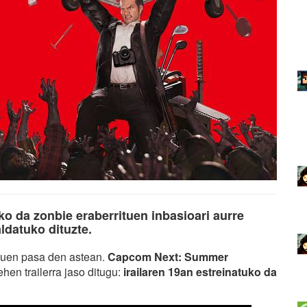
iko da zonbie eraberrituen inbasioari aurre
ldatuko dituzte.
nuen pasa den astean.
Capcom Next: Summer
hen trailerra jaso ditugu:
irailaren 19an estreinatuko da