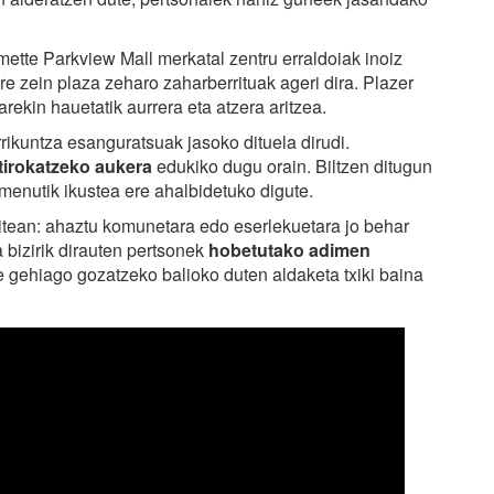
ette Parkview Mall merkatal zentru erraldoiak inoiz
ore zein plaza zeharo zaharberrituak ageri dira. Plazer
ekin hauetatik aurrera eta atzera aritzea.
rrikuntza esanguratsuak jasoko dituela dirudi.
 tirokatzeko aukera
edukiko dugu orain. Biltzen ditugun
menutik ikustea ere ahalbidetuko digute.
itean: ahaztu komunetara edo eserlekuetara jo behar
 bizirik dirauten pertsonek
hobetutako adimen
e gehiago gozatzeko balioko duten aldaketa txiki baina