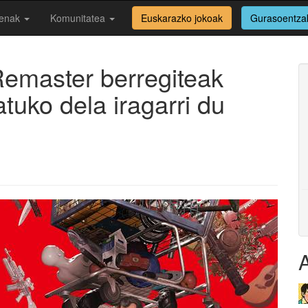
enak
Komunitatea
Euskarazko jokoak
Gurasoentza
emaster berregiteak
atuko dela iragarri du