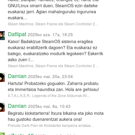
GNU/Linux oinarri duen, SteamOS ezin daiteke
euskaraz jarri. Agian mahainguruko ingurunea
euskara…
Steam Machine, Steam Frame eta Steam Controller 2…
Daflipat
2025ko aza. 17a, 18:25
Kaixo! Badakizue SteamOS sistema eragilea
euskaraz erabiltzerik dagoen? Eta euskaraz ez
balego, euskaratzeko modurik legokeen? Eskerrik
asko zuen l…
Steam Machine, Steam Frame eta Steam Controller 2…
Damian
2025ko mai. 20a, 23:04
Hartuta! Probatzeko goguakin. Zaharra probatu
eta immertsioa haundixa zan. Hola are gehixau!
S.T.A.L.K.E.R.: Legends of the Zone bildumak tril…
Damian
2025ko mai. 8a, 10:43
Begiratu kickstarterra! Itxura bikaina eta joko mota
hau gustoko duenarentzat aukera ona!
Prelude Dark Pain-ek Kickstarter kanpaina arrakas…