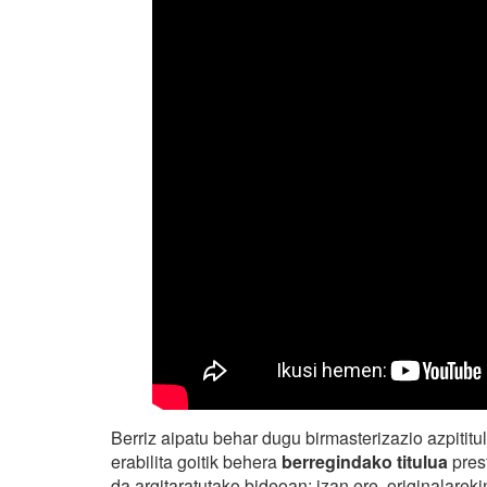
Berriz aipatu behar dugu birmasterizazio azpitit
erabilita goitik behera
berregindako titulua
pres
da argitaratutako bideoan; izan ere, originalare