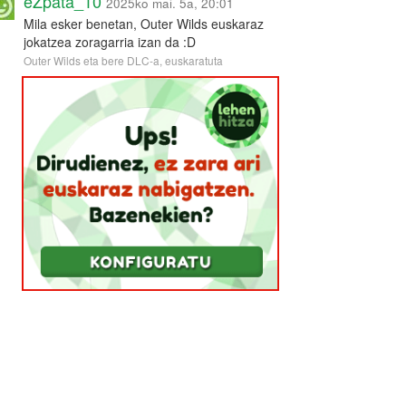
eZpata_10
2025ko mai. 5a, 20:01
Mila esker benetan, Outer Wilds euskaraz
jokatzea zoragarria izan da :D
Outer Wilds eta bere DLC-a, euskaratuta