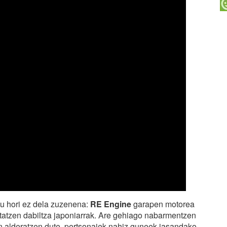
ulu hori ez dela zuzenena:
RE Engine
garapen motorea
tatzen dabiltza japoniarrak. Are gehiago nabarmentzen
kin alderatzen dute, pertsonaiek nahiz guneek jasandako