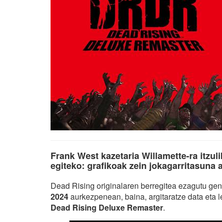
Frank West kazetaria Willamette-ra itzul
egiteko: grafikoak zein jokagarritasuna a
Dead Rising originalaren berregitea ezagutu ge
2024
aurkezpenean, baina, argitaratze data eta le
Dead Rising Deluxe Remaster
.