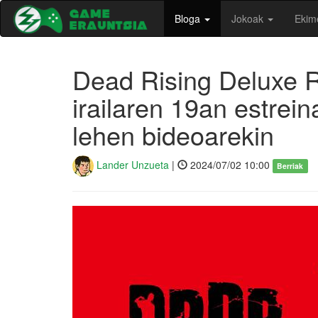
Bloga
Jokoak
Ekim
Dead Rising Deluxe R
irailaren 19an estrein
lehen bideoarekin
Lander Unzueta
|
2024/07/02 10:00
Berriak