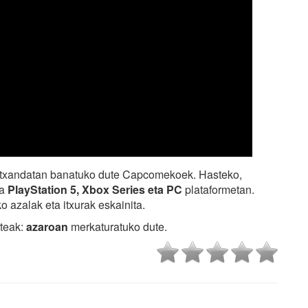
 txandatan banatuko dute Capcomekoek. Hasteko,
da
PlayStation 5, Xbox Series eta PC
plataformetan.
 azalak eta itxurak eskainita.
iteak:
azaroan
merkaturatuko dute.