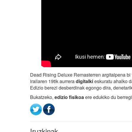
Dead Rising Deluxe Remasterren argitalpena bi
irailaren 19tik aurrera
digitalki
eskuratu ahalko 
Edizio berezi desberdinak egongo dira, denetariko
Bukatzeko,
edizio fisikoa
ere edukiko du berreg
Iruzkinak