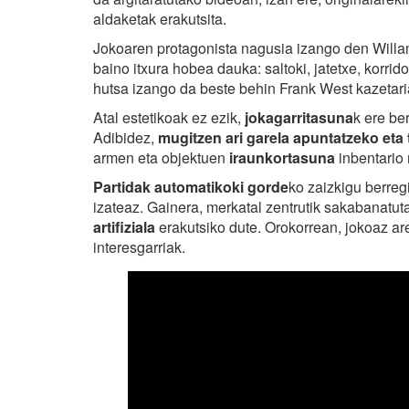
aldaketak erakutsita.
Jokoaren protagonista nagusia izango den Willam
baino itxura hobea dauka: saltoki, jatetxe, korrid
hutsa izango da beste behin Frank West kazetariar
Atal estetikoak ez ezik,
jokagarritasuna
k ere be
Adibidez,
mugitzen ari garela apuntatzeko eta
armen eta objektuen
iraunkortasuna
inbentario 
Partidak automatikoki gorde
ko zaizkigu berreg
izateaz. Gainera, merkatal zentrutik sakabanatuta
artifiziala
erakutsiko dute. Orokorrean, jokoaz ar
interesgarriak.