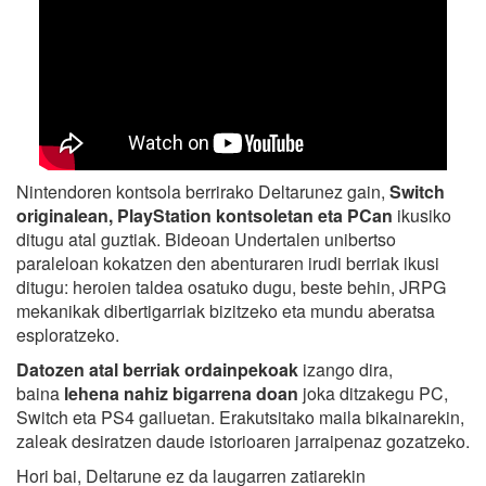
Nintendoren kontsola berrirako Deltarunez gain,
Switch
originalean, PlayStation kontsoletan eta PCan
ikusiko
ditugu atal guztiak. Bideoan Undertalen unibertso
paraleloan kokatzen den abenturaren irudi berriak ikusi
ditugu: heroien taldea osatuko dugu, beste behin, JRPG
mekanikak dibertigarriak bizitzeko eta mundu aberatsa
esploratzeko.
Datozen atal berriak ordainpekoak
izango dira,
baina
lehena nahiz bigarrena doan
joka ditzakegu PC,
Switch eta PS4 gailuetan. Erakutsitako maila bikainarekin,
zaleak desiratzen daude istorioaren jarraipenaz gozatzeko.
Hori bai, Deltarune ez da laugarren zatiarekin