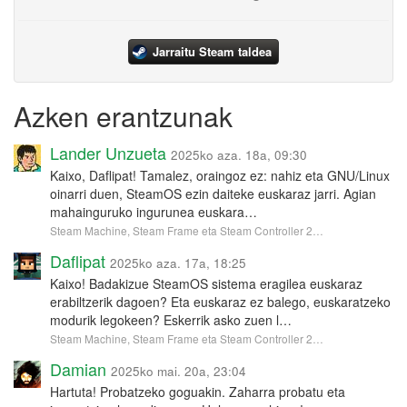
Jarraitu Steam taldea
Azken erantzunak
Lander Unzueta
2025ko aza. 18a, 09:30
Kaixo, Daflipat! Tamalez, oraingoz ez: nahiz eta GNU/Linux
oinarri duen, SteamOS ezin daiteke euskaraz jarri. Agian
mahainguruko ingurunea euskara…
Steam Machine, Steam Frame eta Steam Controller 2…
Daflipat
2025ko aza. 17a, 18:25
Kaixo! Badakizue SteamOS sistema eragilea euskaraz
erabiltzerik dagoen? Eta euskaraz ez balego, euskaratzeko
modurik legokeen? Eskerrik asko zuen l…
Steam Machine, Steam Frame eta Steam Controller 2…
Damian
2025ko mai. 20a, 23:04
Hartuta! Probatzeko goguakin. Zaharra probatu eta