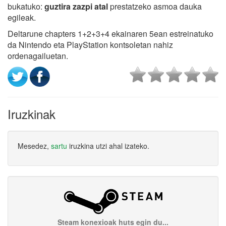
bukatuko:
guztira zazpi atal
prestatzeko asmoa dauka
egileak.
Deltarune chapters 1+2+3+4 ekainaren 5ean estreinatuko
da Nintendo eta PlayStation kontsoletan nahiz
ordenagailuetan.
Iruzkinak
Mesedez,
sartu
iruzkina utzi ahal izateko.
Steam konexioak huts egin du...