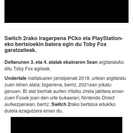
Switch 2rako iragarpena PCko eta PlayStation-
eko bertsioekin batera egin du Toby Fox
garatzaileak.
Deltarunen 3. eta 4. atalak ekainaren 5ean
argitaratuko
ditu Toby Fox egileak.
Undertale
maitatuaren jarraipenak 2018. urtean argitaratu
zuen lehen atala; bigarrena, berriz, 2021ean jokatu
genuen. Bi atal berriak aurten iritsiko zirela jakitera eman
zuen Foxek joan den urte bukaeran; Nintendo Direct
aurkezpenean, berriz,
Switch 2
rako bertsioa edukiko
dutela ezagutzera eman du.