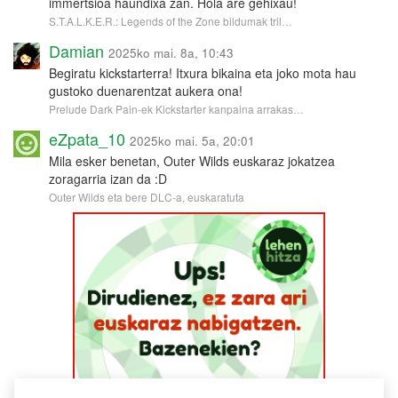
immertsioa haundixa zan. Hola are gehixau!
S.T.A.L.K.E.R.: Legends of the Zone bildumak tril…
Damian
2025ko mai. 8a, 10:43
Begiratu kickstarterra! Itxura bikaina eta joko mota hau
gustoko duenarentzat aukera ona!
Prelude Dark Pain-ek Kickstarter kanpaina arrakas…
eZpata_10
2025ko mai. 5a, 20:01
Mila esker benetan, Outer Wilds euskaraz jokatzea
zoragarria izan da :D
Outer Wilds eta bere DLC-a, euskaratuta