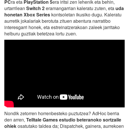
PC
ra eta
PlayStation 5
era iritsi zen lehenik eta behin,
urtarrilean
Switch 2
eramangarrian kaleratu zuten, eta
uda
honetan Xbox Series
kontsoletan ikusiko dugu. Kaleratu
aurretik jokalariak berotuta zituen abentura narratibo
interesgarri honek, eta estreinatzerakoan zaleek jarritako
helburu guztiak betetzea lortu zuen.
Nondik zetorren horrenbesteko puztutzea? AdHoc berria
den arren,
Telltale Games estudio beteranoko sortzaile
ohiek
osatutako taldea da; Dispatchek, gainera, aurrekoen