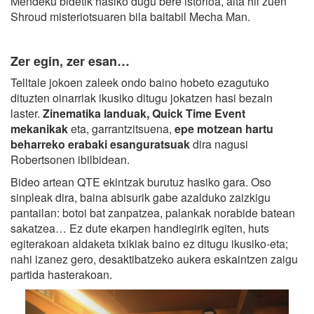
Mendeku bidetik hasiko dugu bere istorioa, aita hil zuen
Shroud misteriotsuaren bila baitabil Mecha Man.
Zer egin, zer esan…
Telltale jokoen zaleek ondo baino hobeto ezagutuko
dituzten oinarriak ikusiko ditugu jokatzen hasi bezain
laster.
Zinematika landuak, Quick Time Event
mekanikak
eta, garrantzitsuena,
epe motzean hartu
beharreko erabaki esanguratsuak
dira nagusi
Robertsonen ibilbidean.
Bideo artean QTE ekintzak burutuz hasiko gara. Oso
sinpleak dira, baina abisurik gabe azalduko zaizkigu
pantailan: botoi bat zanpatzea, palankak norabide batean
sakatzea… Ez dute ekarpen handiegirik egiten, huts
egiterakoan aldaketa txikiak baino ez ditugu ikusiko-eta;
nahi izanez gero, desaktibatzeko aukera eskaintzen zaigu
partida hasterakoan.