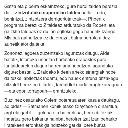
Gatza eta piperra eskaintzeko, gure heroi taldea berezia
da…
zintzotutako superbilau taldea
baita —edo,
behintzat, zintzotzera derrigortutakoak—. Phoenix
programa bereziko Z taldeaz arduratuko da Robert, eta
gaizkile taldeak ez du lan egiteko gogo handirik izango.
Misioak gainditzea ez da erraza, baina porrota aldez
aurretik etor daiteke.
Zorionez, egoera zuzentzeko laguntzak ditugu. Alde
batetik, istorioko uneetan hartutako erabakiek gure
lantaldearekin dugun harremana hobetzen lagunduko
digute; bestetik, Z taldeko kideen arteko sinergiak hobe
daitezke, abileziak indartu, edo hauek entrena ditzakegu
hitzaldi berezien bitartez, larrialdiei modu eraginkorragoan
—eta egonkorragoan— erantzuteko.
Buztinez osatutako Golem boteretsuaren kasua daukagu,
adibidez —Batmanen komikietako Clayface-n oinarritua,
argi eta garbi—: geldoa eta boteretsua, bere abileziak
indartuz gero bakarka hainbat heroirentzat izan beharko
liratekeen erronkak gainditzeko gai da, bere burua