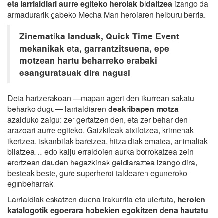
eta larrialdiari aurre egiteko heroiak bidaltzea
izango da
armadurarik gabeko Mecha Man heroiaren helburu berria.
Zinematika landuak, Quick Time Event
mekanikak eta, garrantzitsuena, epe
motzean hartu beharreko erabaki
esanguratsuak dira nagusi
Deia hartzerakoan —mapan ageri den ikurrean sakatu
beharko dugu— larrialdiaren
deskribapen motza
azalduko zaigu: zer gertatzen den, eta zer behar den
arazoari aurre egiteko. Gaizkileak atxilotzea, krimenak
ikertzea, iskanbilak baretzea, hitzaldiak ematea, animaliak
bilatzea… edo kaiju erraldoien aurka borrokatzea zein
erortzean dauden hegazkinak geldiaraztea izango dira,
besteak beste, gure superheroi taldearen eguneroko
eginbeharrak.
Larrialdiak eskatzen duena irakurrita eta ulertuta,
heroien
katalogotik egoerara hobekien egokitzen dena hautatu