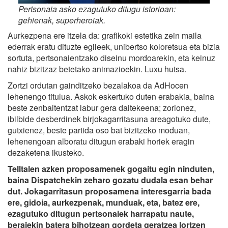
Pertsonaia asko ezagutuko ditugu istorioan:
gehienak, superheroiak.
Aurkezpena ere itzela da: grafikoki estetika zein maila
ederrak eratu dituzte egileek, unibertso koloretsua eta bizia
sortuta, pertsonaientzako diseinu mordoarekin, eta keinuz
nahiz bizitzaz betetako animazioekin. Luxu hutsa.
Zortzi ordutan gainditzeko bezalakoa da AdHocen
lehenengo titulua. Askok eskertuko duten erabakia, baina
beste zenbaitentzat labur gera daitekeena; zorionez,
ibilbide desberdinek birjokagarritasuna areagotuko dute,
gutxienez, beste partida oso bat bizitzeko moduan,
lehenengoan alboratu ditugun erabaki horiek eragin
dezaketena ikusteko.
Telltalen azken proposamenek gogaitu egin ninduten,
baina Dispatchekin zeharo gozatu dudala esan behar
dut. Jokagarritasun proposamena interesgarria bada
ere, gidoia, aurkezpenak, munduak, eta, batez ere,
ezagutuko ditugun pertsonaiek harrapatu naute,
beraiekin batera bihotzean gordeta geratzea lortzen