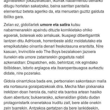
agintearekin jokatzerakoan, ikurrak nabarmendu beharko
ditugu horietan sakatzeko, baina sarritan pantaila
elementuz beteta ageriko da, eta menuetan guztiz galduta
ibiliko gara.
Zelan ez, gidoilariek
umore eta satira
kutsu
nabarmenarekin apaindu dituzte komikietako ohiko
egoerak, botereak edo arriskuak. Ikuspegi dibertigarritik
lantzen ditu AdHocek, horrenbeste aldiz moldatutako eta
errepikatutako oinarria denari freskotasuna erantsita. Nire
kasuan, Invincible edo The Boys bezalakoen jazoera
ilunekin eta umore zatarrarekin gogaituta nabil
azkenaldian: Dispatchen, edo, behintzat, nik egindako
ibilbidean, istorio argiagoa eta itxaropentsuagoa aurkeztu
didate, nire pozerako.
Gidoia oinarrizkoa bada ere, pertsonaien sakontasun maila
eta nortasuna goraipatzekoak dira. Mecha Man pixkanaka
irekitzen doan heroia da, nahiz eta txantxa artean hasiko
duen abentura; bukaerarako, azkenaldian gidatu dudan
protagonistarik onenetakoa iruditu zait, bere alde onekin
zein txarrekin. Antzekoa gertatzen da bere lankideekin,