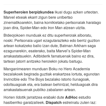
Superheroien berpizkundea
ikusi dugu azken urteotan.
Marvel etxeak ekarri zigun bere unibertso
zinematikoarekin, baina komikietako pertsonaiak haratago
joan dira, Spider-Man edo Iron Man atzean utzita.
Bideojokoen munduak ez ditu superheroiak alboratu,
noski. Pertsonaia ugari ezagutarazteko edo berriz guztion
artean kokatzeko balio izan dute, Batman Arkham saga
ezagunarekin, esaterako, baita Marvel’s Spider-Man
arrakastatsuekin. Adibiderik famatuenak baino ez dira,
tartean jatorri anitzeko heroiekin jokatu baitugu.
Manganimearen munduan Boku no Hero Academia
bezalakoek begirada guztiak erakartzea lortuta, egunotan
Invincible edo The Boys bezalako istorio ilunagoak,
odoltsuagoak eta, era batean behintzat, helduagoak dira
arrakastatsuenak publiko zabalaren artean.
Horien ildotik jarraitzea erabaki dute
AdHoc
estudio
hasiberriko garatzaileek.
Dispatch
estreinatu zuten iaz: