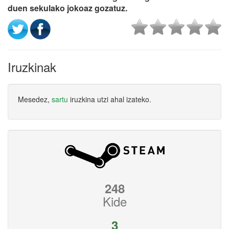
duen sekulako jokoaz gozatuz.
Iruzkinak
Mesedez,
sartu
iruzkina utzi ahal izateko.
248
Kide
3