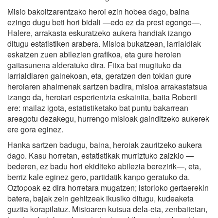
Misio bakoitzarentzako heroi ezin hobea dago, baina
ezingo dugu beti hori bidali —edo ez da prest egongo—.
Halere, arrakasta eskuratzeko aukera handiak izango
ditugu estatistiken arabera. Misioa bukatzean, larrialdiak
eskatzen zuen abilezien grafikoa, eta gure heroien
gaitasunena alderatuko dira. Fitxa bat mugituko da
larrialdiaren gainekoan, eta, geratzen den tokian gure
heroiaren ahalmenak sartzen badira, misioa arrakastatsua
izango da, heroiari esperientzia eskainita, baita Roberti
ere: mailaz igota, estatistiketako bat puntu bakarrean
areagotu dezakegu, hurrengo misioak gainditzeko aukerek
ere gora eginez.
Hanka sartzen badugu, baina, heroiak zauritzeko aukera
dago. Kasu horretan, estatistikak murriztuko zaizkio —
bederen, ez badu hori ekiditeko abilezia berezirik—, eta,
berriz kale eginez gero, partidatik kanpo geratuko da.
Oztopoak ez dira horretara mugatzen; istorioko gertaerekin
batera, bajak zein gehitzeak ikusiko ditugu, kudeaketa
guztia korapilatuz. Misioaren kutsua dela-eta, zenbaitetan,