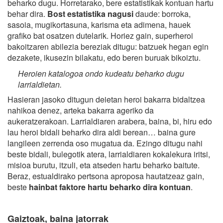
beharko dugu. Horretarako, bere estatistikak kontuan hartu
behar dira.
Bost estatistika nagusi
daude: borroka,
sasoia, mugikortasuna, karisma eta adimena, hauek
grafiko bat osatzen dutelarik. Horiez gain, superheroi
bakoitzaren abilezia bereziak ditugu: batzuek hegan egin
dezakete, ikusezin bilakatu, edo beren buruak bikoiztu.
Heroien katalogoa ondo kudeatu beharko dugu
larrialdietan.
Hasieran jasoko ditugun deietan heroi bakarra bidaltzea
nahikoa denez, arteka bakarra ageriko da
aukeratzerakoan. Larrialdiaren arabera, baina, bi, hiru edo
lau heroi bidali beharko dira aldi berean… baina gure
langileen zerrenda oso mugatua da. Ezingo ditugu nahi
beste bidali, bulegotik atera, larrialdiaren kokalekura iritsi,
misioa burutu, itzuli, eta atseden hartu beharko baitute.
Beraz, estualdirako pertsona aproposa hautatzeaz gain,
beste
hainbat faktore hartu beharko dira kontuan
.
Gaiztoak, baina jatorrak