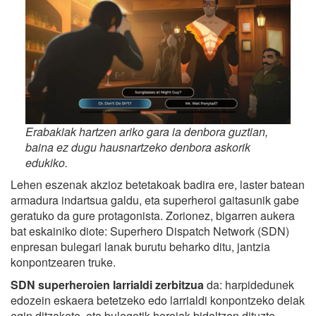
Erabakiak hartzen ariko gara ia denbora guztian,
baina ez dugu hausnartzeko denbora askorik
edukiko.
Lehen eszenak akzioz betetakoak badira ere, laster batean
armadura indartsua galdu, eta superheroi gaitasunik gabe
geratuko da gure protagonista. Zorionez, bigarren aukera
bat eskainiko diote: Superhero Dispatch Network (SDN)
enpresan bulegari lanak burutu beharko ditu, jantzia
konpontzearen truke.
SDN superheroien larrialdi zerbitzua
da: harpidedunek
edozein eskaera betetzeko edo larrialdi konpontzeko deiak
egin ditzakete, eta bulegotik heroiak bidaltzen dituzte