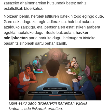
zatitzeko ahalmenarekin hutsuneak betez nahiz
estatistikak biderkatuz.
Noizean behin, heroiek istiluren batekin topo egingo dute.
Gure esku dago zer egin adieraztea: hainbat aukera
azalduko zaizkigu, eta, pertsonaien estatistiken arabera
egokia hautatuko dugu. Beste batzuetan,
hacker
minijokoetan
parte hartuko dugu, helmugara iristeko
pasahitz sinpleak sartu behar izanik.
Gure esku dago taldearekin harreman egokia
izatea… edo liskarrak eragitea.