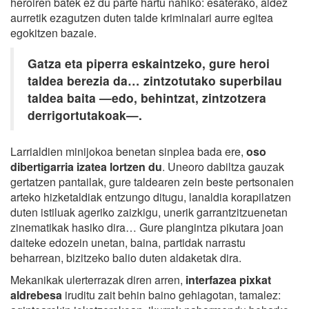
heroiren batek ez du parte hartu nahiko: esaterako, aldez
aurretik ezagutzen duten talde kriminalari aurre egitea
egokitzen bazaie.
Gatza eta piperra eskaintzeko, gure heroi
taldea berezia da… zintzotutako superbilau
taldea baita —edo, behintzat, zintzotzera
derrigortutakoak—.
Larrialdien minijokoa benetan sinplea bada ere,
oso
dibertigarria izatea lortzen du
. Uneoro dabiltza gauzak
gertatzen pantailak, gure taldearen zein beste pertsonaien
arteko hizketaldiak entzungo ditugu, lanaldia korapilatzen
duten istiluak ageriko zaizkigu, unerik garrantzitzuenetan
zinematikak hasiko dira… Gure plangintza pikutara joan
daiteke edozein unetan, baina, partidak narrastu
beharrean, bizitzeko balio duten aldaketak dira.
Mekanikak ulerterrazak diren arren,
interfazea pixkat
aldrebesa
iruditu zait behin baino gehiagotan, tamalez: