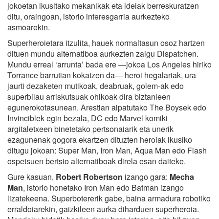
jokoetan ikusitako mekanikak eta ideiak berreskuratzen
ditu, oraingoan, istorio interesgarria aurkezteko
asmoarekin.
Superheroietara itzulita, hauek normaltasun osoz hartzen
dituen mundu alternatiboa aurkezten zaigu Dispatchen.
Mundu erreal ‘arrunta’ bada ere —jokoa Los Angeles hiriko
Torrance barrutian kokatzen da— heroi hegalariak, ura
jaurti dezaketen mutikoak, deabruak, golem-ak edo
superbilau arriskutsuak ohikoak dira biztanleen
egunerokotasunean. Arestian aipatutako The Boysek edo
Invinciblek egin bezala, DC edo Marvel komiki
argitaletxeen binetetako pertsonaiarik eta unerik
ezagunenak gogora ekartzen dituzten heroiak ikusiko
ditugu jokoan: Super Man, Iron Man, Aqua Man edo Flash
ospetsuen bertsio alternatiboak direla esan daiteke.
Gure kasuan,
Robert Robertson
izango gara:
Mecha
Man
, istorio honetako Iron Man edo Batman izango
lizatekeena. Superbotererik gabe, baina armadura robotiko
erraldoiarekin, gaizkileen aurka diharduen superheroia.