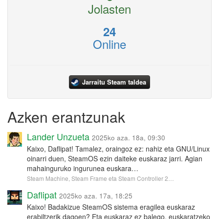
Jolasten
24
Online
Jarraitu Steam taldea
Azken erantzunak
Lander Unzueta
2025ko aza. 18a, 09:30
Kaixo, Daflipat! Tamalez, oraingoz ez: nahiz eta GNU/Linux
oinarri duen, SteamOS ezin daiteke euskaraz jarri. Agian
mahainguruko ingurunea euskara…
Steam Machine, Steam Frame eta Steam Controller 2…
Daflipat
2025ko aza. 17a, 18:25
Kaixo! Badakizue SteamOS sistema eragilea euskaraz
erabiltzerik dagoen? Eta euskaraz ez balego, euskaratzeko