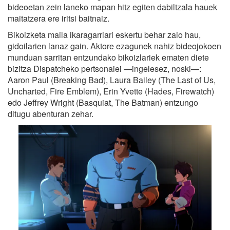
bideoetan zein laneko mapan hitz egiten dabiltzala hauek
maitatzera ere iritsi baitnaiz.
Bikoizketa maila ikaragarriari eskertu behar zaio hau,
gidoilarien lanaz gain. Aktore ezagunek nahiz bideojokoen
munduan sarritan entzundako bikoizlariek ematen diete
bizitza Dispatcheko pertsonaiei —ingelesez, noski—:
Aaron Paul (Breaking Bad), Laura Bailey (The Last of Us,
Uncharted, Fire Emblem), Erin Yvette (Hades, Firewatch)
edo Jeffrey Wright (Basquiat, The Batman) entzungo
ditugu abenturan zehar.