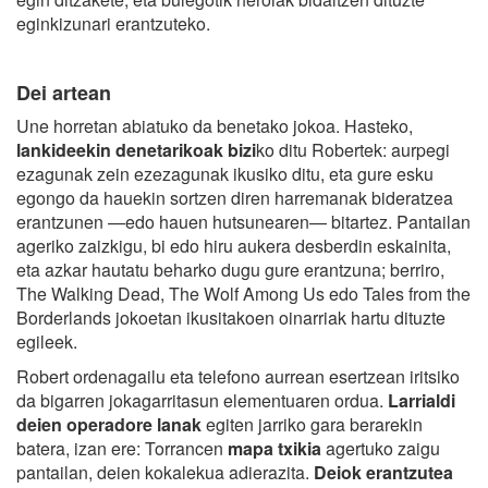
eginkizunari erantzuteko.
Dei artean
Une horretan abiatuko da benetako jokoa. Hasteko,
lankideekin denetarikoak bizi
ko ditu Robertek: aurpegi
ezagunak zein ezezagunak ikusiko ditu, eta gure esku
egongo da hauekin sortzen diren harremanak bideratzea
erantzunen —edo hauen hutsunearen— bitartez. Pantailan
ageriko zaizkigu, bi edo hiru aukera desberdin eskainita,
eta azkar hautatu beharko dugu gure erantzuna; berriro,
The Walking Dead, The Wolf Among Us edo Tales from the
Borderlands jokoetan ikusitakoen oinarriak hartu dituzte
egileek.
Robert ordenagailu eta telefono aurrean esertzean iritsiko
da bigarren jokagarritasun elementuaren ordua.
Larrialdi
deien operadore lanak
egiten jarriko gara berarekin
batera, izan ere: Torrancen
mapa txikia
agertuko zaigu
pantailan, deien kokalekua adierazita.
Deiok erantzutea