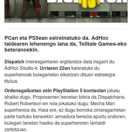
PCan eta PS5ean estreinatuko da. AdHoc
taldearen lehenengo lana da, Telltale Games-eko
beteranoekin.
Dispatch
interesgarriaren argitaratze data iragarri du
AdHoc Studio-k.
Urriaren 22an
kaleratuko du
superheroiak bulegariekin elkartzen dituen estrategia
titulua.
Ordenagailuetan zein PlayStation 5 kontsolan
jokatu
ahalko dugu. Proposamen benetan bitxia da Dispatchena.
Robert Robertson-en rola jokatuko dugu: Mecha Man
superheroia da. Hala ere, ez dugu borroka zirraragarrietan
parte hartuko berarekin: armadura berezia apurtu ondoren,
bulegari lanetan hasiko da superheroien larrialdi
zerbitzuan.