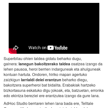
Superbilau ohien taldea gidatu beharko dugu,
gainera:
lanegun bakoitzerako taldea
osatzea izango da
lehen pausoa, heroi berrien indarguneak eta ahulguneak
kontuan hartuta. Ondoren, hiriko mapan agertuko
zaizkigun
larrialdi deiei erantzun
beharko diegu,
bakoitzera superheroi bat bidalita. Erabakiak hartzeko
bizkortasuna eskatuko digu jokoak, eta, batzuetan, erronka
edo ekintza bereziei ere erantzutea izango da gure lana.
AdHoc Studio berriaren lehen lana bada ere, Telltale