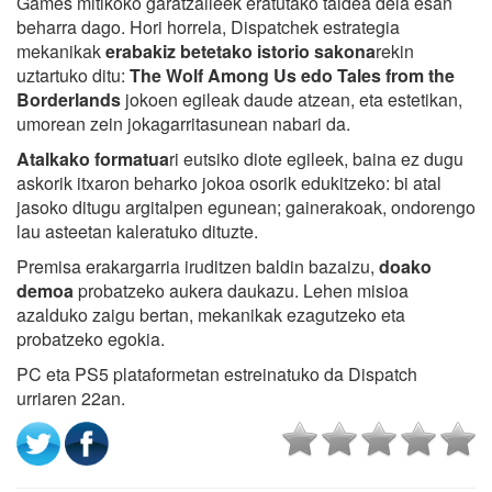
Games mitikoko garatzaileek eratutako taldea dela esan
beharra dago. Hori horrela, Dispatchek estrategia
mekanikak
erabakiz betetako istorio sakona
rekin
uztartuko ditu:
The Wolf Among Us edo Tales from the
Borderlands
jokoen egileak daude atzean, eta estetikan,
umorean zein jokagarritasunean nabari da.
Atalkako formatua
ri eutsiko diote egileek, baina ez dugu
askorik itxaron beharko jokoa osorik edukitzeko: bi atal
jasoko ditugu argitalpen egunean; gainerakoak, ondorengo
lau asteetan kaleratuko dituzte.
Premisa erakargarria iruditzen baldin bazaizu,
doako
demoa
probatzeko aukera daukazu. Lehen misioa
azalduko zaigu bertan, mekanikak ezagutzeko eta
probatzeko egokia.
PC eta PS5 plataformetan estreinatuko da Dispatch
urriaren 22an.