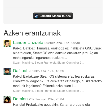
Jarraitu Steam taldea
Azken erantzunak
Lander Unzueta
2025ko aza. 18a, 09:30
Kaixo, Daflipat! Tamalez, oraingoz ez: nahiz eta GNU/Linux
oinarri duen, SteamOS ezin daiteke euskaraz jarri. Agian
mahainguruko ingurunea euskara…
Steam Machine, Steam Frame eta Steam Controller 2…
Daflipat
2025ko aza. 17a, 18:25
Kaixo! Badakizue SteamOS sistema eragilea euskaraz
erabiltzerik dagoen? Eta euskaraz ez balego, euskaratzeko
modurik legokeen? Eskerrik asko zuen l…
Steam Machine, Steam Frame eta Steam Controller 2…
Damian
2025ko mai. 20a, 23:04
Hartuta! Probatzeko goguakin. Zaharra probatu eta