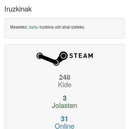
Iruzkinak
Mesedez,
sartu
iruzkina utzi ahal izateko.
248
Kide
3
Jolasten
31
Online