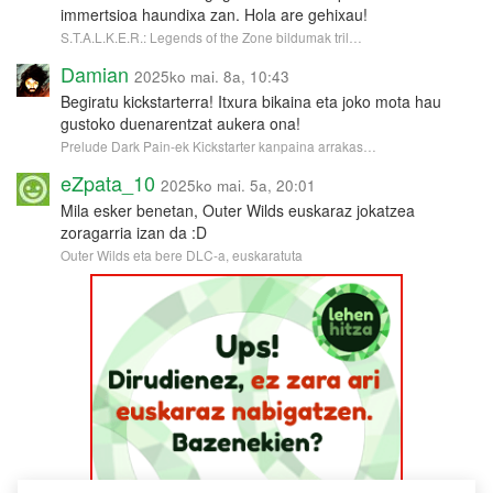
immertsioa haundixa zan. Hola are gehixau!
S.T.A.L.K.E.R.: Legends of the Zone bildumak tril…
Damian
2025ko mai. 8a, 10:43
Begiratu kickstarterra! Itxura bikaina eta joko mota hau
gustoko duenarentzat aukera ona!
Prelude Dark Pain-ek Kickstarter kanpaina arrakas…
eZpata_10
2025ko mai. 5a, 20:01
Mila esker benetan, Outer Wilds euskaraz jokatzea
zoragarria izan da :D
Outer Wilds eta bere DLC-a, euskaratuta