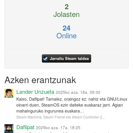
2
Jolasten
24
Online
Jarraitu Steam taldea
Azken erantzunak
Lander Unzueta
2025ko aza. 18a, 09:30
Kaixo, Daflipat! Tamalez, oraingoz ez: nahiz eta GNU/Linux
oinarri duen, SteamOS ezin daiteke euskaraz jarri. Agian
mahainguruko ingurunea euskara…
Steam Machine, Steam Frame eta Steam Controller 2…
Daflipat
2025ko aza. 17a, 18:25