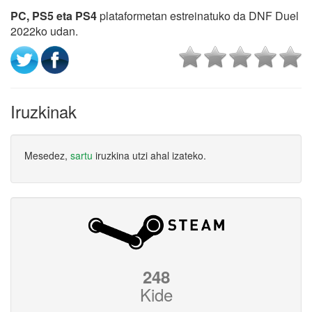
PC, PS5 eta PS4
plataformetan estreinatuko da DNF Duel
2022ko udan.
Iruzkinak
Mesedez,
sartu
iruzkina utzi ahal izateko.
248
Kide