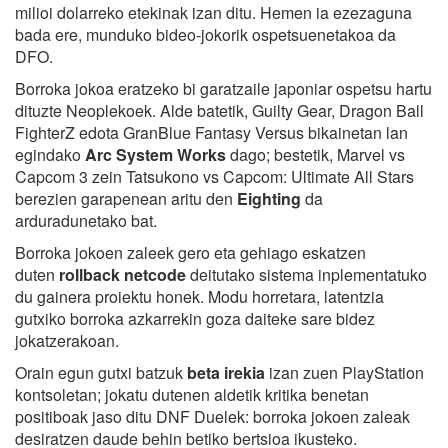
milioi dolarreko etekinak izan ditu. Hemen ia ezezaguna
bada ere, munduko bideo-jokorik ospetsuenetakoa da
DFO.
Borroka jokoa eratzeko bi garatzaile japoniar ospetsu hartu
dituzte Neoplekoek. Alde batetik, Guilty Gear, Dragon Ball
FighterZ edota GranBlue Fantasy Versus bikainetan lan
egindako
Arc System Works
dago; bestetik, Marvel vs
Capcom 3 zein Tatsukono vs Capcom: Ultimate All Stars
berezien garapenean aritu den
Eighting
da
arduradunetako bat.
Borroka jokoen zaleek gero eta gehiago eskatzen
duten
rollback netcode
deitutako sistema inplementatuko
du gainera proiektu honek. Modu horretara, latentzia
gutxiko borroka azkarrekin goza daiteke sare bidez
jokatzerakoan.
Orain egun gutxi batzuk
beta irekia
izan zuen PlayStation
kontsoletan; jokatu dutenen aldetik kritika benetan
positiboak jaso ditu DNF Duelek: borroka jokoen zaleak
desiratzen daude behin betiko bertsioa ikusteko.