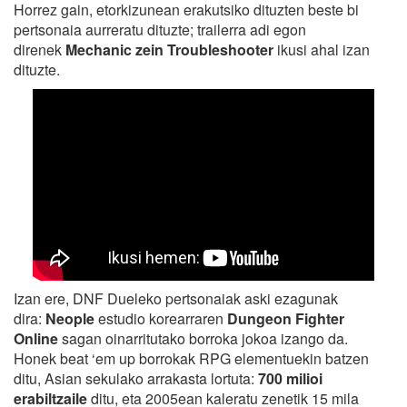
Horrez gain, etorkizunean erakutsiko dituzten beste bi
pertsonaia aurreratu dituzte; trailerra adi egon
direnek
Mechanic zein Troubleshooter
ikusi ahal izan
dituzte.
Izan ere, DNF Dueleko pertsonaiak aski ezagunak
dira:
Neople
estudio korearraren
Dungeon Fighter
Online
sagan oinarritutako borroka jokoa izango da.
Honek beat ‘em up borrokak RPG elementuekin batzen
ditu, Asian sekulako arrakasta lortuta:
700 milioi
erabiltzaile
ditu, eta 2005ean kaleratu zenetik 15 mila