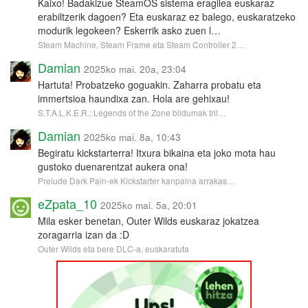
Kaixo! Badakizue SteamOS sistema eragilea euskaraz
erabiltzerik dagoen? Eta euskaraz ez balego, euskaratzeko
modurik legokeen? Eskerrik asko zuen l…
Steam Machine, Steam Frame eta Steam Controller 2…
Damian
2025ko mai. 20a, 23:04
Hartuta! Probatzeko goguakin. Zaharra probatu eta
immertsioa haundixa zan. Hola are gehixau!
S.T.A.L.K.E.R.: Legends of the Zone bildumak tril…
Damian
2025ko mai. 8a, 10:43
Begiratu kickstarterra! Itxura bikaina eta joko mota hau
gustoko duenarentzat aukera ona!
Prelude Dark Pain-ek Kickstarter kanpaina arrakas…
eZpata_10
2025ko mai. 5a, 20:01
Mila esker benetan, Outer Wilds euskaraz jokatzea
zoragarria izan da :D
Outer Wilds eta bere DLC-a, euskaratuta