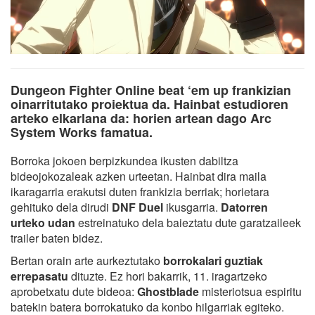
Dungeon Fighter Online beat ‘em up frankizian
oinarritutako proiektua da. Hainbat estudioren
arteko elkarlana da: horien artean dago Arc
System Works famatua.
Borroka jokoen berpizkundea ikusten dabiltza
bideojokozaleak azken urteetan. Hainbat dira maila
ikaragarria erakutsi duten frankizia berriak; horietara
gehituko dela dirudi
DNF Duel
ikusgarria.
Datorren
urteko udan
estreinatuko dela baieztatu dute garatzaileek
trailer baten bidez.
Bertan orain arte aurkeztutako
borrokalari guztiak
errepasatu
dituzte. Ez hori bakarrik, 11. iragartzeko
aprobetxatu dute bideoa:
Ghostblade
misteriotsua espiritu
batekin batera borrokatuko da konbo hilgarriak egiteko.