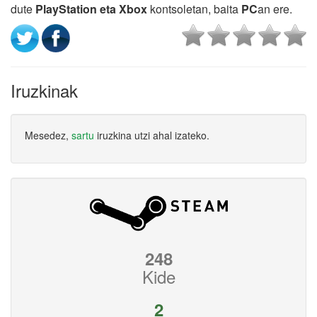
dute
PlayStation eta Xbox
kontsoletan, baita
PC
an ere.
Iruzkinak
Mesedez,
sartu
iruzkina utzi ahal izateko.
248
Kide
2