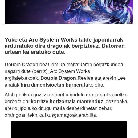
Yuke eta Arc System Works talde japoniarrak
arduratuko dira dragoiak berpizteaz. Datorren
urtean kaleratuko dute.
Double Dragon beat ‘em up maitatuaren berpizkundea
iragarri dute (berriz), Arc System Works
argitaletxekoek.
Double Dragon Revive
atalarekin Lee
anaiak
hiru dimentsioetan barneratu
ko dira.
Atal grafikoa guztiz eraberritu badute ere, premisa betiko
berbera da:
korritze horizontala mantendu
z, dozenaka
arerio jipoituko ditugu maila desberdinetan zehar,
oraingoan teknika ikusgarriagoak erabilita.