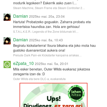
modurik legokeen? Eskerrik asko zuen l…
Steam Machine, Steam Frame eta Steam Controller 2…
Damian
2025ko mai. 20a, 23:04
Hartuta! Probatzeko goguakin. Zaharra probatu eta
immertsioa haundixa zan. Hola are gehixau!
S.T.A.L.K.E.R.: Legends of the Zone bildumak tril…
Damian
2025ko mai. 8a, 10:43
Begiratu kickstarterra! Itxura bikaina eta joko mota hau
gustoko duenarentzat aukera ona!
Prelude Dark Pain-ek Kickstarter kanpaina arrakas…
eZpata_10
2025ko mai. 5a, 20:01
Mila esker benetan, Outer Wilds euskaraz jokatzea
zoragarria izan da :D
Outer Wilds eta bere DLC-a, euskaratuta