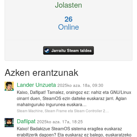
Jolasten
26
Online
Jarraitu Steam taldea
Azken erantzunak
Lander Unzueta
2025ko aza. 18a, 09:30
Kaixo, Daflipat! Tamalez, oraingoz ez: nahiz eta GNU/Linux
oinarri duen, SteamOS ezin daiteke euskaraz jarri. Agian
mahainguruko ingurunea euskara…
Steam Machine, Steam Frame eta Steam Controller 2…
Daflipat
2025ko aza. 17a, 18:25
Kaixo! Badakizue SteamOS sistema eragilea euskaraz
erabiltzerik dagoen? Eta euskaraz ez balego, euskaratzeko