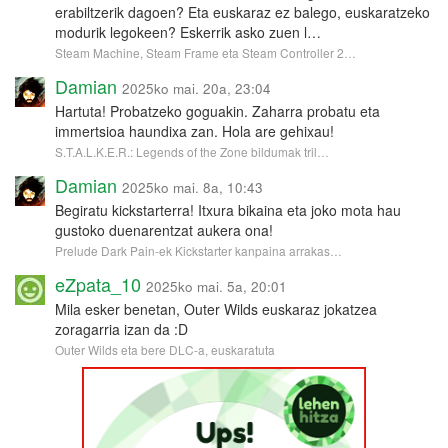
erabiltzerik dagoen? Eta euskaraz ez balego, euskaratzeko
modurik legokeen? Eskerrik asko zuen l…
Steam Machine, Steam Frame eta Steam Controller 2…
Damian
2025ko mai. 20a, 23:04
Hartuta! Probatzeko goguakin. Zaharra probatu eta
immertsioa haundixa zan. Hola are gehixau!
S.T.A.L.K.E.R.: Legends of the Zone bildumak tril…
Damian
2025ko mai. 8a, 10:43
Begiratu kickstarterra! Itxura bikaina eta joko mota hau
gustoko duenarentzat aukera ona!
Prelude Dark Pain-ek Kickstarter kanpaina arrakas…
eZpata_10
2025ko mai. 5a, 20:01
Mila esker benetan, Outer Wilds euskaraz jokatzea
zoragarria izan da :D
Outer Wilds eta bere DLC-a, euskaratuta