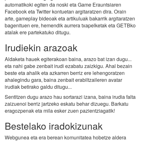
automatikoki egiten da noski eta Game Erauntsiaren
Facebook eta Twitter kontuetan argitaratzen dira. Orain
arte, gameplay bideoak eta artikuluak bakarrik argitaratzen
bagenituen ere, hemendik aurrera txapelketak eta GETBko
atalak ere partekatuko ditugu.
Irudiekin arazoak
Aldaketa hauek egiterakoan baina, arazo bat izan dugu...
eta nahi gabe zenbait irudi ezabatu zaizkigu. Ahal bezain
beste eta ahalik eta azkarren berriz ere lehengoratzen
ahalegindu gara, baina zenbait erabiltzaileren avatar
irudiak betirako galdu ditugu...
Sentitzen dugu arazo hau sortarazi izana, baina irudia falta
zaizuenoi berriz jartzeko eskatu behar dizuegu. Barkatu
eragozpenak eta mila esker zuen pazientziagatik!
Bestelako iradokizunak
Webgunea eta era berean komunitatea hobetze aldera