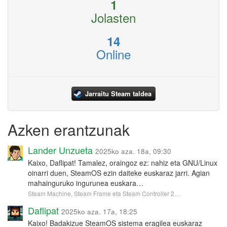
1
Jolasten
14
Online
Jarraitu Steam taldea
Azken erantzunak
Lander Unzueta
2025ko aza. 18a, 09:30
Kaixo, Daflipat! Tamalez, oraingoz ez: nahiz eta GNU/Linux
oinarri duen, SteamOS ezin daiteke euskaraz jarri. Agian
mahainguruko ingurunea euskara…
Steam Machine, Steam Frame eta Steam Controller 2…
Daflipat
2025ko aza. 17a, 18:25
Kaixo! Badakizue SteamOS sistema eragilea euskaraz