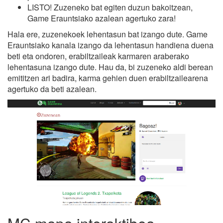
LISTO! Zuzeneko bat egiten duzun bakoitzean,
Game Erauntsiako azalean agertuko zara!
Hala ere, zuzenekoek lehentasun bat izango dute. Game
Erauntsiako kanala izango da lehentasun handiena duena
beti eta ondoren, erabiltzaileak karmaren araberako
lehentasuna izango dute. Hau da, bi zuzeneko aldi berean
emititzen ari badira, karma gehien duen erabiltzailearena
agertuko da beti azalean.