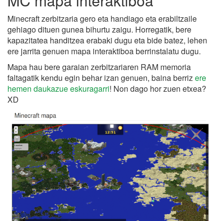
MC mapa interaktiboa
Minecraft zerbitzaria gero eta handiago eta erabiltzaile
gehiago dituen gunea bihurtu zaigu. Horregatik, bere
kapazitatea handitzea erabaki dugu eta bide batez, lehen
ere jarrita genuen mapa interaktiboa berrinstalatu dugu.
Mapa hau bere garaian zerbitzariaren RAM memoria
faltagatik kendu egin behar izan genuen, baina berriz
ere
hemen daukazue eskuragarri
! Non dago hor zuen etxea?
XD