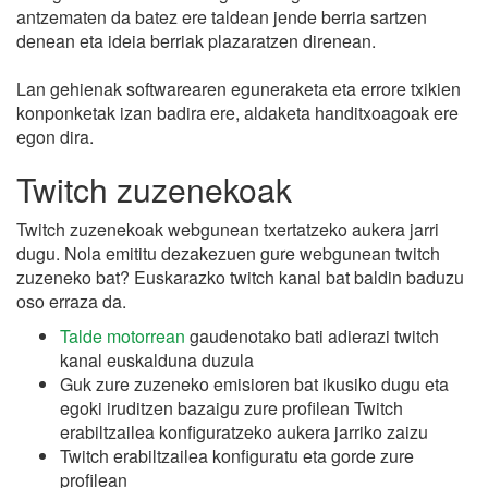
antzematen da batez ere taldean jende berria sartzen
denean eta ideia berriak plazaratzen direnean.
Lan gehienak softwarearen eguneraketa eta errore txikien
konponketak izan badira ere, aldaketa handitxoagoak ere
egon dira.
Twitch zuzenekoak
Twitch zuzenekoak webgunean txertatzeko aukera jarri
dugu. Nola emititu dezakezuen gure webgunean twitch
zuzeneko bat? Euskarazko twitch kanal bat baldin baduzu
oso erraza da.
Talde motorrean
gaudenotako bati adierazi twitch
kanal euskalduna duzula
Guk zure zuzeneko emisioren bat ikusiko dugu eta
egoki iruditzen bazaigu zure profilean Twitch
erabiltzailea konfiguratzeko aukera jarriko zaizu
Twitch erabiltzailea konfiguratu eta gorde zure
profilean