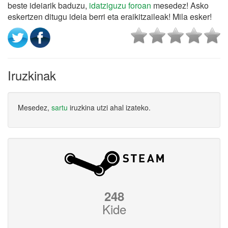
beste ideiarik baduzu,
idatziguzu foroan
mesedez! Asko
eskertzen ditugu ideia berri eta eraikitzaileak! Mila esker!
Iruzkinak
Mesedez,
sartu
iruzkina utzi ahal izateko.
248
Kide