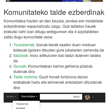
Komunitateko talde ezberdinak
Komunitatea hazten ari den bezala, jendea ere modalitate
ezberdinetan espezializatu zaigu. Guk taldetxo hauek
erakutsi nahi izan ditugu webgunean eta 4 azpitaldetan
zatitu dugu komunitate osoa:
Youtuberrak
: Izenak berak esaten duen moduan
bideoak igotzen dituzten gure jokalarien zerrenda da
Idazleak
: Inoiz artikuluren bat idatzi dutenen taldea
da
Guruak
: Komunitatean karma gehiena pilatuta
dutenak dira
Talde motorra
: Guzti honek funtziona dezan
erabakiak hartu eta ekimenak antolatzen dituztenak
dira