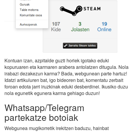
Kontuan izan, azpitalde guzti horiek igotako eduki
kopuruaren eta karmaren arabera antolatzen ditugula. Nola
irabazi dezakezun karma? Bada, webgunean parte hartuz!
Idatzi artikuluren bat, igo bideoren bat, komentatu zerbait
foroan edota jarri iruzkinak eduki desberdinei. Ikusiko duzu
nola egunetik egunera karma gehiago duzun!
Whatsapp/Telegram
partekatze botoiak
Webgunea mugikorretik irekitzen baduzu, hainbat