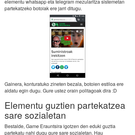
elementu whatsapp eta telegram mezularitza sistemetan
partekatzeko botoiak ere jarri ditugu.
Gainera, konturatuko zineten bezala, botoien estiloa ere
aldatu egin dugu. Gure ustez orain politagoak dira :D
Elementu guztien partekatzea
sare sozialetan
Bestalde, Game Erauntsira igotzen den eduki guztia
partekatu nahi dugu gure sare sozialetan. Hau