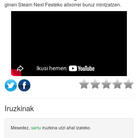
ginen Steam Next Festeko altxorrei buruz mintzatzen.
Iruzkinak
Mesedez,
sartu
iruzkina utzi ahal izateko.