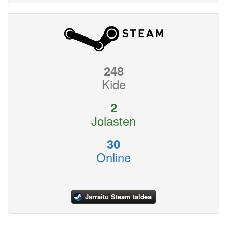
248
Kide
2
Jolasten
30
Online
Jarraitu Steam taldea