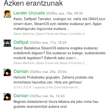
Azken erantzunak
Lander Unzueta
2025ko aza. 18a, 09:30
Kaixo, Daflipat! Tamalez, oraingoz ez: nahiz eta GNU/Linux
oinarri duen, SteamOS ezin daiteke euskaraz jarri. Agian
mahainguruko ingurunea euskara…
Steam Machine, Steam Frame eta Steam Controller 2…
Daflipat
2025ko aza. 17a, 18:25
Kaixo! Badakizue SteamOS sistema eragilea euskaraz
erabiltzerik dagoen? Eta euskaraz ez balego, euskaratzeko
modurik legokeen? Eskerrik asko zuen l…
Steam Machine, Steam Frame eta Steam Controller 2…
Damian
2025ko mai. 20a, 23:04
Hartuta! Probatzeko goguakin. Zaharra probatu eta
immertsioa haundixa zan. Hola are gehixau!
S.T.A.L.K.E.R.: Legends of the Zone bildumak tril…
Damian
2025ko mai. 8a, 10:43
Begiratu kickstarterra! Itxura bikaina eta joko mota hau
gustoko duenarentzat aukera ona!