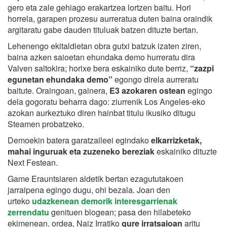
gero eta zale gehiago erakartzea lortzen baitu. Hori
horrela, garapen prozesu aurreratua duten baina oraindik
argitaratu gabe dauden tituluak batzen dituzte bertan.
Lehenengo ekitaldietan obra gutxi batzuk izaten ziren,
baina azken saioetan ehundaka demo hurreratu dira
Valven saltokira; horixe bera eskainiko dute berriz,
“zazpi
egunetan ehundaka demo”
egongo direla aurreratu
baitute. Oraingoan, gainera,
E3 azokaren ostean
egingo
dela gogoratu beharra dago: ziurrenik Los Angeles-eko
azokan aurkeztuko diren hainbat titulu ikusiko ditugu
Steamen probatzeko.
Demoekin batera garatzaileei egindako
elkarrizketak,
mahai inguruak eta zuzeneko bereziak
eskainiko dituzte
Next Festean.
Game Erauntsiaren aldetik bertan ezagututakoen
jarraipena egingo dugu, ohi bezala. Joan den
urteko
udazkenean demorik interesgarrienak
zerrendatu
genituen blogean; pasa den hilabeteko
ekimenean, ordea, Naiz Irratiko
gure irratsaioan
aritu