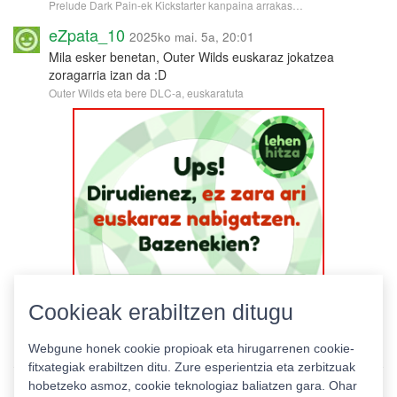
Prelude Dark Pain-ek Kickstarter kanpaina arrakas…
eZpata_10
2025ko mai. 5a, 20:01
Mila esker benetan, Outer Wilds euskaraz jokatzea
zoragarria izan da :D
Outer Wilds eta bere DLC-a, euskaratuta
Cookieak erabiltzen ditugu
Webgune honek cookie propioak eta hirugarrenen cookie-
fitxategiak erabiltzen ditu. Zure esperientzia eta zerbitzuak
hobetzeko asmoz, cookie teknologiaz baliatzen gara. Ohar