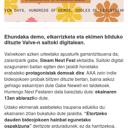
Ehundaka demo, elkarrizketa eta ekimen bilduko
dituzte Valve-n saltoki digitalean.
Valvekoen azken urteetako apusturik garrantzitsuena da,
zalantzarik gabe,
Steam Next Fest
ekitaldia. Saltoki digital
ezagunaren baitan egiten den jaialdi honetako
erabateko
protagonistak demoak dira
: AAA zein indie
bideojokoen probak biltzen dituzte bertan, baina askoz
gehiago eskaintzen dute Gabe Newell-en taldekoek.
Hurrengo Next Festaren data baieztatu dute:
ekainaren
13an abiarazi
ko dute.
Udako ekimenak astebeteko iraupena edukiko du:
ekainaren 20an bukatuko dute jaialdia.
“Etortzeko
dauden bideojokoen hainbat egunetako
ospakizuna”
deritzote arduradunek; ez da harritzekoa,