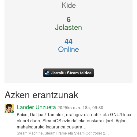
Kide
6
Jolasten
44
Online
Jarraitu Steam taldea
Azken erantzunak
Lander Unzueta
2025ko aza. 18a, 09:30
Kaixo, Daflipat! Tamalez, oraingoz ez: nahiz eta GNU/Linux
oinarri duen, SteamOS ezin daiteke euskaraz jarri. Agian
mahainguruko ingurunea euskara…
Steam Machine, Steam Frame eta Steam Controller 2…