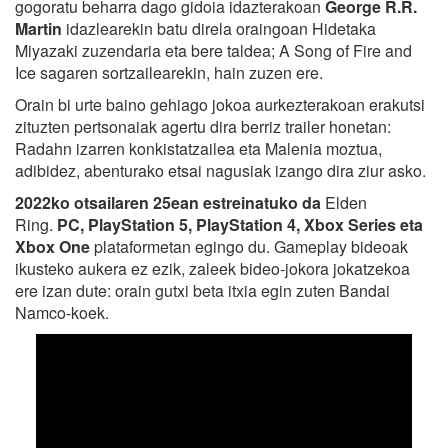
gogoratu beharra dago gidoia idazterakoan
George R.R.
Martin
idazlearekin batu direla oraingoan Hidetaka
Miyazaki zuzendaria eta bere taldea; A Song of Fire and
Ice sagaren sortzailearekin, hain zuzen ere.
Orain bi urte baino gehiago jokoa aurkezterakoan erakutsi
zituzten pertsonaiak agertu dira berriz trailer honetan:
Radahn izarren konkistatzailea eta Malenia moztua,
adibidez, abenturako etsai nagusiak izango dira ziur asko.
2022ko otsailaren 25ean estreinatuko da
Elden
Ring.
PC, PlayStation 5, PlayStation 4, Xbox Series eta
Xbox One
plataformetan egingo du. Gameplay bideoak
ikusteko aukera ez ezik, zaleek bideo-jokora jokatzekoa
ere izan dute: orain gutxi beta itxia egin zuten Bandai
Namco-koek.