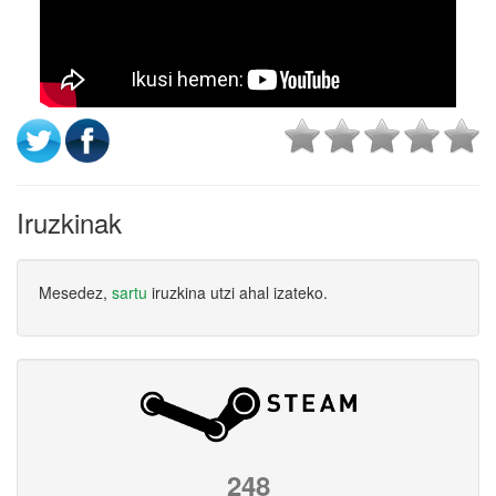
Iruzkinak
Mesedez,
sartu
iruzkina utzi ahal izateko.
248