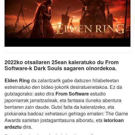
2022ko otsailaren 25ean kaleratuko du From
Software-k Dark Souls sagaren oinordekoa.
Elden Ring
da zalantzarik gabe datozen hilabeteetan
estreinatuko den bideo-jokorik desiratuenetakoa. Ez da
gutxiagorako: asko dira
From Software
estudio
japoniarrak jarraitzaileak, eta fantasia iluneko abentura
berriaren zain daude. Gutxi falta da kaleratzeko, eta
pixkanaka badoaz xehetasun gehiago ematen: The Game
Awards sarietan jostagarritasuna alboratu, eta
istorioan
ardaztu
dira.