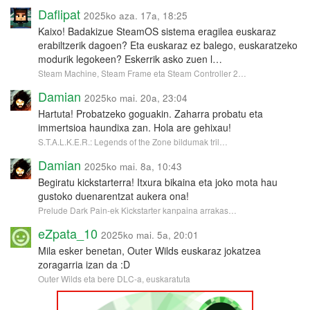
Daflipat
2025ko aza. 17a, 18:25
Kaixo! Badakizue SteamOS sistema eragilea euskaraz
erabiltzerik dagoen? Eta euskaraz ez balego, euskaratzeko
modurik legokeen? Eskerrik asko zuen l…
Steam Machine, Steam Frame eta Steam Controller 2…
Damian
2025ko mai. 20a, 23:04
Hartuta! Probatzeko goguakin. Zaharra probatu eta
immertsioa haundixa zan. Hola are gehixau!
S.T.A.L.K.E.R.: Legends of the Zone bildumak tril…
Damian
2025ko mai. 8a, 10:43
Begiratu kickstarterra! Itxura bikaina eta joko mota hau
gustoko duenarentzat aukera ona!
Prelude Dark Pain-ek Kickstarter kanpaina arrakas…
eZpata_10
2025ko mai. 5a, 20:01
Mila esker benetan, Outer Wilds euskaraz jokatzea
zoragarria izan da :D
Outer Wilds eta bere DLC-a, euskaratuta