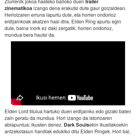
Ziurrenik jokoa hasteko balioko duen
trailer
zinematikoa
izango dena erakutsi dute gaur goizaldean.
Heriotzaren erruna lapurtu dute, eta horren ondorioz
erdijainkoak akatzen hasi dira. Elden Ring apurtu egin
dute, baina inork ez daki zergatik; horren ondorioz,
mundua bera hautsi da.
Elden Lord titulua hartuko duen erdijainko edo gizaki baten
zain geratu da mundua. Hori izango da istorioaren
abiapuntua; ikusten denez,
Dark Souls
ekin ikusitakoekin
antzekotasun handiak edukiko ditu Elden Ringek. Hori bai,