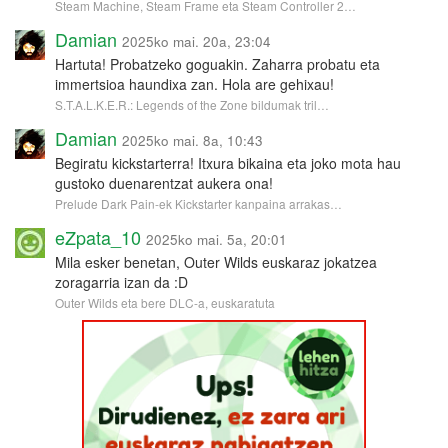
Steam Machine, Steam Frame eta Steam Controller 2…
Damian
2025ko mai. 20a, 23:04
Hartuta! Probatzeko goguakin. Zaharra probatu eta
immertsioa haundixa zan. Hola are gehixau!
S.T.A.L.K.E.R.: Legends of the Zone bildumak tril…
Damian
2025ko mai. 8a, 10:43
Begiratu kickstarterra! Itxura bikaina eta joko mota hau
gustoko duenarentzat aukera ona!
Prelude Dark Pain-ek Kickstarter kanpaina arrakas…
eZpata_10
2025ko mai. 5a, 20:01
Mila esker benetan, Outer Wilds euskaraz jokatzea
zoragarria izan da :D
Outer Wilds eta bere DLC-a, euskaratuta