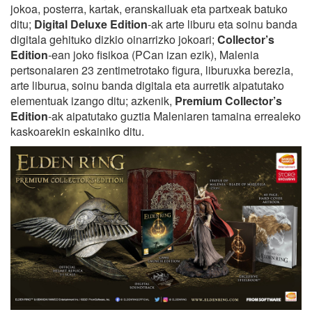
jokoa, posterra, kartak, eranskailuak eta partxeak batuko
ditu;
Digital Deluxe Edition
-ak arte liburu eta soinu banda
digitala gehituko dizkio oinarrizko jokoari;
Collector’s
Edition
-ean joko fisikoa (PCan izan ezik), Malenia
pertsonaiaren 23 zentimetrotako figura, liburuxka berezia,
arte liburua, soinu banda digitala eta aurretik aipatutako
elementuak izango ditu; azkenik,
Premium Collector’s
Edition
-ak aipatutako guztia Maleniaren tamaina errealeko
kaskoarekin eskainiko ditu.