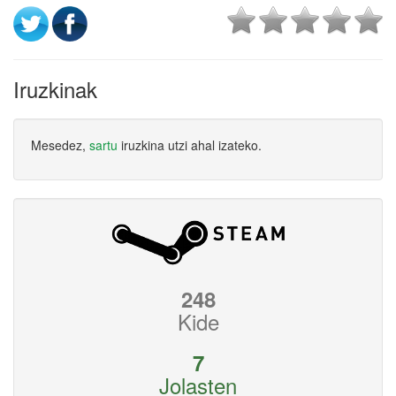
Iruzkinak
Mesedez,
sartu
iruzkina utzi ahal izateko.
248
Kide
7
Jolasten