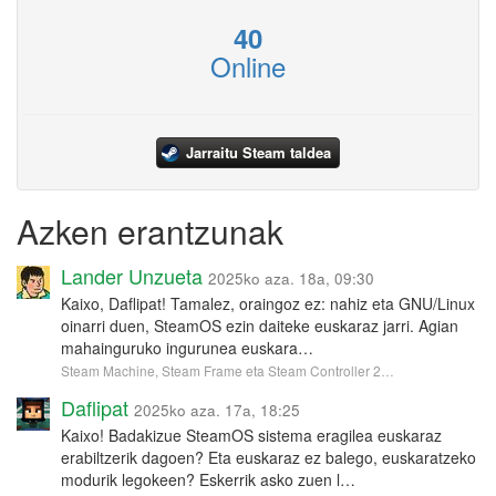
40
Online
Jarraitu Steam taldea
Azken erantzunak
Lander Unzueta
2025ko aza. 18a, 09:30
Kaixo, Daflipat! Tamalez, oraingoz ez: nahiz eta GNU/Linux
oinarri duen, SteamOS ezin daiteke euskaraz jarri. Agian
mahainguruko ingurunea euskara…
Steam Machine, Steam Frame eta Steam Controller 2…
Daflipat
2025ko aza. 17a, 18:25
Kaixo! Badakizue SteamOS sistema eragilea euskaraz
erabiltzerik dagoen? Eta euskaraz ez balego, euskaratzeko
modurik legokeen? Eskerrik asko zuen l…