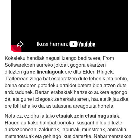
Kokaleku handiak nagusi izango badira ere, From
Softwarekoen aurreko jokoak gogora ekartzen
dituzten
gune linealagoak
ere ditu Elden Ringek.
Trailerrean ziega bat esploratzen dute lehenik eta behin,
baina ondoren gotorleku erraldoi batera bidaiatzen dute
arduradunek. Bertan erabakiak hartzeko aukera egongo
da, eta gune itxiagoak zeharkatu arren, hauetatik jauzika
ere ibili ahalko da, askatasuna areagotuta horrela.
Nola ez, ez dira faltako
etsaiak zein etsai nagusiak
.
Hauen aurkako hainbat borroka ikusgarri bildu dituzte
aurkezpenean: zaldunak, lapurrak, munstroak, animalia
misteriotsuak eta gehiago ikus daitezke. Nabarmentzekoa