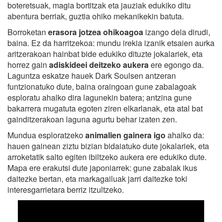
boteretsuak, magia bortitzak eta jauziak edukiko ditu
abentura berriak, guztia ohiko mekanikekin batuta.
Borroketan
erasora jotzea ohikoagoa
izango dela dirudi,
baina. Ez da harritzekoa: mundu irekia izanik etsaien aurka
aritzerakoan hainbat bide edukiko dituzte jokalariek, eta
horrez gain
adiskideei deitzeko aukera
ere egongo da.
Laguntza eskatze hauek Dark Soulsen antzeran
funtzionatuko dute, baina oraingoan gune zabalagoak
esploratu ahalko dira lagunekin batera; antzina gune
bakarrera mugatuta egoten ziren elkarlanak, eta atal bat
gainditzerakoan laguna agurtu behar izaten zen.
Mundua esploratzeko
animalien gainera igo
ahalko da:
hauen gainean ziztu bizian bidaiatuko dute jokalariek, eta
arroketatik salto egiten ibiltzeko aukera ere edukiko dute.
Mapa ere erakutsi dute japoniarrek: gune zabalak ikus
daitezke bertan, eta markagailuak jarri daitezke toki
interesgarrietara berriz itzultzeko.