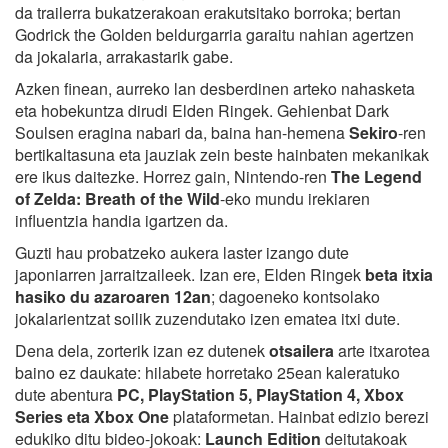
da trailerra bukatzerakoan erakutsitako borroka; bertan
Godrick the Golden beldurgarria garaitu nahian agertzen
da jokalaria, arrakastarik gabe.
Azken finean, aurreko lan desberdinen arteko nahasketa
eta hobekuntza dirudi Elden Ringek. Gehienbat Dark
Soulsen eragina nabari da, baina han-hemena
Sekiro
-ren
bertikaltasuna eta jauziak zein beste hainbaten mekanikak
ere ikus daitezke. Horrez gain, Nintendo-ren
The Legend
of Zelda: Breath of the Wild
-eko mundu irekiaren
influentzia handia igartzen da.
Guzti hau probatzeko aukera laster izango dute
japoniarren jarraitzaileek. Izan ere, Elden Ringek
beta itxia
hasiko du azaroaren 12an
; dagoeneko kontsolako
jokalarientzat soilik zuzendutako izen ematea itxi dute.
Dena dela, zorterik izan ez dutenek
otsailera
arte itxarotea
baino ez daukate: hilabete horretako 25ean kaleratuko
dute abentura
PC, PlayStation 5, PlayStation 4, Xbox
Series eta Xbox One
plataformetan. Hainbat edizio berezi
edukiko ditu bideo-jokoak:
Launch Edition
deitutakoak