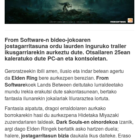
From Software-n bideo-jokoaren
jostagarritasuna ordu laurden inguruko trailer
ikusgarriarekin aurkeztu dute. Otsailaren 25ean
kaleratuko dute PC-an eta kontsoletan.
Geroratzeekin ibili arren, ilusio eta indar betean agertu
da
Elden Ring
bere aurkezpen berezian.
From
Software
koek Lands Between deitutako lurraldeetako
mundu irekia erakutsi dute sakontasunean, bertako
fantasia ilunarekin jokalariak liluraraztea lortuta.
Fantasia aipatuta, dragoi erraldoiaren aurkako
borrokarekin hasi du aurkezpena Hidetaka Miyazaki
zuzendariaren taldeak.
Dark Souls-en oinordekoa
izanik,
argi dago Elden Ringek bertatik asko hartzen duela;
halere,
jostagarritasun bizia
daukala ikus daiteke. Eraso