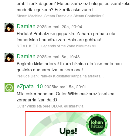
erabiltzerik dagoen? Eta euskaraz ez balego, euskaratzeko
modurik legokeen? Eskerrik asko zuen l…
Steam Machine, Steam Frame eta Steam Controller 2…
Damian
2025ko mai. 20a, 23:04
Hartuta! Probatzeko goguakin. Zaharra probatu eta
immertsioa haundixa zan. Hola are gehixau!
S.T.A.L.K.E.R.: Legends of the Zone bildumak tril…
Damian
2025ko mai. 8a, 10:43
Begiratu kickstarterra! Itxura bikaina eta joko mota hau
gustoko duenarentzat aukera ona!
Prelude Dark Pain-ek Kickstarter kanpaina arrakas…
eZpata_10
2025ko mai. 5a, 20:01
Mila esker benetan, Outer Wilds euskaraz jokatzea
zoragarria izan da :D
Outer Wilds eta bere DLC-a, euskaratuta