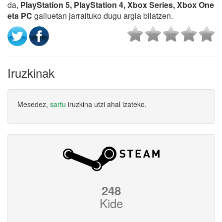
da,
PlayStation 5, PlayStation 4, Xbox Series, Xbox One
eta PC
gailuetan jarraituko dugu argia bilatzen.
Iruzkinak
Mesedez,
sartu
iruzkina utzi ahal izateko.
248
Kide