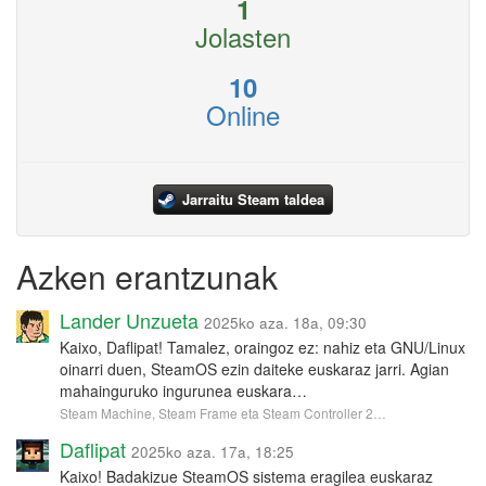
1
Jolasten
10
Online
Jarraitu Steam taldea
Azken erantzunak
Lander Unzueta
2025ko aza. 18a, 09:30
Kaixo, Daflipat! Tamalez, oraingoz ez: nahiz eta GNU/Linux
oinarri duen, SteamOS ezin daiteke euskaraz jarri. Agian
mahainguruko ingurunea euskara…
Steam Machine, Steam Frame eta Steam Controller 2…
Daflipat
2025ko aza. 17a, 18:25
Kaixo! Badakizue SteamOS sistema eragilea euskaraz