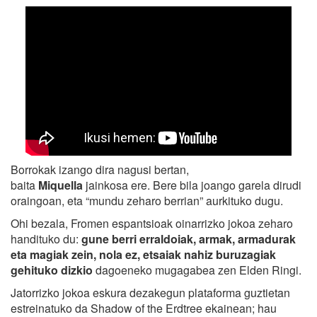
Borrokak izango dira nagusi bertan,
baita
Miquella
jainkosa ere. Bere bila joango garela dirudi
oraingoan, eta “mundu zeharo berrian” aurkituko dugu.
Ohi bezala, Fromen espantsioak oinarrizko jokoa zeharo
handituko du:
gune berri erraldoiak, armak, armadurak
eta magiak zein, nola ez, etsaiak nahiz buruzagiak
gehituko dizkio
dagoeneko mugagabea zen Elden Ringi.
Jatorrizko jokoa eskura dezakegun plataforma guztietan
estreinatuko da Shadow of the Erdtree ekainean; hau