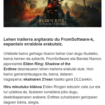
Lehen trailerra argitaratu du FromSoftware-k,
espantsio erraldoia erakutsiz.
Urtebete baino gehiago itxaron behar izan dugu ikusteko,
baina hemen da azkenik. FromSoftware eta Bandai Namco
japoniarrek
Elden Ring: Shadow of the
Erdtree
desiratuaren lehen trailerra erakutsi dute. Hori
baino garrantzitsuagoa da, baina, dataren
iragarpena:
ekainaren 21ean
hasiko gara DLCarekin.
Hiru minutuko bideoa
Elden Ringen edozein zale zur eta
lur uztekoa da. Itzalaren lurraldera joko dugu,
deskribapenaren arabera: Erdtree zuhaitzaren gerizpean
dagoen tokira, alegia.