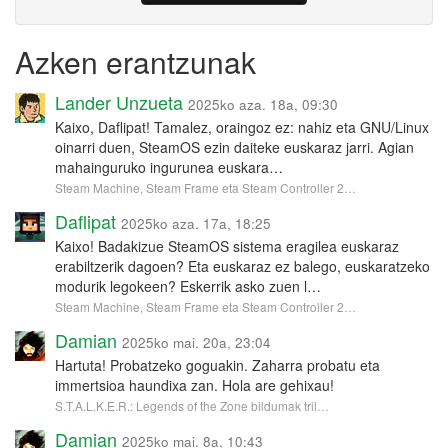
Azken erantzunak
Lander Unzueta
2025ko aza. 18a, 09:30
Kaixo, Daflipat! Tamalez, oraingoz ez: nahiz eta GNU/Linux
oinarri duen, SteamOS ezin daiteke euskaraz jarri. Agian
mahainguruko ingurunea euskara…
Steam Machine, Steam Frame eta Steam Controller 2…
Daflipat
2025ko aza. 17a, 18:25
Kaixo! Badakizue SteamOS sistema eragilea euskaraz
erabiltzerik dagoen? Eta euskaraz ez balego, euskaratzeko
modurik legokeen? Eskerrik asko zuen l…
Steam Machine, Steam Frame eta Steam Controller 2…
Damian
2025ko mai. 20a, 23:04
Hartuta! Probatzeko goguakin. Zaharra probatu eta
immertsioa haundixa zan. Hola are gehixau!
S.T.A.L.K.E.R.: Legends of the Zone bildumak tril…
Damian
2025ko mai. 8a, 10:43