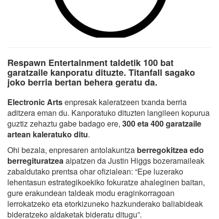
Respawn Entertainment taldetik 100 bat
garatzaile kanporatu dituzte. Titanfall sagako
joko berria bertan behera geratu da.
Electronic Arts
enpresak kaleratzeen txanda berria
aditzera eman du. Kanporatuko dituzten langileen kopurua
guztiz zehaztu gabe badago ere,
300 eta 400 garatzaile
artean kaleratuko ditu
.
Ohi bezala, enpresaren antolakuntza
berregokitzea edo
berregituratzea
aipatzen da Justin Higgs bozeramaileak
zabaldutako prentsa ohar ofizialean: “Epe luzerako
lehentasun estrategikoekiko fokuratze ahaleginen baitan,
gure erakundean taldeak modu eraginkorragoan
lerrokatzeko eta etorkizuneko hazkunderako baliabideak
bideratzeko aldaketak bideratu ditugu”.