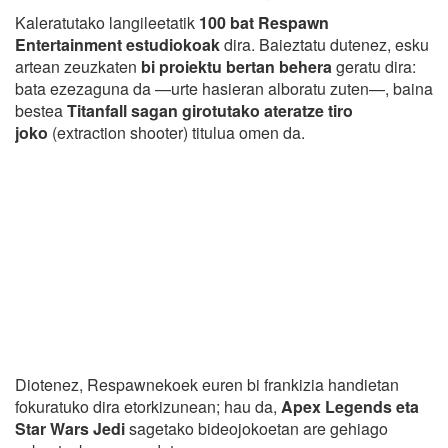
Kaleratutako langileetatik
100 bat Respawn
Entertainment estudiokoak
dira. Baieztatu dutenez, esku
artean zeuzkaten
bi proiektu bertan behera
geratu dira:
bata ezezaguna da —urte hasieran alboratu zuten—, baina
bestea
Titanfall sagan girotutako ateratze tiro
joko
(extraction shooter) titulua omen da.
Diotenez, Respawnekoek euren bi frankizia handietan
fokuratuko dira etorkizunean; hau da,
Apex Legends eta
Star Wars Jedi
sagetako bideojokoetan are gehiago