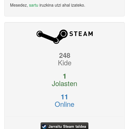
Mesedez,
sartu
iruzkina utzi ahal izateko.
248
Kide
1
Jolasten
11
Online
Jarraitu Steam taldea