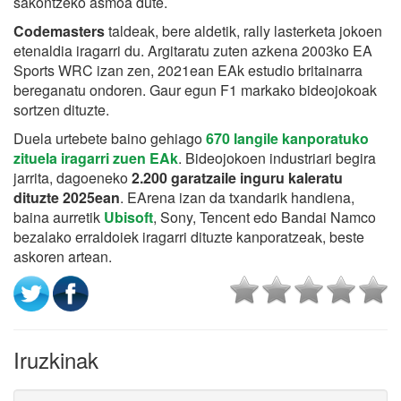
sakontzeko asmoa dute.
Codemasters
taldeak, bere aldetik, rally lasterketa jokoen
etenaldia iragarri du. Argitaratu zuten azkena 2003ko EA
Sports WRC izan zen, 2021ean EAk estudio britainarra
bereganatu ondoren. Gaur egun F1 markako bideojokoak
sortzen dituzte.
Duela urtebete baino gehiago
670 langile kanporatuko
zituela iragarri zuen EAk
. Bideojokoen industriari begira
jarrita, dagoeneko
2.200 garatzaile inguru kaleratu
dituzte 2025ean
. EArena izan da txandarik handiena,
baina aurretik
Ubisoft
, Sony, Tencent edo Bandai Namco
bezalako erraldoiek iragarri dituzte kanporatzeak, beste
askoren artean.
Iruzkinak