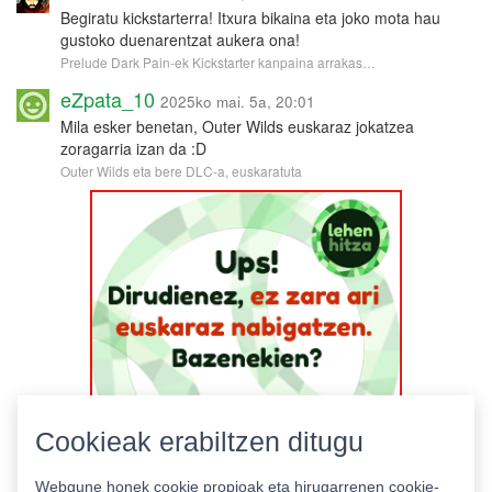
Begiratu kickstarterra! Itxura bikaina eta joko mota hau
gustoko duenarentzat aukera ona!
Prelude Dark Pain-ek Kickstarter kanpaina arrakas…
eZpata_10
2025ko mai. 5a, 20:01
Mila esker benetan, Outer Wilds euskaraz jokatzea
zoragarria izan da :D
Outer Wilds eta bere DLC-a, euskaratuta
Cookieak erabiltzen ditugu
Webgune honek cookie propioak eta hirugarrenen cookie-