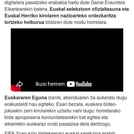
digitalera pasatzeko erabakia hartu dute Game Erauntsia
Elkartearekin batera.
Euskal selekzioen ofizialtasuna eta
Euskal Herriko kirolaren nazioarteko ordezkaritza
lortzeko helburua
bilatzen dute modu horretara.
Euskararen Eguna
izanik, abenduaren 3a aukeratu dugu
erakustaldi hau egiteko. Esan bezala, euskara bideo-
jokoekin zein kirolarekin uztartu nahi dugu: horretarako
bide aproposena komunitatearekin bat egitea eta
elkarrekin euskaraz ondo pasatzea dela deritzogu.
FIFA 21en ezin daitekeenez euskal selekzioa erabili,