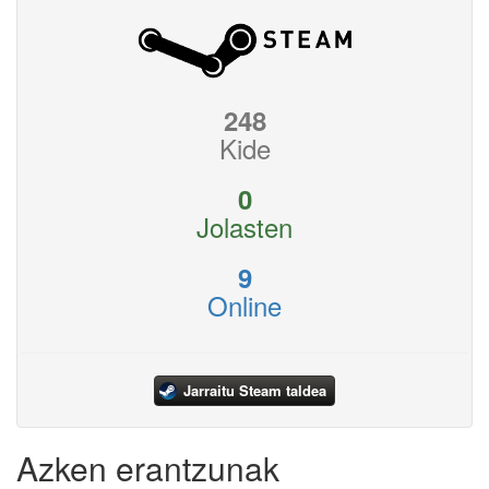
248
Kide
0
Jolasten
9
Online
Jarraitu Steam taldea
Azken erantzunak