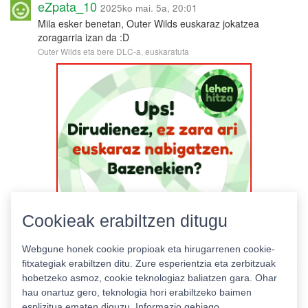
eZpata_10
2025ko mai. 5a, 20:01
Mila esker benetan, Outer Wilds euskaraz jokatzea
zoragarria izan da :D
Outer Wilds eta bere DLC-a, euskaratuta
Cookieak erabiltzen ditugu
Webgune honek cookie propioak eta hirugarrenen cookie-
fitxategiak erabiltzen ditu. Zure esperientzia eta zerbitzuak
hobetzeko asmoz, cookie teknologiaz baliatzen gara. Ohar
hau onartuz gero, teknologia hori erabiltzeko baimen
esplizitua ematen diguzu.
Informazio gehiago.