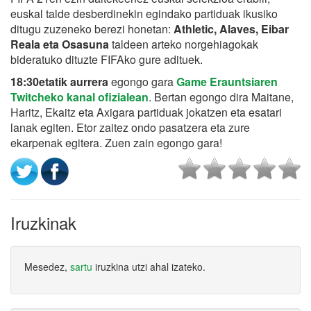
euskal talde desberdinekin egindako partiduak ikusiko
ditugu zuzeneko berezi honetan:
Athletic, Alaves, Eibar
Reala eta Osasuna
taldeen arteko norgehiagokak
bideratuko dituzte FIFAko gure adituek.
18:30etatik aurrera
egongo gara
Game Erauntsiaren
Twitcheko kanal ofizialean
. Bertan egongo dira Maitane,
Haritz, Ekaitz eta Axigara partiduak jokatzen eta esatari
lanak egiten. Etor zaitez ondo pasatzera eta zure
ekarpenak egitera. Zuen zain egongo gara!
Iruzkinak
Mesedez,
sartu
iruzkina utzi ahal izateko.