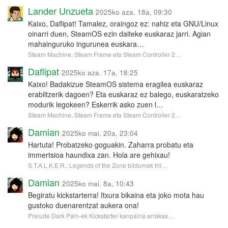
Lander Unzueta
2025ko aza. 18a, 09:30
Kaixo, Daflipat! Tamalez, oraingoz ez: nahiz eta GNU/Linux
oinarri duen, SteamOS ezin daiteke euskaraz jarri. Agian
mahainguruko ingurunea euskara…
Steam Machine, Steam Frame eta Steam Controller 2…
Daflipat
2025ko aza. 17a, 18:25
Kaixo! Badakizue SteamOS sistema eragilea euskaraz
erabiltzerik dagoen? Eta euskaraz ez balego, euskaratzeko
modurik legokeen? Eskerrik asko zuen l…
Steam Machine, Steam Frame eta Steam Controller 2…
Damian
2025ko mai. 20a, 23:04
Hartuta! Probatzeko goguakin. Zaharra probatu eta
immertsioa haundixa zan. Hola are gehixau!
S.T.A.L.K.E.R.: Legends of the Zone bildumak tril…
Damian
2025ko mai. 8a, 10:43
Begiratu kickstarterra! Itxura bikaina eta joko mota hau
gustoko duenarentzat aukera ona!
Prelude Dark Pain-ek Kickstarter kanpaina arrakas…