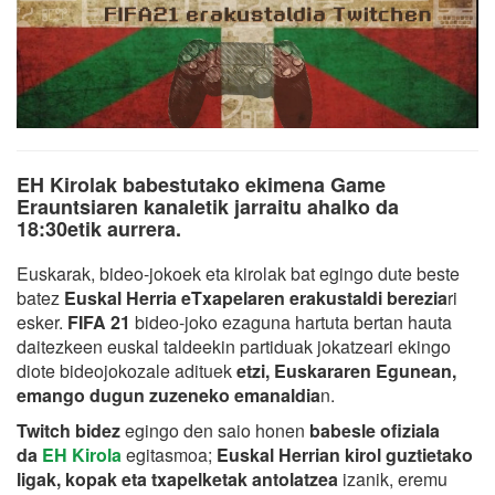
EH Kirolak babestutako ekimena Game
Erauntsiaren kanaletik jarraitu ahalko da
18:30etik aurrera.
Euskarak, bideo-jokoek eta kirolak bat egingo dute beste
batez
Euskal Herria eTxapelaren erakustaldi berezia
ri
esker.
FIFA 21
bideo-joko ezaguna hartuta bertan hauta
daitezkeen euskal taldeekin partiduak jokatzeari ekingo
diote bideojokozale adituek
etzi, Euskararen Egunean,
emango dugun zuzeneko emanaldia
n.
Twitch bidez
egingo den saio honen
babesle ofiziala
da
EH Kirola
egitasmoa;
Euskal Herrian kirol guztietako
ligak, kopak eta txapelketak antolatzea
izanik, eremu