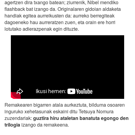
agertzen dira txango batean; ziurrenik, Nibel mendiko
flashback bat izango da. Originalaren gidoian aldaketa
handiak egitea aurreikusten da: aurreko berregiteak
dagoeneko hau aurreratzen zuen, eta orain ere horri
lotutako adierazpenak egin dituzte.
Remakearen bigarren atala aurkeztuta, bilduma osoaren
inguruko xehetasunak eskaini ditu Tetsuya Nomura
zuzendariak:
guztira hiru ataletan banatuta egongo den
trilogia
izango da remakeena.