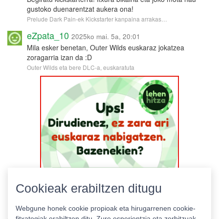
gustoko duenarentzat aukera ona!
Prelude Dark Pain-ek Kickstarter kanpaina arrakas…
eZpata_10
2025ko mai. 5a, 20:01
Mila esker benetan, Outer Wilds euskaraz jokatzea
zoragarria izan da :D
Outer Wilds eta bere DLC-a, euskaratuta
Cookieak erabiltzen ditugu
Webgune honek cookie propioak eta hirugarrenen cookie-
fitxategiak erabiltzen ditu. Zure esperientzia eta zerbitzuak