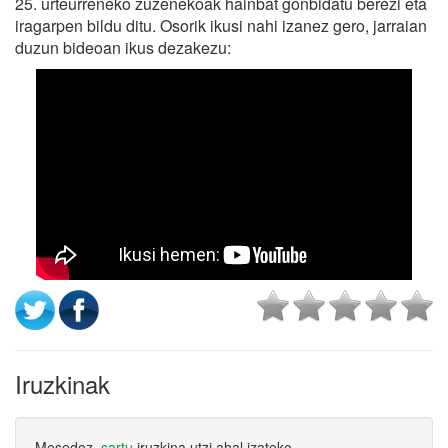
25. urteurreneko zuzenekoak hainbat gonbidatu berezi eta
iragarpen bildu ditu. Osorik ikusi nahi izanez gero, jarraian
duzun bideoan ikus dezakezu:
Iruzkinak
Mesedez,
sartu
iruzkina utzi ahal izateko.