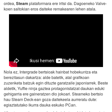
ordea,
Steam
plataformara ere iritsi da. Dagoeneko Valve-
koen saltokian eros daiteke remakearen lehen atala.
Nola ez, Intergrade bertsioak hainbat hobekuntza eta
berezitasun dakartza: alde batetik, atal grafikoan
zuzenketa batzuk egin dituzte garatzaile japoniarrek. Beste
aldetik, Yuffie ninja gaztea protagonistatzat daukan eduki
gehigarria ere gaineratzen dio jokoari. Steameko bertsio
hau Steam Deck-ean goza daitekeela aurreratu dute:
egiaztatutako ikurra dauka eskuko PCan.