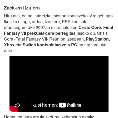
Zack-en itzulera
Hiru atal, baina, jatorrizko istorioa kontatzeko. Are gehiago
ikusiko ditugu, ordea; izan ere, PSP kontsola
eramangarrirako 2007an estreinatu zen
Crisis Core: Final
Fantasy VII prekuelak ere berregitea
jasoko du. Crisis
Core -Final Fantasy VII- Reunion izenpean,
PlayStation,
Xbox eta Switch kontsoletan zein PC
-an argitaratuko
dute.
Honen trailerra ere ikusi dugu, xehetasun nahiko