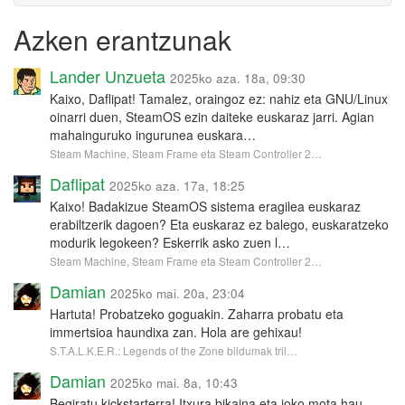
Azken erantzunak
Lander Unzueta
2025ko aza. 18a, 09:30
Kaixo, Daflipat! Tamalez, oraingoz ez: nahiz eta GNU/Linux
oinarri duen, SteamOS ezin daiteke euskaraz jarri. Agian
mahainguruko ingurunea euskara…
Steam Machine, Steam Frame eta Steam Controller 2…
Daflipat
2025ko aza. 17a, 18:25
Kaixo! Badakizue SteamOS sistema eragilea euskaraz
erabiltzerik dagoen? Eta euskaraz ez balego, euskaratzeko
modurik legokeen? Eskerrik asko zuen l…
Steam Machine, Steam Frame eta Steam Controller 2…
Damian
2025ko mai. 20a, 23:04
Hartuta! Probatzeko goguakin. Zaharra probatu eta
immertsioa haundixa zan. Hola are gehixau!
S.T.A.L.K.E.R.: Legends of the Zone bildumak tril…
Damian
2025ko mai. 8a, 10:43
Begiratu kickstarterra! Itxura bikaina eta joko mota hau