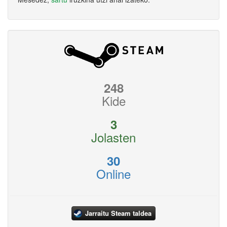
248
Kide
3
Jolasten
30
Online
Jarraitu Steam taldea