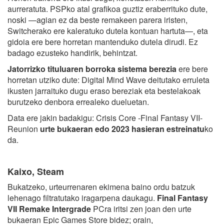
aurreratuta. PSPko atal grafikoa guztiz eraberrituko dute,
noski —agian ez da beste remakeen parera iristen,
Switcherako ere kaleratuko dutela kontuan hartuta—, eta
gidoia ere bere horretan mantenduko dutela dirudi. Ez
badago ezusteko handirik, behintzat.
Jatorrizko tituluaren borroka sistema berezia
ere bere
horretan utziko dute: Digital Mind Wave deitutako erruleta
ikusten jarraituko dugu eraso bereziak eta bestelakoak
burutzeko denbora errealeko dueluetan.
Data ere jakin badakigu: Crisis Core -Final Fantasy VII-
Reunion
urte bukaeran edo 2023 hasieran estreinatu
ko
da.
Kaixo, Steam
Bukatzeko, urteurrenaren ekimena baino ordu batzuk
lehenago filtratutako iragarpena daukagu.
Final Fantasy
VII Remake Intergrade
PCra iritsi zen joan den urte
bukaeran Epic Games Store bidez; orain,