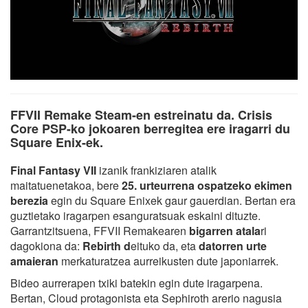
FFVII Remake Steam-en estreinatu da. Crisis
Core PSP-ko jokoaren berregitea ere iragarri du
Square Enix-ek.
Final Fantasy VII
izanik frankiziaren atalik
maitatuenetakoa, bere
25. urteurrena ospatzeko ekimen
berezia
egin du Square Enixek gaur gauerdian. Bertan era
guztietako iragarpen esanguratsuak eskaini dituzte.
Garrantzitsuena, FFVII Remakearen
bigarren atala
ri
dagokiona da:
Rebirth d
eituko da, eta
datorren urte
amaieran
merkaturatzea aurreikusten dute japoniarrek.
Bideo aurrerapen txiki batekin egin dute iragarpena.
Bertan, Cloud protagonista eta Sephiroth arerio nagusia