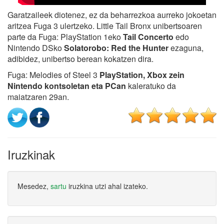
Garatzaileek diotenez, ez da beharrezkoa aurreko jokoetan
aritzea Fuga 3 ulertzeko. Little Tail Bronx unibertsoaren
parte da Fuga: PlayStation 1eko
Tail Concerto
edo
Nintendo DSko
Solatorobo: Red the Hunter
ezaguna,
adibidez, unibertso berean kokatzen dira.
Fuga: Melodies of Steel 3
PlayStation, Xbox zein
Nintendo kontsoletan eta PCan
kaleratuko da
maiatzaren 29an.
Iruzkinak
Mesedez,
sartu
iruzkina utzi ahal izateko.