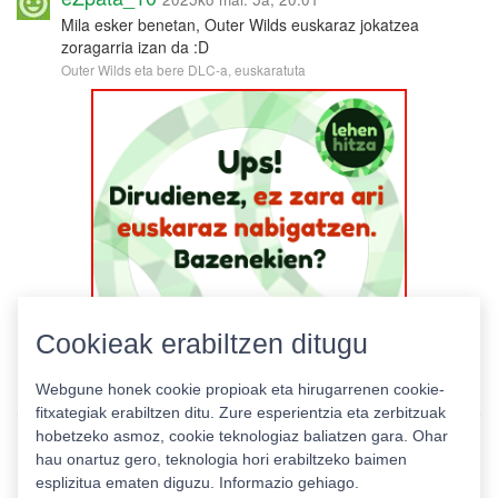
Mila esker benetan, Outer Wilds euskaraz jokatzea
zoragarria izan da :D
Outer Wilds eta bere DLC-a, euskaratuta
Cookieak erabiltzen ditugu
Webgune honek cookie propioak eta hirugarrenen cookie-
fitxategiak erabiltzen ditu. Zure esperientzia eta zerbitzuak
hobetzeko asmoz, cookie teknologiaz baliatzen gara. Ohar
hau onartuz gero, teknologia hori erabiltzeko baimen
esplizitua ematen diguzu.
Informazio gehiago.