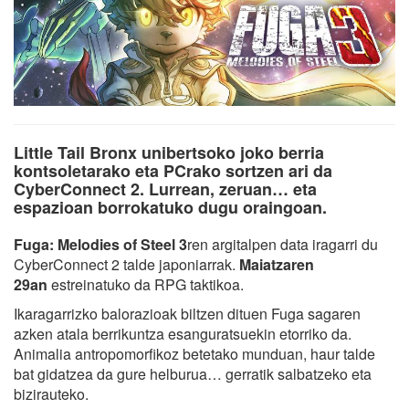
Little Tail Bronx unibertsoko joko berria
kontsoletarako eta PCrako sortzen ari da
CyberConnect 2. Lurrean, zeruan… eta
espazioan borrokatuko dugu oraingoan.
Fuga: Melodies of Steel 3
ren argitalpen data iragarri du
CyberConnect 2 talde japoniarrak.
Maiatzaren
29an
estreinatuko da RPG taktikoa.
Ikaragarrizko balorazioak biltzen dituen Fuga sagaren
azken atala berrikuntza esanguratsuekin etorriko da.
Animalia antropomorfikoz betetako munduan, haur talde
bat gidatzea da gure helburua… gerratik salbatzeko eta
bizirauteko.