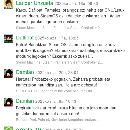
Lander Unzueta
2025ko aza. 18a, 09:30
Kaixo, Daflipat! Tamalez, oraingoz ez: nahiz eta GNU/Linux
oinarri duen, SteamOS ezin daiteke euskaraz jarri. Agian
mahainguruko ingurunea euskara…
Steam Machine, Steam Frame eta Steam Controller 2…
Daflipat
2025ko aza. 17a, 18:25
Kaixo! Badakizue SteamOS sistema eragilea euskaraz
erabiltzerik dagoen? Eta euskaraz ez balego, euskaratzeko
modurik legokeen? Eskerrik asko zuen l…
Steam Machine, Steam Frame eta Steam Controller 2…
Damian
2025ko mai. 20a, 23:04
Hartuta! Probatzeko goguakin. Zaharra probatu eta
immertsioa haundixa zan. Hola are gehixau!
S.T.A.L.K.E.R.: Legends of the Zone bildumak tril…
Damian
2025ko mai. 8a, 10:43
Begiratu kickstarterra! Itxura bikaina eta joko mota hau
gustoko duenarentzat aukera ona!
Prelude Dark Pain-ek Kickstarter kanpaina arrakas…
eZpata_10
2025ko mai. 5a, 20:01