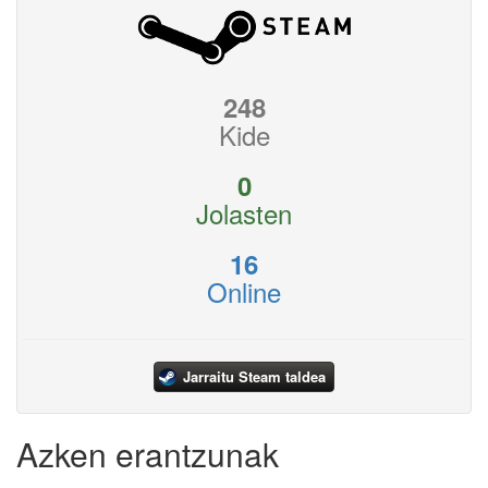
248
Kide
0
Jolasten
16
Online
Jarraitu Steam taldea
Azken erantzunak