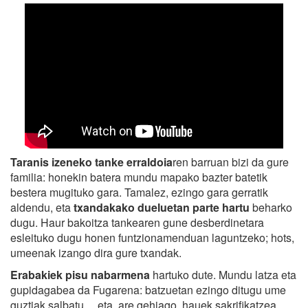
Taranis izeneko tanke erraldoia
ren barruan bizi da gure
familia: honekin batera mundu mapako bazter batetik
bestera mugituko gara. Tamalez, ezingo gara gerratik
aldendu, eta
txandakako dueluetan parte hartu
beharko
dugu. Haur bakoitza tankearen gune desberdinetara
esleituko dugu honen funtzionamenduan laguntzeko; hots,
umeenak izango dira gure txandak.
Erabakiek pisu nabarmena
hartuko dute. Mundu latza eta
gupidagabea da Fugarena: batzuetan ezingo ditugu ume
guztiak salbatu… eta, are gehiago, hauek sakrifikatzea