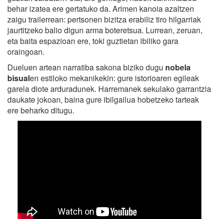
behar izatea ere gertatuko da. Arimen kanoia azaltzen
zaigu trailerrean: pertsonen bizitza erabiliz tiro hilgarriak
jaurtitzeko balio digun arma boteretsua. Lurrean, zeruan,
eta baita espazioan ere, toki guztietan ibiliko gara
oraingoan.
Dueluen artean narratiba sakona biziko dugu
nobela
bisual
en estiloko mekanikekin: gure istorioaren egileak
garela diote arduradunek. Harremanek sekulako garrantzia
daukate jokoan, baina gure ibilgailua hobetzeko tarteak
ere beharko ditugu.