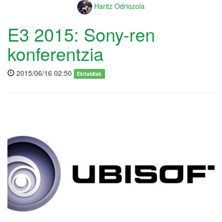
Haritz Odriozola
E3 2015: Sony-ren
konferentzia
2015/06/16 02:50
Ekitaldiak