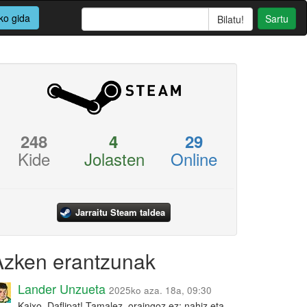
ko gida
Sartu
248
4
29
Kide
Jolasten
Online
Jarraitu Steam taldea
Azken erantzunak
Lander Unzueta
2025ko aza. 18a, 09:30
Kaixo, Daflipat! Tamalez, oraingoz ez: nahiz eta