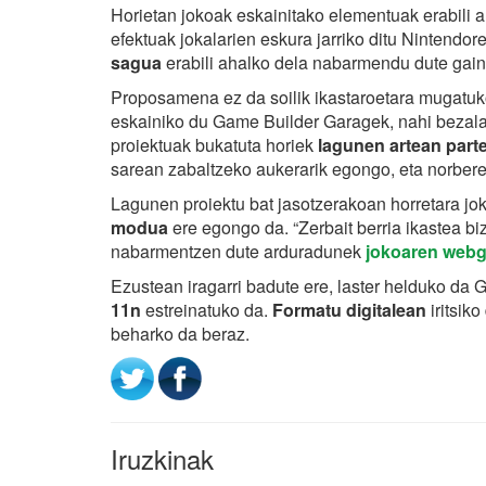
Horietan jokoak eskainitako elementuak erabili ah
efektuak jokalarien eskura jarriko ditu Nintend
sagua
erabili ahalko dela nabarmendu dute gaine
Proposamena ez da soilik ikastaroetara mugatu
eskainiko du Game Builder Garagek, nahi bezal
proiektuak bukatuta horiek
lagunen artean part
sarean zabaltzeko aukerarik egongo, eta norbere a
Lagunen proiektu bat jasotzerakoan horretara jo
modua
ere egongo da. “Zerbait berria ikastea bi
nabarmentzen dute arduradunek
jokoaren web
Ezustean iragarri badute ere, laster helduko da
11n
estreinatuko da.
Formatu digitalean
iritsik
beharko da beraz.
Iruzkinak