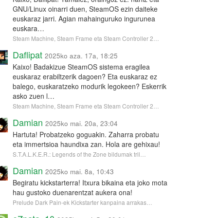
GNU/Linux oinarri duen, SteamOS ezin daiteke
euskaraz jarri. Agian mahainguruko ingurunea
euskara…
Steam Machine, Steam Frame eta Steam Controller 2…
Daflipat
2025ko aza. 17a, 18:25
Kaixo! Badakizue SteamOS sistema eragilea
euskaraz erabiltzerik dagoen? Eta euskaraz ez
balego, euskaratzeko modurik legokeen? Eskerrik
asko zuen l…
Steam Machine, Steam Frame eta Steam Controller 2…
Damian
2025ko mai. 20a, 23:04
Hartuta! Probatzeko goguakin. Zaharra probatu
eta immertsioa haundixa zan. Hola are gehixau!
S.T.A.L.K.E.R.: Legends of the Zone bildumak tril…
Damian
2025ko mai. 8a, 10:43
Begiratu kickstarterra! Itxura bikaina eta joko mota
hau gustoko duenarentzat aukera ona!
Prelude Dark Pain-ek Kickstarter kanpaina arrakas…