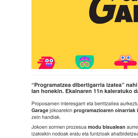
“Programatzea dibertigarria izatea” nah
lan honekin. Ekainaren 11n kaleratuko d
Proposamen interesgarri eta berritzailea aurkez
Garage
jokoarekin
programazioaren oinarriak i
zein handiak.
Jokoen sormen prozesua
modu bisualean
aurre
izakiekin nodoak eratu eta funtzioak ahalbidetze