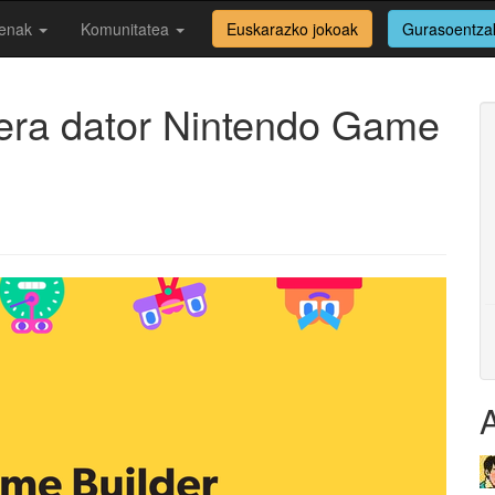
enak
Komunitatea
Euskarazko jokoak
Gurasoentza
tera dator Nintendo Game