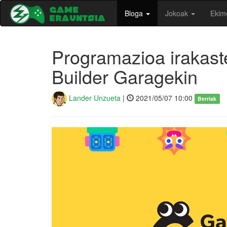
Bloga
Jokoak
Ekim
Programazioa irakas
Builder Garagekin
Lander Unzueta
|
2021/05/07 10:00
Berriak