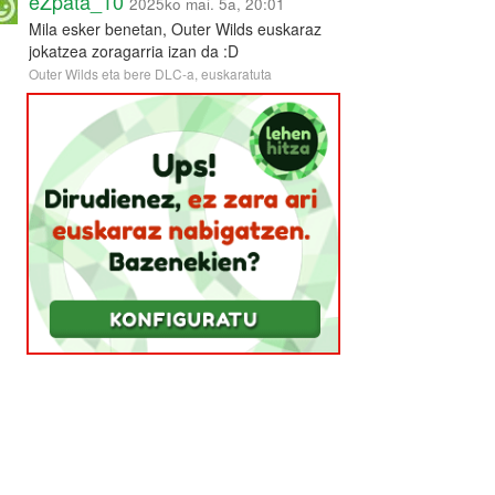
eZpata_10
2025ko mai. 5a, 20:01
Mila esker benetan, Outer Wilds euskaraz
jokatzea zoragarria izan da :D
Outer Wilds eta bere DLC-a, euskaratuta