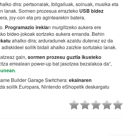
alko dira: pertsonaiak, ibilgailuak, soinuak, musika eta
oren lanak. Sormen prozesua errazteko
USB bidez
ra, joy-con eta pro agintearekin batera.
ko.
Programazio irekia
n murgiltzeko aukera ere
ako bideo-jokoak sortzeko aukera emanda. Behin
ekatu
ahalko dira; arduradunek azaldu dutenez ez da
diskideei soilik bidali ahalko zaizkie sortutako lanak.
katzeaz gain,
sormen prozesu guztia ikusteko
zitza errealean power-up bat jasotzea bezalakoa da”,
gunean
.
 Game Builder Garage Switchera:
ekainaren
o da soilik Europara, Nintendo eShopetik deskargatu