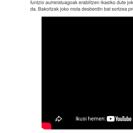
funtzio aurreratuagoak erabiltzen ikasiko dute jok
da. Bakoitzak joko mota desberdin bat sortzea pr