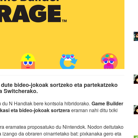
i dute bideo-jokoak sortzeko eta partekatzeko
a Switcherako.
tu du N Handiak bere kontsola hibridorako.
Game Builder
kasi eta bideo-jokoak sortzera
eraman nahi ditu txiki
ra eramatea proposatuko du Nintendok. Nodon deitutako
a izango da obraren oinarrietako bat: pixkanaka gero eta