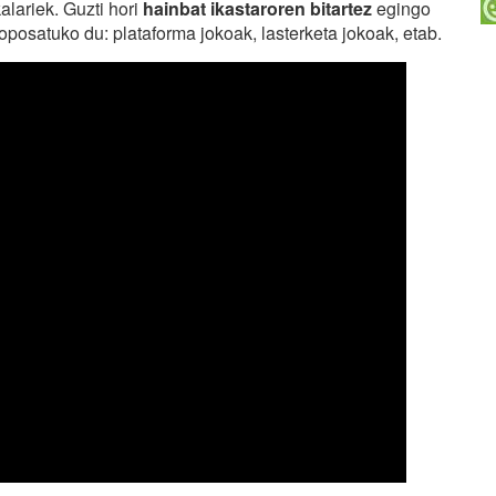
alariek. Guzti hori
hainbat ikastaroren bitartez
egingo
oposatuko du: plataforma jokoak, lasterketa jokoak, etab.