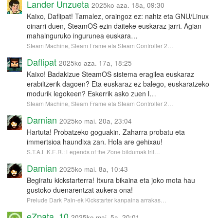
Lander Unzueta
2025ko aza. 18a, 09:30
Kaixo, Daflipat! Tamalez, oraingoz ez: nahiz eta GNU/Linux
oinarri duen, SteamOS ezin daiteke euskaraz jarri. Agian
mahainguruko ingurunea euskara…
Steam Machine, Steam Frame eta Steam Controller 2…
Daflipat
2025ko aza. 17a, 18:25
Kaixo! Badakizue SteamOS sistema eragilea euskaraz
erabiltzerik dagoen? Eta euskaraz ez balego, euskaratzeko
modurik legokeen? Eskerrik asko zuen l…
Steam Machine, Steam Frame eta Steam Controller 2…
Damian
2025ko mai. 20a, 23:04
Hartuta! Probatzeko goguakin. Zaharra probatu eta
immertsioa haundixa zan. Hola are gehixau!
S.T.A.L.K.E.R.: Legends of the Zone bildumak tril…
Damian
2025ko mai. 8a, 10:43
Begiratu kickstarterra! Itxura bikaina eta joko mota hau
gustoko duenarentzat aukera ona!
Prelude Dark Pain-ek Kickstarter kanpaina arrakas…
eZpata_10
2025ko mai. 5a, 20:01