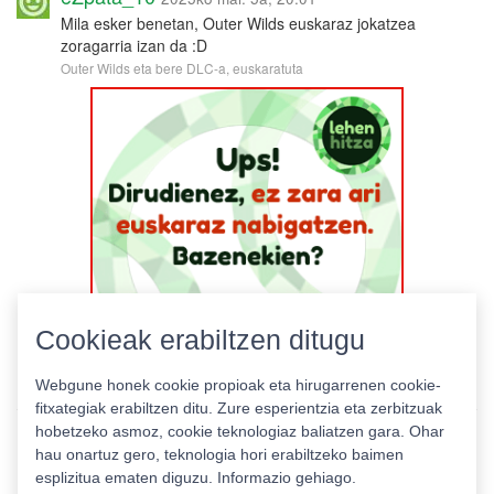
Mila esker benetan, Outer Wilds euskaraz jokatzea
zoragarria izan da :D
Outer Wilds eta bere DLC-a, euskaratuta
Cookieak erabiltzen ditugu
Webgune honek cookie propioak eta hirugarrenen cookie-
fitxategiak erabiltzen ditu. Zure esperientzia eta zerbitzuak
hobetzeko asmoz, cookie teknologiaz baliatzen gara. Ohar
hau onartuz gero, teknologia hori erabiltzeko baimen
esplizitua ematen diguzu.
Informazio gehiago.