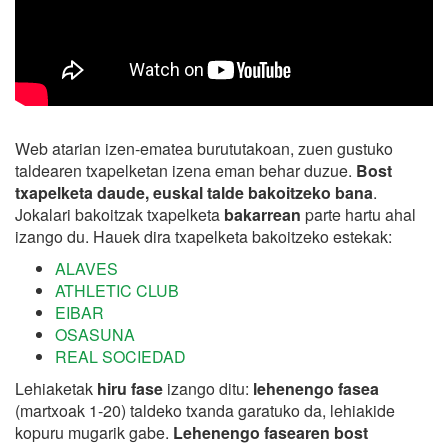
Web atarian izen-ematea burututakoan, zuen gustuko
taldearen txapelketan izena eman behar duzue.
Bost
txapelketa daude, euskal talde bakoitzeko bana
.
Jokalari bakoitzak txapelketa
bakarrean
parte hartu ahal
izango du. Hauek dira txapelketa bakoitzeko estekak:
ALAVES
ATHLETIC CLUB
EIBAR
OSASUNA
REAL SOCIEDAD
Lehiaketak
hiru fase
izango ditu:
lehenengo fasea
(martxoak 1-20) taldeko txanda garatuko da, lehiakide
kopuru mugarik gabe.
Lehenengo fasearen bost