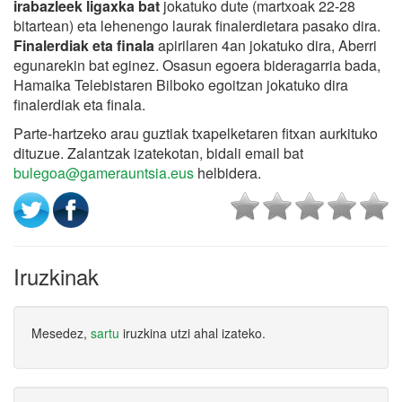
irabazleek ligaxka bat
jokatuko dute (martxoak 22-28
bitartean) eta lehenengo laurak finalerdietara pasako dira.
Finalerdiak eta finala
apirilaren 4an jokatuko dira, Aberri
egunarekin bat eginez. Osasun egoera bideragarria bada,
Hamaika Telebistaren Bilboko egoitzan jokatuko dira
finalerdiak eta finala.
Parte-hartzeko arau guztiak txapelketaren fitxan aurkituko
dituzue.
Zalantzak izatekotan, bidali email bat
bulegoa@gamerauntsia.eus
helbidera.
Iruzkinak
Mesedez,
sartu
iruzkina utzi ahal izateko.