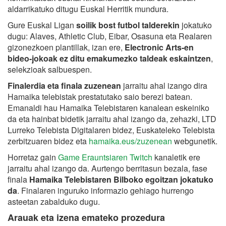
aldarrikatuko ditugu Euskal Herritik mundura.
Gure Euskal Ligan
soilik bost futbol talderekin
jokatuko
dugu: Alaves, Athletic Club, Eibar, Osasuna eta Realaren
gizonezkoen plantillak, izan ere,
Electronic Arts-en
bideo-jokoak ez ditu emakumezko taldeak eskaintzen
,
selekzioak salbuespen.
Finalerdia eta finala zuzenean
jarraitu ahal izango dira
Hamaika telebistak
prestatutako saio berezi batean.
Emanaldi hau Hamaika Telebistaren kanalean eskeiniko
da eta hainbat bidetik jarraitu ahal izango da, zehazki, LTD
Lurreko Telebista Digitalaren bidez, Euskateleko Telebista
zerbitzuaren bidez eta
hamaika.eus/zuzenean
webgunetik.
Horretaz gain
Game Erauntsiaren Twitch
kanaletik ere
jarraitu ahal izango da. Aurtengo berritasun bezala, fase
finala
Hamaika Telebistaren Bilboko egoitzan jokatuko
da
. Finalaren inguruko informazio gehiago hurrengo
asteetan zabalduko dugu.
Arauak eta izena emateko prozedura