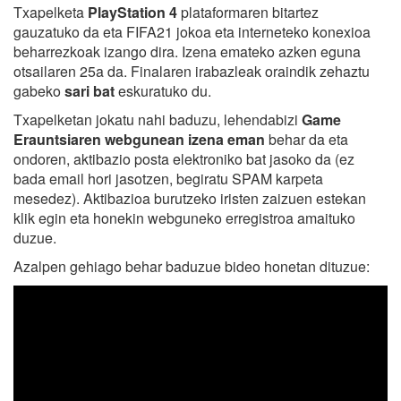
Txapelketa
PlayStation 4
plataformaren bitartez
gauzatuko da eta FIFA21 jokoa eta interneteko konexioa
beharrezkoak izango dira. Izena emateko azken eguna
otsailaren 25a da. Finalaren irabazleak oraindik zehaztu
gabeko
sari bat
eskuratuko du.
Txapelketan jokatu nahi baduzu, lehendabizi
Game
Erauntsiaren webgunean izena eman
behar da eta
ondoren, aktibazio posta elektroniko bat jasoko da (ez
bada email hori jasotzen, begiratu SPAM karpeta
mesedez). Aktibazioa burutzeko iristen zaizuen estekan
klik egin eta honekin webguneko erregistroa amaituko
duzue.
Azalpen gehiago behar baduzue bideo honetan dituzue: