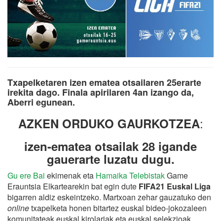
Txapelketaren izen ematea otsailaren 25erarte
irekita dago. Finala apirilaren 4an izango da,
Aberri egunean.
:
AZKEN ORDUKO GAURKOTZEA
izen-ematea otsailak 28 igande
gauerarte luzatu dugu.
Gu ere Bai
ekimenak eta
Hamaika Telebistak
Game
Erauntsia Elkartearekin bat egin dute
FIFA21 Euskal Liga
bigarren aldiz eskeintzeko. Martxoan zehar gauzatuko den
online
txapelketa honen bitartez euskal bideo-jokozaleen
komunitateak euskal kirolariak eta euskal selekzioak