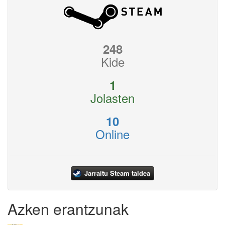
248
Kide
1
Jolasten
10
Online
Jarraitu Steam taldea
Azken erantzunak