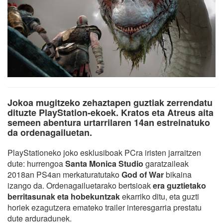
Jokoa mugitzeko zehaztapen guztiak zerrendatu
dituzte PlayStation-ekoek. Kratos eta Atreus aita
semeen abentura urtarrilaren 14an estreinatuko
da ordenagailuetan.
PlayStationeko joko esklusiboak PCra iristen jarraitzen
dute: hurrengoa
Santa Monica Studio
garatzaileak
2018an PS4an merkaturatutako
God of War
bikaina
izango da. Ordenagailuetarako bertsioak
era guztietako
berritasunak eta hobekuntzak
ekarriko ditu, eta guzti
horiek ezagutzera emateko trailer interesgarria prestatu
dute arduradunek.