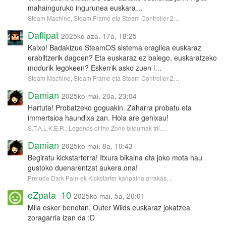
mahainguruko ingurunea euskara…
Steam Machine, Steam Frame eta Steam Controller 2…
Daflipat
2025ko aza. 17a, 18:25
Kaixo! Badakizue SteamOS sistema eragilea euskaraz
erabiltzerik dagoen? Eta euskaraz ez balego, euskaratzeko
modurik legokeen? Eskerrik asko zuen l…
Steam Machine, Steam Frame eta Steam Controller 2…
Damian
2025ko mai. 20a, 23:04
Hartuta! Probatzeko goguakin. Zaharra probatu eta
immertsioa haundixa zan. Hola are gehixau!
S.T.A.L.K.E.R.: Legends of the Zone bildumak tril…
Damian
2025ko mai. 8a, 10:43
Begiratu kickstarterra! Itxura bikaina eta joko mota hau
gustoko duenarentzat aukera ona!
Prelude Dark Pain-ek Kickstarter kanpaina arrakas…
eZpata_10
2025ko mai. 5a, 20:01
Mila esker benetan, Outer Wilds euskaraz jokatzea
zoragarria izan da :D