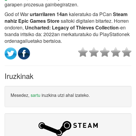
garapen prozesua gainbegiratzen.
God of War
urtarrilaren 14an
kaleratuko da PCan
Steam
nahiz Epic Games Store
saltoki digitalen bitartez. Horren
ondoren,
Uncharted: Legacy of Thieves Collection
-en
txanda iritsiko da: 2022an merkaturatuko du PlayStationek
ordenagailuetako bertsioa.
Iruzkinak
Mesedez,
sartu
iruzkina utzi ahal izateko.