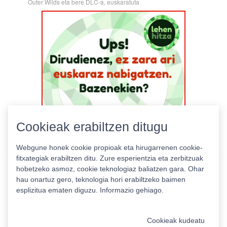
Outer Wilds eta bere DLC-a, euskaratuta
Cookieak erabiltzen ditugu
Webgune honek cookie propioak eta hirugarrenen cookie-
fitxategiak erabiltzen ditu. Zure esperientzia eta zerbitzuak
hobetzeko asmoz, cookie teknologiaz baliatzen gara. Ohar
hau onartuz gero, teknologia hori erabiltzeko baimen
esplizitua ematen diguzu.
Informazio gehiago.
Pribatutasun politika
|
Cookie politika
|
Lizentziak
Erabilera baldintzak
Kontaktua
|
Estatistikak
Cookieak kudeatu