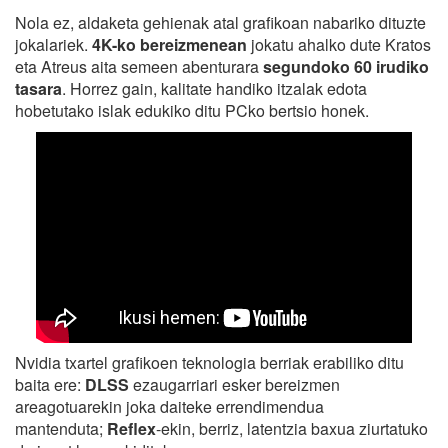
Nola ez, aldaketa gehienak atal grafikoan nabariko dituzte
jokalariek.
4K-ko bereizmenean
jokatu ahalko dute Kratos
eta Atreus aita semeen abenturara
segundoko 60 irudiko
tasara
. Horrez gain, kalitate handiko itzalak edota
hobetutako islak edukiko ditu PCko bertsio honek.
Nvidia txartel grafikoen teknologia berriak erabiliko ditu
baita ere:
DLSS
ezaugarriari esker bereizmen
areagotuarekin joka daiteke errendimendua
mantenduta;
Reflex
-ekin, berriz, latentzia baxua ziurtatuko