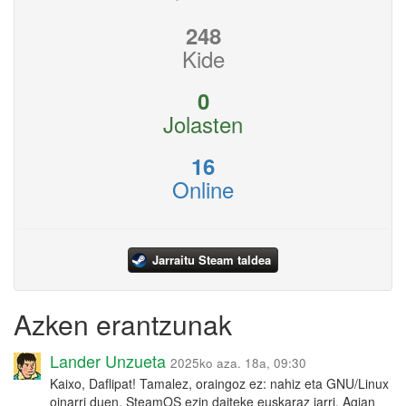
248
Kide
0
Jolasten
16
Online
Jarraitu Steam taldea
Azken erantzunak
Lander Unzueta
2025ko aza. 18a, 09:30
Kaixo, Daflipat! Tamalez, oraingoz ez: nahiz eta GNU/Linux
oinarri duen, SteamOS ezin daiteke euskaraz jarri. Agian