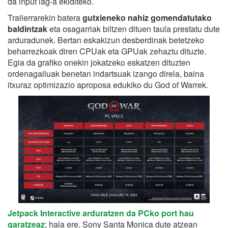
da input lag-a ekiditeko.
Trailerrarekin batera
gutxieneko nahiz gomendatutako
baldintzak
eta osagarriak biltzen dituen taula prestatu dute
arduradunek. Bertan eskakizun desberdinak betetzeko
beharrezkoak diren CPUak eta GPUak zehaztu dituzte.
Egia da grafiko onekin jokatzeko eskatzen dituzten
ordenagailuak benetan indartsuak izango direla, baina
itxuraz optimizazio aproposa edukiko du God of Warrek.
Jetpack Interactive arduratzen da PCko port hau
garatzeaz
; hala ere, Sony Santa Monica dute atzean