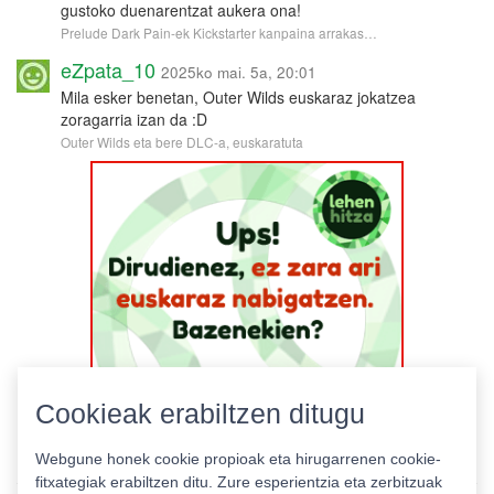
gustoko duenarentzat aukera ona!
Prelude Dark Pain-ek Kickstarter kanpaina arrakas…
eZpata_10
2025ko mai. 5a, 20:01
Mila esker benetan, Outer Wilds euskaraz jokatzea
zoragarria izan da :D
Outer Wilds eta bere DLC-a, euskaratuta
Cookieak erabiltzen ditugu
Webgune honek cookie propioak eta hirugarrenen cookie-
fitxategiak erabiltzen ditu. Zure esperientzia eta zerbitzuak