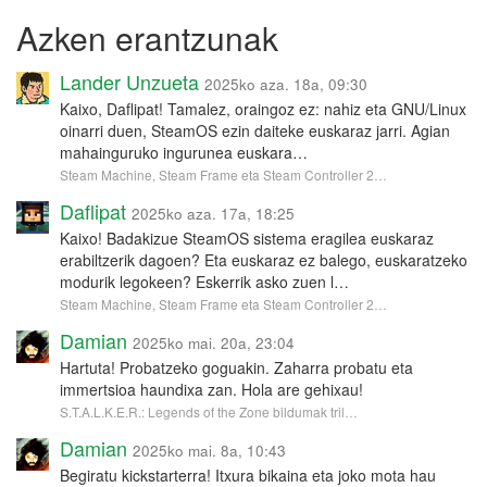
Azken erantzunak
Lander Unzueta
2025ko aza. 18a, 09:30
Kaixo, Daflipat! Tamalez, oraingoz ez: nahiz eta GNU/Linux
oinarri duen, SteamOS ezin daiteke euskaraz jarri. Agian
mahainguruko ingurunea euskara…
Steam Machine, Steam Frame eta Steam Controller 2…
Daflipat
2025ko aza. 17a, 18:25
Kaixo! Badakizue SteamOS sistema eragilea euskaraz
erabiltzerik dagoen? Eta euskaraz ez balego, euskaratzeko
modurik legokeen? Eskerrik asko zuen l…
Steam Machine, Steam Frame eta Steam Controller 2…
Damian
2025ko mai. 20a, 23:04
Hartuta! Probatzeko goguakin. Zaharra probatu eta
immertsioa haundixa zan. Hola are gehixau!
S.T.A.L.K.E.R.: Legends of the Zone bildumak tril…
Damian
2025ko mai. 8a, 10:43
Begiratu kickstarterra! Itxura bikaina eta joko mota hau