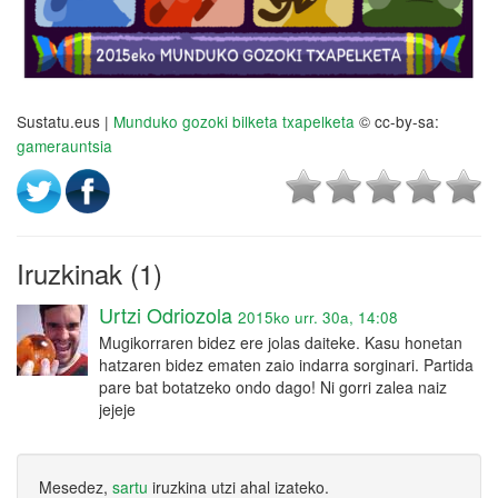
Sustatu.eus |
Munduko gozoki bilketa txapelketa
© cc-by-sa:
gamerauntsia
Iruzkinak (1)
Urtzi Odriozola
2015ko urr. 30a, 14:08
Mugikorraren bidez ere jolas daiteke. Kasu honetan
hatzaren bidez ematen zaio indarra sorginari. Partida
pare bat botatzeko ondo dago! Ni gorri zalea naiz
jejeje
Mesedez,
sartu
iruzkina utzi ahal izateko.