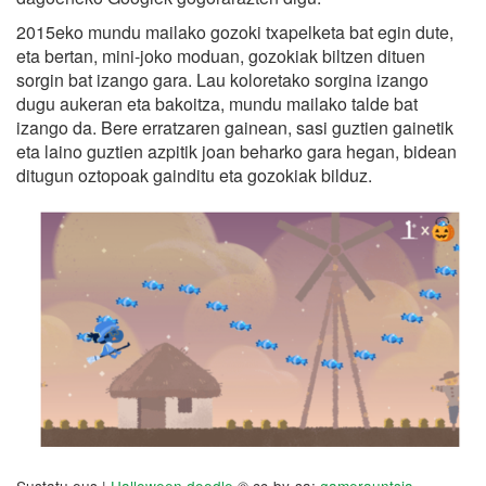
2015eko mundu mailako gozoki txapelketa bat egin dute,
eta bertan, mini-joko moduan, gozokiak biltzen dituen
sorgin bat izango gara. Lau koloretako sorgina izango
dugu aukeran eta bakoitza, mundu mailako talde bat
izango da. Bere erratzaren gainean, sasi guztien gainetik
eta laino guztien azpitik joan beharko gara hegan, bidean
ditugun oztopoak gainditu eta gozokiak bilduz.