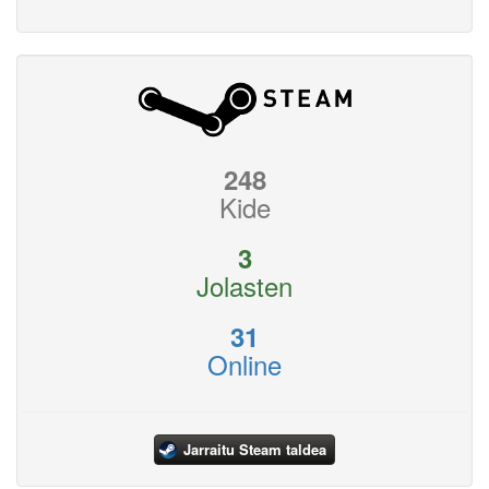
248
Kide
3
Jolasten
31
Online
Jarraitu Steam taldea