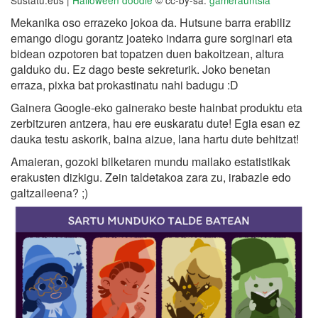
Sustatu.eus |
Halloween doodle
© cc-by-sa:
gamerauntsia
Mekanika oso errazeko jokoa da. Hutsune barra erabiliz
emango diogu gorantz joateko indarra gure sorginari eta
bidean ozpotoren bat topatzen duen bakoitzean, altura
galduko du. Ez dago beste sekreturik. Joko benetan
erraza, pixka bat prokastinatu nahi badugu :D
Gainera Google-eko gainerako beste hainbat produktu eta
zerbitzuren antzera, hau ere euskaratu dute! Egia esan ez
dauka testu askorik, baina aizue, lana hartu dute behitzat!
Amaieran, gozoki bilketaren mundu mailako estatistikak
erakusten dizkigu. Zein taldetakoa zara zu, irabazle edo
galtzaileena? ;)