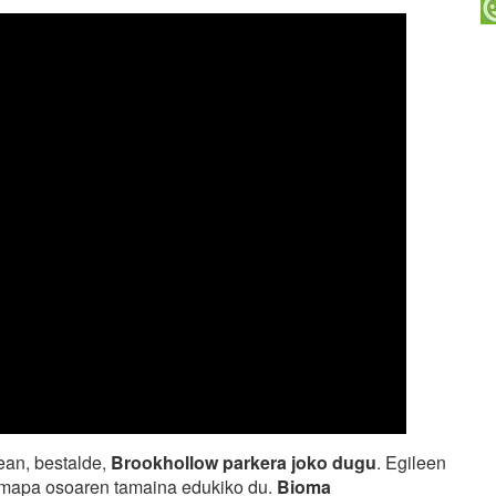
ean, bestalde,
Brookhollow parkera joko dugu
. Egileen
o mapa osoaren tamaina edukiko du.
Bioma