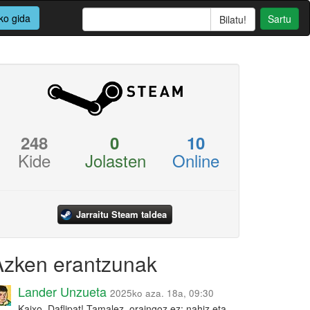
ko gida
Sartu
248
0
10
Kide
Jolasten
Online
Jarraitu Steam taldea
Azken erantzunak
Lander Unzueta
2025ko aza. 18a, 09:30
Kaixo, Daflipat! Tamalez, oraingoz ez: nahiz eta