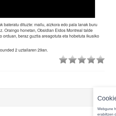
k bateratu dituzte: mailu, aizkora edo pala lanak buru
tuz. Oraingo honetan, Obsidian Eidos Montreal talde
o orduan, beraz guztia areagotuta eta hobetuta ikusiko
rounded 2 uztailaren 29an.
Cookie
Webgune ho
erabiltzen 