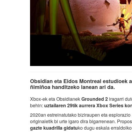
Obsidian eta Eidos Montreal estudioek ab
ñimiñoa handitzeko lanean ari da.
Xbox-ek eta Obsidianek
Grounded 2
iragarri dut
behin:
uztailaren 29tik aurrera Xbox Series k
2020an estreinatutako biziraupen eta esplorazio
originaletik bi urte igaro dira bigarrenean. Pr
gazte kuadrilla gidatu
ko dugu eskala erraldoiko