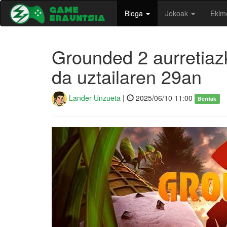
Bloga
Jokoak
Ekim
Grounded 2 aurretiaz
da uztailaren 29an
Lander Unzueta
|
2025/06/10 11:00
Berriak