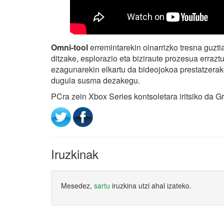
Omni-tool
erremintarekin oinarrizko tresna guztia
ditzake, esplorazio eta biziraute prozesua erraz
ezagunarekin elkartu da bideojokoa prestatzerak
dugula susma dezakegu.
PCra zein Xbox Series kontsoletara iritsiko da G
Iruzkinak
Mesedez,
sartu
iruzkina utzi ahal izateko.