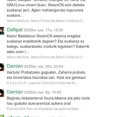
GNU/Linux oinarri duen, SteamOS ezin daiteke
euskaraz jarri. Agian mahainguruko ingurunea
euskara…
Steam Machine, Steam Frame eta Steam Controller 2…
Daflipat
2025ko aza. 17a, 18:25
Kaixo! Badakizue SteamOS sistema eragilea
euskaraz erabiltzerik dagoen? Eta euskaraz ez
balego, euskaratzeko modurik legokeen? Eskerrik
asko zuen l…
Steam Machine, Steam Frame eta Steam Controller 2…
Damian
2025ko mai. 20a, 23:04
Hartuta! Probatzeko goguakin. Zaharra probatu
eta immertsioa haundixa zan. Hola are gehixau!
S.T.A.L.K.E.R.: Legends of the Zone bildumak tril…
Damian
2025ko mai. 8a, 10:43
Begiratu kickstarterra! Itxura bikaina eta joko mota
hau gustoko duenarentzat aukera ona!
Prelude Dark Pain-ek Kickstarter kanpaina arrakas…