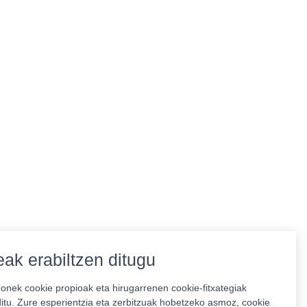
ak erabiltzen ditugu
nek cookie propioak eta hirugarrenen cookie-fitxategiak
ditu. Zure esperientzia eta zerbitzuak hobetzeko asmoz, cookie