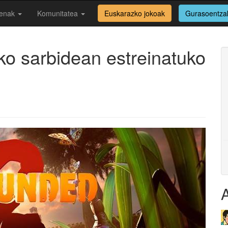
enak
Komunitatea
Euskarazko jokoak
Gurasoentza
ko sarbidean estreinatuko