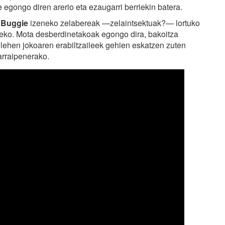
e egongo diren arerio eta ezaugarri berriekin batera.
:
Buggie
izeneko zelabereak —zelaintsektuak?— lortuko
eko. Mota desberdinetakoak egongo dira, bakoitza
 lehen jokoaren erabiltzaileek gehien eskatzen zuten
arraipenerako.