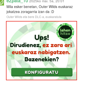
eZpata_10
2025ko mai. 5a, 20:01
Mila esker benetan, Outer Wilds euskaraz
jokatzea zoragarria izan da :D
Outer Wilds eta bere DLC-a, euskaratuta