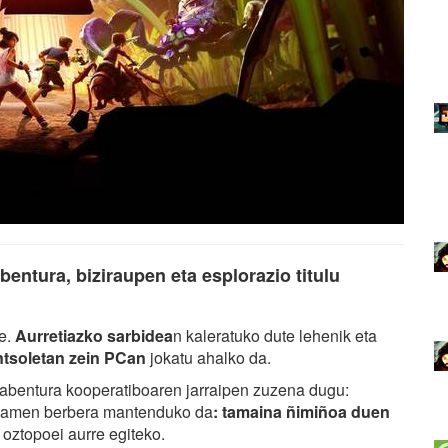
entura, biziraupen eta esplorazio titulu
e.
Aurretiazko sarbidea
n kaleratuko dute lehenik eta
ontsoletan zein PCan
jokatu ahalko da.
 abentura kooperatiboaren jarraipen zuzena dugu:
oposamen berbera mantenduko da
: tamaina ñimiñoa duen
 oztopoei aurre egiteko.