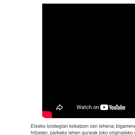
Etxeko lorategian kokatzen zen lehena; bigarren
hitzetan, parkeko lehen guneak joko originalek