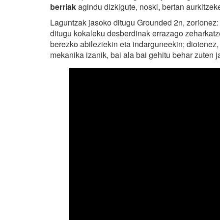
berriak
agindu dizkigute, noski, bertan aurkitzek
Laguntzak jasoko ditugu Grounded 2n, zorionez
ditugu kokaleku desberdinak errazago zeharkatz
berezko abileziekin eta indarguneekin; diotenez,
mekanika izanik, bai ala bai gehitu behar zuten j