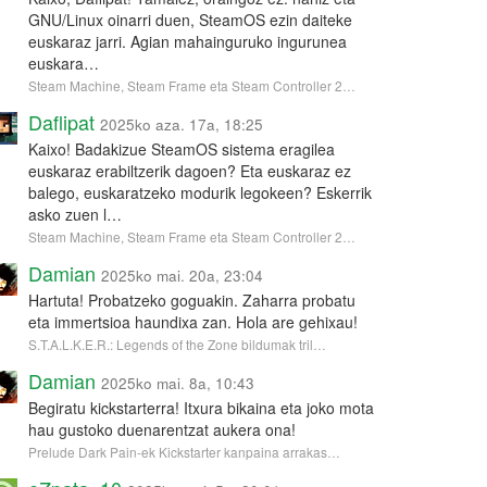
GNU/Linux oinarri duen, SteamOS ezin daiteke
euskaraz jarri. Agian mahainguruko ingurunea
euskara…
Steam Machine, Steam Frame eta Steam Controller 2…
Daflipat
2025ko aza. 17a, 18:25
Kaixo! Badakizue SteamOS sistema eragilea
euskaraz erabiltzerik dagoen? Eta euskaraz ez
balego, euskaratzeko modurik legokeen? Eskerrik
asko zuen l…
Steam Machine, Steam Frame eta Steam Controller 2…
Damian
2025ko mai. 20a, 23:04
Hartuta! Probatzeko goguakin. Zaharra probatu
eta immertsioa haundixa zan. Hola are gehixau!
S.T.A.L.K.E.R.: Legends of the Zone bildumak tril…
Damian
2025ko mai. 8a, 10:43
Begiratu kickstarterra! Itxura bikaina eta joko mota
hau gustoko duenarentzat aukera ona!
Prelude Dark Pain-ek Kickstarter kanpaina arrakas…