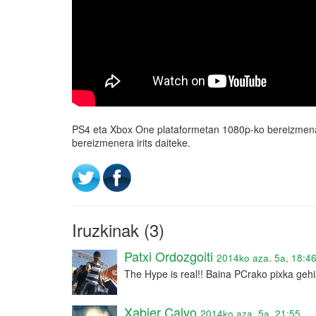
PS4 eta Xbox One plataformetan 1080p-ko bereizmena
bereizmenera irits daiteke.
Iruzkinak (3)
Patxi Ordozgoiti
2014ko aza. 5a, 18:4
The Hype is real!! Baina PCrako pixka geh
Xabier Calvo
2014ko aza. 5a, 21:55