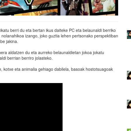
likatu berri du eta bertan ikus daiteke PC eta belaunaldi berriko
a nolanahikoa izango, joko guztia lehen pertsonako perspektiban
be jakina.
hera aldatzen du eta aurreko belaunaldietan jokoa jokatu
ldi berrian berriro jolasteko.
e, kotxe eta animalia gehiago dabilela, basoak hostotsuagoak