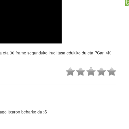
 eta 30 frame segunduko irudi tasa edukiko du eta PCan 4K
6
iago itxaron beharko da :S