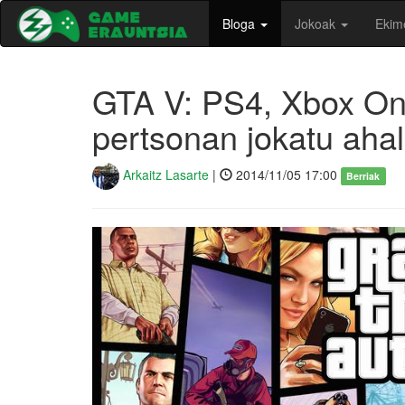
Bloga
Jokoak
Ekim
GTA V: PS4, Xbox On
pertsonan jokatu aha
Arkaitz Lasarte
|
2014/11/05 17:00
Berriak