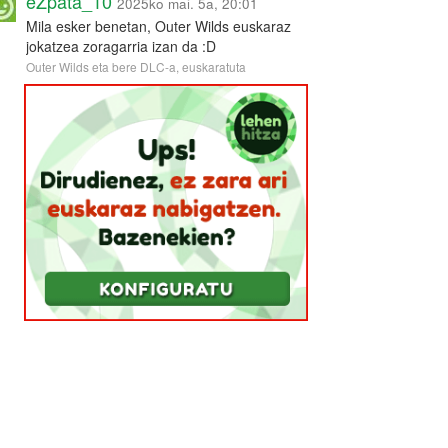
eZpata_10
2025ko mai. 5a, 20:01
Mila esker benetan, Outer Wilds euskaraz
jokatzea zoragarria izan da :D
Outer Wilds eta bere DLC-a, euskaratuta