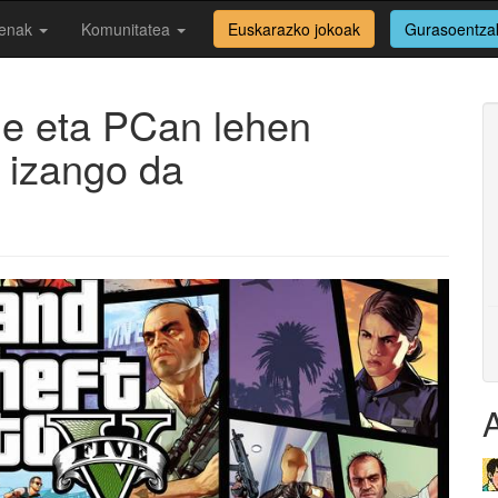
enak
Komunitatea
Euskarazko jokoak
Gurasoentza
e eta PCan lehen
l izango da