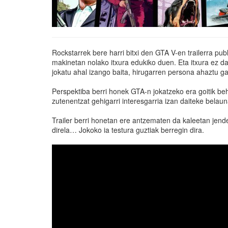
Rockstarrek bere harri bitxi den GTA V-en trailerra pub
makinetan nolako itxura edukiko duen. Eta itxura ez d
jokatu ahal izango baita, hirugarren persona ahaztu ga
Perspektiba berri honek GTA-n jokatzeko era goitik be
zutenentzat gehigarri interesgarria izan daiteke belauna
Trailer berri honetan ere antzematen da kaleetan jend
direla… Jokoko ia testura guztiak berregin dira.