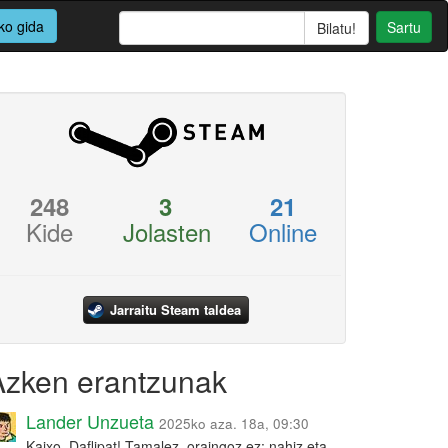
ko gida
Sartu
248
3
21
Kide
Jolasten
Online
Jarraitu Steam taldea
Azken erantzunak
Lander Unzueta
2025ko aza. 18a, 09:30
Kaixo, Daflipat! Tamalez, oraingoz ez: nahiz eta