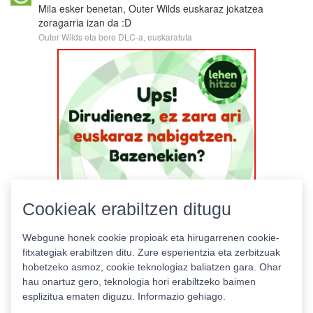
Mila esker benetan, Outer Wilds euskaraz jokatzea
zoragarria izan da :D
Outer Wilds eta bere DLC-a, euskaratuta
Cookieak erabiltzen ditugu
Webgune honek cookie propioak eta hirugarrenen cookie-
fitxategiak erabiltzen ditu. Zure esperientzia eta zerbitzuak
hobetzeko asmoz, cookie teknologiaz baliatzen gara. Ohar
hau onartuz gero, teknologia hori erabiltzeko baimen
esplizitua ematen diguzu.
Informazio gehiago.
Pribatutasun politika
|
Cookie politika
|
Lizentziak