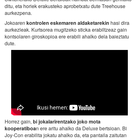
ditu, eta horiek erakusteko aprobetxatu dute Treehouse
aurkezpena.
Jokoaren
kontrolen eskemaren aldaketarekin
hasi dira
aurkezleak. Kurtsorea mugitzeko sticka erabiltzeaz gain
kontsolaren giroskopioa ere erabili ahalko dela baieztatu
dute.
Horrez gain,
bi jokalarirentzako joko mota
kooperatiboa
n ere aritu ahalko da Deluxe bertsioan. Bi
Joy-Con erabilita jokatu ahalko da, eta pantaila zaitutan