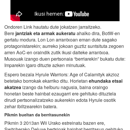
Ondoren Link hautatu dute jokatzen jarraitzeko.
Bere
jantziak eta armak aukeratu
ahalko dira, BotW-en
gertatu modura. Lon Lon arrantxoan eman dute sagako
protagonistarekin; aurreko jokoan guztiz suntsituta zegoen
arren AoC-en oraindik zutik ikusi daiteke arrantxoa.
Musouak izango duen pertsonaia “berriarekin” bukatu dute:
Imparekin igaro dituzte azken minutuak.
Espero bezala Hyrule Warriors: Age of Calamityk akzioz
betetako borrokak ekarriko ditu. Horietan
ehundaka etsai
akatzea
izango da helburu nagusia, baina oraingo
honetan beste hainbat ezaugarri ere gehituko dituztela
dirudi pertsonalizatzeko aukerekin edota Hyrule osotik
zehar ibiltzearekin batera.
Pikmin bueltan da berritasunekin
Pikmin 3 2013an Wii Urako estreinatu bazen ere,
Switcherako Deluxe bertsioak hainbat berritasun gehituko