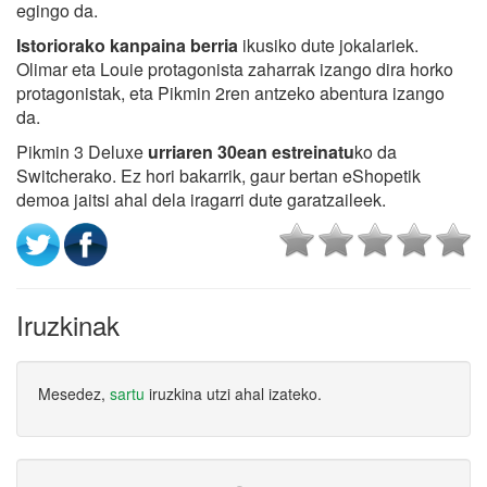
egingo da.
Istoriorako kanpaina berria
ikusiko dute jokalariek.
Olimar eta Louie protagonista zaharrak izango dira horko
protagonistak, eta Pikmin 2ren antzeko abentura izango
da.
Pikmin 3 Deluxe
urriaren 30ean estreinatu
ko da
Switcherako. Ez hori bakarrik, gaur bertan eShopetik
demoa jaitsi ahal dela iragarri dute garatzaileek.
Iruzkinak
Mesedez,
sartu
iruzkina utzi ahal izateko.