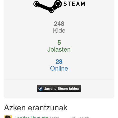
248
Kide
5
Jolasten
28
Online
Jarraitu Steam taldea
Azken erantzunak
Lander Unzueta