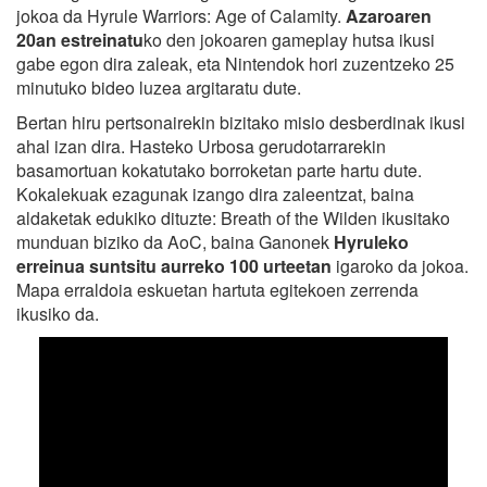
jokoa da Hyrule Warriors: Age of Calamity.
Azaroaren
20an estreinatu
ko den jokoaren gameplay hutsa ikusi
gabe egon dira zaleak, eta Nintendok hori zuzentzeko 25
minutuko bideo luzea argitaratu dute.
Bertan hiru pertsonairekin bizitako misio desberdinak ikusi
ahal izan dira. Hasteko Urbosa gerudotarrarekin
basamortuan kokatutako borroketan parte hartu dute.
Kokalekuak ezagunak izango dira zaleentzat, baina
aldaketak edukiko dituzte: Breath of the Wilden ikusitako
munduan biziko da AoC, baina Ganonek
Hyruleko
erreinua suntsitu aurreko 100 urteetan
igaroko da jokoa.
Mapa erraldoia eskuetan hartuta egitekoen zerrenda
ikusiko da.