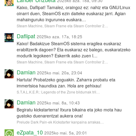
2025ko aza. 18a, 09:30
Kaixo, Daflipat! Tamalez, oraingoz ez: nahiz eta GNU/Linux
oinarri duen, SteamOS ezin daiteke euskaraz jarri. Agian
mahainguruko ingurunea euskara…
Steam Machine, Steam Frame eta Steam Controller 2…
Daflipat
2025ko aza. 17a, 18:25
Kaixo! Badakizue SteamOS sistema eragilea euskaraz
erabiltzerik dagoen? Eta euskaraz ez balego, euskaratzeko
modurik legokeen? Eskerrik asko zuen l…
Steam Machine, Steam Frame eta Steam Controller 2…
Damian
2025ko mai. 20a, 23:04
Hartuta! Probatzeko goguakin. Zaharra probatu eta
immertsioa haundixa zan. Hola are gehixau!
S.T.A.L.K.E.R.: Legends of the Zone bildumak tril…
Damian
2025ko mai. 8a, 10:43
Begiratu kickstarterra! Itxura bikaina eta joko mota hau
gustoko duenarentzat aukera ona!
Prelude Dark Pain-ek Kickstarter kanpaina arrakas…
eZpata_10
2025ko mai. 5a, 20:01