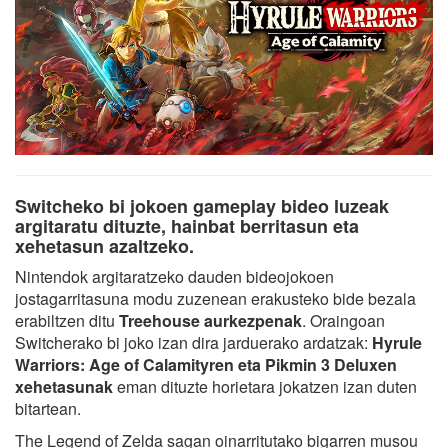
Switcheko bi jokoen gameplay bideo luzeak
argitaratu dituzte, hainbat berritasun eta
xehetasun azaltzeko.
Nintendok argitaratzeko dauden bideojokoen
jostagarritasuna modu zuzenean erakusteko bide bezala
erabiltzen ditu
Treehouse aurkezpenak
. Oraingoan
Switcherako bi joko izan dira jarduerako ardatzak:
Hyrule
Warriors: Age of Calamityren eta Pikmin 3 Deluxen
xehetasunak
eman dituzte horietara jokatzen izan duten
bitartean.
The Legend of Zelda sagan oinarritutako bigarren musou